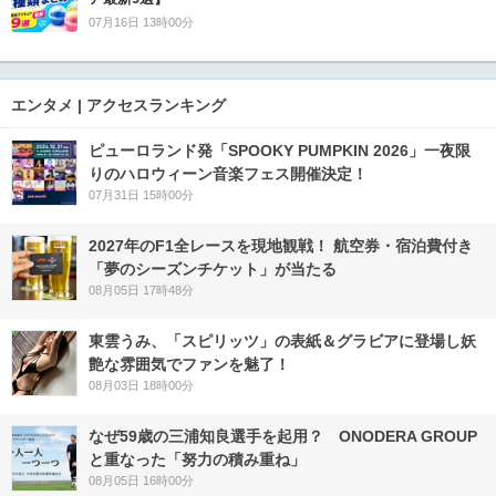
07月16日 13時00分
エンタメ | アクセスランキング
ピューロランド発「SPOOKY PUMPKIN 2026」一夜限
りのハロウィーン音楽フェス開催決定！
07月31日 15時00分
2027年のF1全レースを現地観戦！ 航空券・宿泊費付き
「夢のシーズンチケット」が当たる
08月05日 17時48分
東雲うみ、「スピリッツ」の表紙＆グラビアに登場し妖
艶な雰囲気でファンを魅了！
08月03日 18時00分
なぜ59歳の三浦知良選手を起用？ ONODERA GROUP
と重なった「努力の積み重ね」
08月05日 16時00分