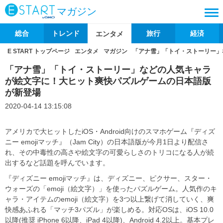
マガジン
総合
トレンド
旅行
経済
エンタメ
E START トップページ
エンタメ
マガジン
「アナ雪」「トイ・ストーリー」
「アナ雪」「トイ・ストーリー」などの人気キャラ
が絵文字に！大ヒット爽快パズルゲームの日本語版
が新登場
2020-04-14 13:15:08
アメリカで大ヒットしたiOS・Android向けのスマホゲーム『ディズ
ニー emojiマッチ』（Jam City）の日本語版が今月1日より配信さ
れ、その中毒性の高さや絵文字の可愛らしさのトリコになる人が続
出するなど話題を呼んでいます。
『ディズニー emojiマッチ』は、ディズニー、ピクサー、スター・
ウォーズの「emoji（絵文字）」を使ったパズルゲーム。人気作のキ
ャラ・アイテムのemoji（絵文字）を3つ以上繋げて消していく、爽
快感あふれる「マッチ3パズル」が楽しめる。対応OSは、iOS 10.0
以降(推奨 iPhone 6以降、iPad 4以降)、Android 4.2以上。基本プレ