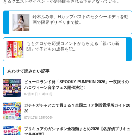
きるクエストやイベントが随時開催される予定となっている。
鈴木ふみ奈、Hカップバストのセクシーボディを動
画で限界ギリギリまで披...
ももクロから応援コメントがもらえる「親バカ新
聞」で子どもの成長を記...
あわせて読みたい記事
ピューロランド発「SPOOKY PUMPKIN 2026」一夜限りの
ハロウィーン音楽フェス開催決定！
07月31日 15時00分
ガチャガチャどこで買える？全国エリア別設置場所ガイド20
26
07月17日 13時00分
プリキュアのガシャポン全種類まとめ2026【名探偵プリキュ
ア最新9選】