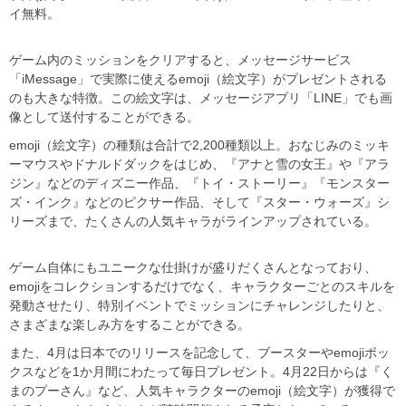
イ無料。
ゲーム内のミッションをクリアすると、メッセージサービス
「iMessage」で実際に使えるemoji（絵文字）がプレゼントされる
のも大きな特徴。この絵文字は、メッセージアプリ「LINE」でも画
像として送付することができる。
emoji（絵文字）の種類は合計で2,200種類以上。おなじみのミッキ
ーマウスやドナルドダックをはじめ、『アナと雪の女王』や『アラ
ジン』などのディズニー作品、『トイ・ストーリー』『モンスター
ズ・インク』などのピクサー作品、そして『スター・ウォーズ』シ
リーズまで、たくさんの人気キャラがラインアップされている。
ゲーム自体にもユニークな仕掛けが盛りだくさんとなっており、
emojiをコレクションするだけでなく、キャラクターごとのスキルを
発動させたり、特別イベントでミッションにチャレンジしたりと、
さまざまな楽しみ方をすることができる。
また、4月は日本でのリリースを記念して、ブースターやemojiボッ
クスなどを1か月間にわたって毎日プレゼント。4月22日からは『く
まのプーさん』など、人気キャラクターのemoji（絵文字）が獲得で