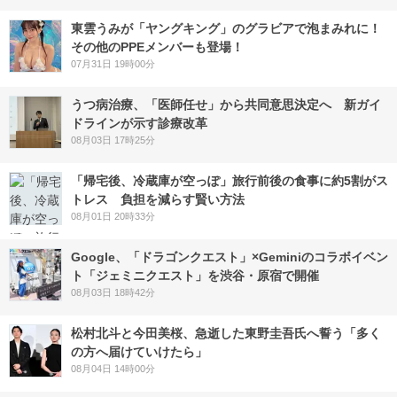
東雲うみが「ヤングキング」のグラビアで泡まみれに！
その他のPPEメンバーも登場！
07月31日 19時00分
うつ病治療、「医師任せ」から共同意思決定へ 新ガイ
ドラインが示す診療改革
08月03日 17時25分
「帰宅後、冷蔵庫が空っぽ」旅行前後の食事に約5割がス
トレス 負担を減らす賢い方法
08月01日 20時33分
Google、「ドラゴンクエスト」×Geminiのコラボイベン
ト「ジェミニクエスト」を渋谷・原宿で開催
08月03日 18時42分
松村北斗と今田美桜、急逝した東野圭吾氏へ誓う「多く
の方へ届けていけたら」
08月04日 14時00分