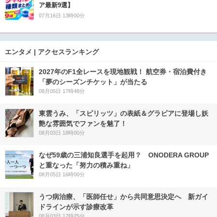
ア最新9選】
07月16日 13時00分
エンタメ | アクセスランキング
2027年のF1全レースを現地観戦！ 航空券・宿泊費付き
「夢のシーズンチケット」が当たる
08月05日 17時48分
東雲うみ、「スピリッツ」の表紙＆グラビアに登場し妖
艶な雰囲気でファンを魅了！
08月03日 18時00分
なぜ59歳の三浦知良選手を起用？ ONODERA GROUP
と重なった「努力の積み重ね」
08月05日 16時00分
うつ病治療、「医師任せ」から共同意思決定へ 新ガイ
ドラインが示す診療改革
08月03日 17時25分