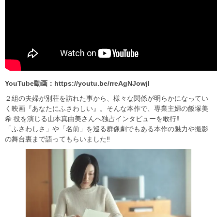
YouTube動画：https://youtu.be/rreAgNJowjI
２組の夫婦が別荘を訪れた事から、様々な関係が明らかになってい
く映画『あなたにふさわしい』。そんな本作で、専業主婦の飯塚美
希 役を演じる山本真由美さんへ独占インタビューを敢行‼
「ふさわしさ」や「名前」を巡る群像劇でもある本作の魅力や撮影
の舞台裏まで語ってもらいました‼