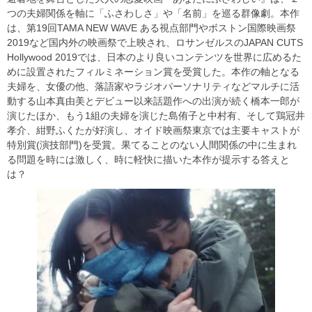
つの夫婦関係を軸に「ふさわしさ」や「名前」を巡る群像劇。本作
は、第19回TAMA NEW WAVE ある視点部門やボストン国際映画祭
2019など国内外の映画祭で上映され、ロサンゼルスのJAPAN CUTS
Hollywood 2019では、日本のより良いコンテンツを世界に広めるた
めに設置されたフィルミネーション賞を受賞した。本作の軸となる
夫婦を、女優の他、落語家やラジオパーソナリティなどマルチに活
動する山本真由美とデビュー以来話題作への出演が続く橋本一郎が
演じたほか、もう1組の夫婦を演じた島侑子と中村有、そして鶏冠井
孝介、紺野ふくたが好演し、オイド映画祭東京では主要キャストが
特別賞(演技部門)を受賞。果てることのない人間関係の中に生まれ
る問題を時には激しく、時に軽快に描いた本作が提示する答えと
は？