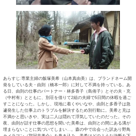
あらすじ:専業主婦の飯塚美希（山本真由美）は、ブランドネーム開
発をしている夫・由則（橋本一郎）に対して不満を持っている。あ
る日、由則の仕事のパートナー・林多香子（島侑子）とその夫・充
（中村有）とともに、別荘を借りて2組の夫婦で5日間の休暇を過ご
すことになった。しかし、現地に着くやいなや、由則と多香子は急
遽発生した仕事上のトラブルを解決するため別行動に。美希と充は
不満かと思いきや、実は二人は隠れて浮気していたのだった。その
夜、由則が話す仕事の思想を聞いた美希は、由則との間にある溝が
埋まらないことに気づいてしまい…。森の中で出会った訳あり野鳥
カメラマン（鶏冠井孝介）を巻き込み、美希はどのような決断を下