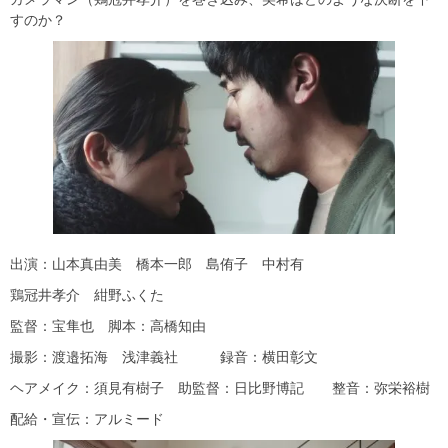
すのか？
出演：山本真由美 橋本一郎 島侑子 中村有
鶏冠井孝介 紺野ふくた
監督：宝隼也 脚本：高橋知由
撮影：渡邉拓海 浅津義社 録音：横田彰文
ヘアメイク：須見有樹子 助監督：日比野博記 整音：弥栄裕樹
配給・宣伝：アルミード