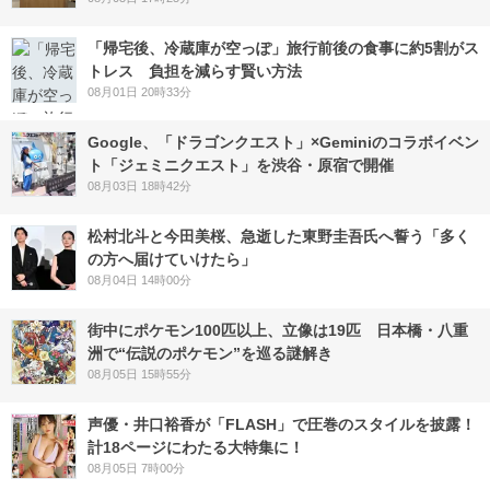
「帰宅後、冷蔵庫が空っぽ」旅行前後の食事に約5割がス
トレス 負担を減らす賢い方法
08月01日 20時33分
Google、「ドラゴンクエスト」×Geminiのコラボイベン
ト「ジェミニクエスト」を渋谷・原宿で開催
08月03日 18時42分
松村北斗と今田美桜、急逝した東野圭吾氏へ誓う「多く
の方へ届けていけたら」
08月04日 14時00分
街中にポケモン100匹以上、立像は19匹 日本橋・八重
洲で“伝説のポケモン”を巡る謎解き
08月05日 15時55分
声優・井口裕香が「FLASH」で圧巻のスタイルを披露！
計18ページにわたる大特集に！
08月05日 7時00分