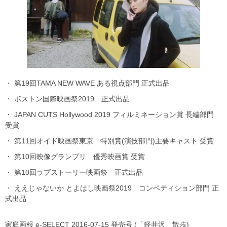
・ 第19回TAMA NEW WAVE ある視点部門 正式出品
・ ボストン国際映画祭2019 正式出品
・ JAPAN CUTS Hollywood 2019 フィルミネーション賞 長編部門
受賞
・ 第11回オイド映画祭東京 特別賞(演技部門)主要キャスト 受賞
・ 第10回映像グランプリ 優秀映画賞 受賞
・ 第10回ラブストーリー映画祭 正式出品
・ ええじゃないか とよはし映画祭2019 コンペティション部門 正
式出品
家庭画報 e-SELECT 2016-07-15 発売号 (「軽井沢」散歩)