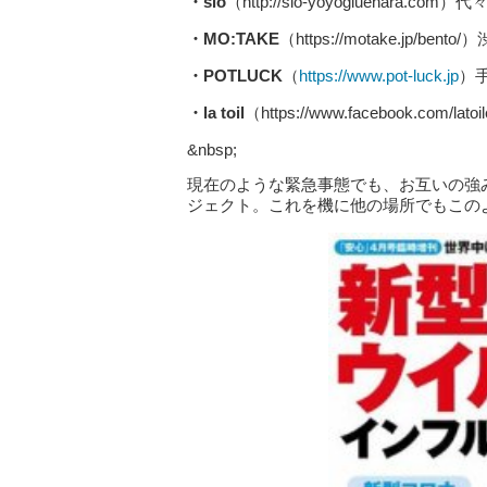
・sio
（http://sio-yoyogiueha
・MO:TAKE
（https://motake.jp
・POTLUCK
（
https://www.pot-luck.jp
）
・la toil
（https://www.facebook.
&nbsp;
現在のような緊急事態でも、お互いの強
ジェクト。これを機に他の場所でもこの