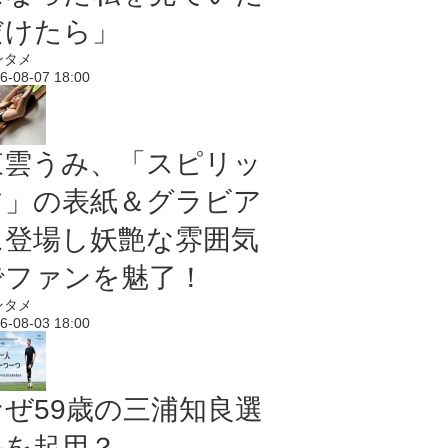
だけたら」
ンタメ
6-08-07 18:00
東雲うみ、「スピリッ
ツ」の表紙＆グラビア
に登場し妖艶な雰囲気
でファンを魅了！
ンタメ
6-08-03 18:00
なぜ59歳の三浦知良選
手を起用？