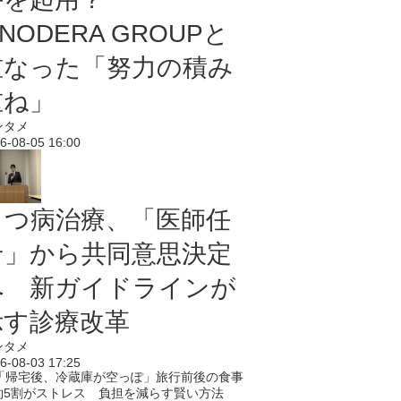
NODERA GROUPと
重なった「努力の積み
重ね」
ンタメ
6-08-05 16:00
うつ病治療、「医師任
せ」から共同意思決定
へ 新ガイドラインが
示す診療改革
ンタメ
6-08-03 17:25