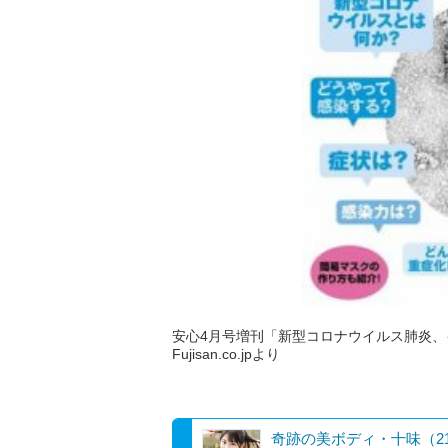
安心4月号増刊「新型コロナウイルス肺炎
Fujisan.co.jpより
奇跡の美ボディ・十味（2