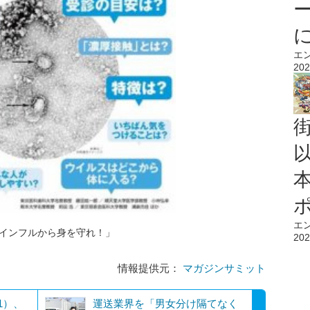
エ
202
エ
、インフルから身を守れ！」
202
情報提供元：
マガジンサミット
1）、
運送業界を「男女分け隔てなく