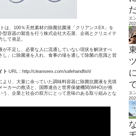
エ
202
ロジェクトは、100％天然素材の除菌抗菌液「クリアンスEX」を
小型容器の製造を行う株式会社大石屋、企画とクリエイテ
力して発足。
液が不足し、必要な人に流通していない現状を解決すべ
さし」に除菌液を入れ、食事の場を通して除菌の意識と習
イト
URL：http://cleanseex.com/safehandfish/
により、大量に余っていた調味料容器に除菌抗菌液を充填
ーカーの救済と、国際連合と世界保健機関(WHO)が推
エ
いう、企業と社会の双方にとって意味のある取り組みとな
202