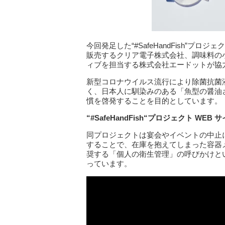
今回発足した“#SafeHandFish”プ
販売するクリア電子株式会社、調味料の
ィブを担当する株式会社エードットが協
新型コロナウイルス流行により除菌抗菌
く、日本人に馴染みのある「魚型の醤油
慣を啓発することを目的としています。
“#SafeHandFish
“プロジェクト WEB
サ
同プロジェクトは宴会やイベントの中止
することで、在庫を抱えてしまった容器メ
奨する「個人の衛生管理」の呼びかけと
っています。