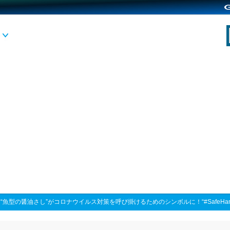
>
“魚型の醤油さし”がコロナウイルス対策を呼び掛けるためのシンボルに！“#SafeHand