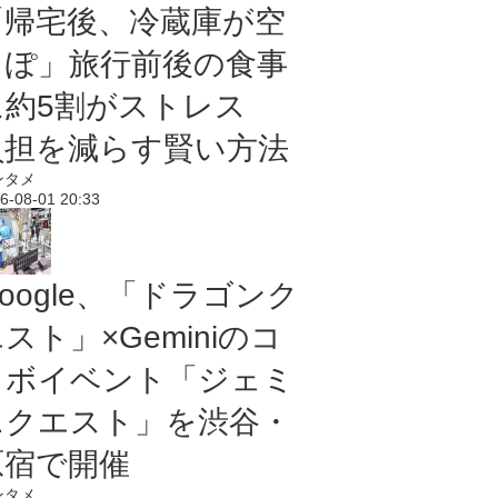
「帰宅後、冷蔵庫が空
っぽ」旅行前後の食事
に約5割がストレス
負担を減らす賢い方法
ンタメ
6-08-01 20:33
oogle、「ドラゴンク
スト」×Geminiのコ
ラボイベント「ジェミ
ニクエスト」を渋谷・
原宿で開催
ンタメ