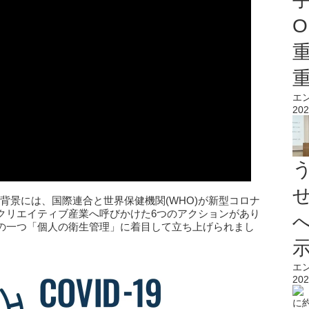
O
エ
202
発足した背景には、国際連合と世界保健機関(WHO)が新型コロナ
クリエイティブ産業へ呼びかけた6つのアクションがあり
の一つ「個人の衛生管理」に着目して立ち上げられまし
エ
202