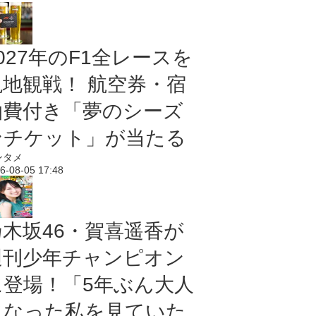
027年のF1全レースを
現地観戦！ 航空券・宿
泊費付き「夢のシーズ
ンチケット」が当たる
ンタメ
6-08-05 17:48
乃木坂46・賀喜遥香が
週刊少年チャンピオン
に登場！「5年ぶん大人
になった私を見ていた