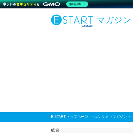
無料診断
マガジン
E START トップページ
>
エンタメ
>
マガジン
総合