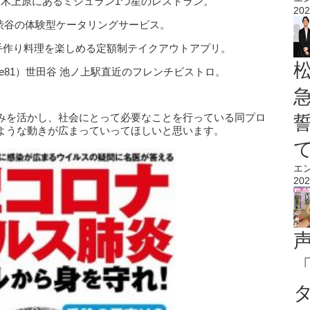
ra.com）代々木上原にあるミシュラン1つ星のレストラン。
202
/bento/）渋谷の体験型ケータリングサービス。
手作り料理を楽しめる定額制テイクアウトアプリ。
com/latoile81）世田谷 池ノ上駅直近のフレンチビストロ。
みを活かし、社会にとって必要なことを行っている同プロ
ような動きが広まっていってほしいと思います。
エ
202