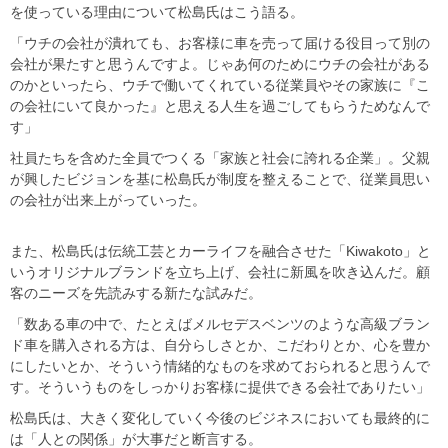
を使っている理由について松島氏はこう語る。
「ウチの会社が潰れても、お客様に車を売って届ける役目って別の
会社が果たすと思うんですよ。じゃあ何のためにウチの会社がある
のかといったら、ウチで働いてくれている従業員やその家族に『こ
の会社にいて良かった』と思える人生を過ごしてもらうためなんで
す」
社員たちを含めた全員でつくる「家族と社会に誇れる企業」。父親
が興したビジョンを基に松島氏が制度を整えることで、従業員思い
の会社が出来上がっていった。
また、松島氏は伝統工芸とカーライフを融合させた「Kiwakoto」と
いうオリジナルブランドを立ち上げ、会社に新風を吹き込んだ。顧
客のニーズを先読みする新たな試みだ。
「数ある車の中で、たとえばメルセデスベンツのような高級ブラン
ド車を購入される方は、自分らしさとか、こだわりとか、心を豊か
にしたいとか、そういう情緒的なものを求めておられると思うんで
す。そういうものをしっかりお客様に提供できる会社でありたい」
松島氏は、大きく変化していく今後のビジネスにおいても最終的に
は「人との関係」が大事だと断言する。