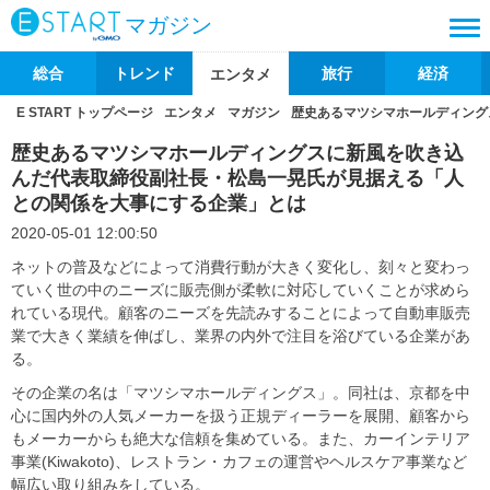
マガジン
総合
トレンド
旅行
経済
エンタメ
E START トップページ
エンタメ
マガジン
歴史あるマツシマホールディング
歴史あるマツシマホールディングスに新風を吹き込
んだ代表取締役副社長・松島一晃氏が見据える「人
との関係を大事にする企業」とは
2020-05-01 12:00:50
ネットの普及などによって消費行動が大きく変化し、刻々と変わっ
ていく世の中のニーズに販売側が柔軟に対応していくことが求めら
れている現代。顧客のニーズを先読みすることによって自動車販売
業で大きく業績を伸ばし、業界の内外で注目を浴びている企業があ
る。
その企業の名は「マツシマホールディングス」。同社は、京都を中
心に国内外の人気メーカーを扱う正規ディーラーを展開、顧客から
もメーカーからも絶大な信頼を集めている。また、カーインテリア
事業(Kiwakoto)、レストラン・カフェの運営やヘルスケア事業など
幅広い取り組みをしている。