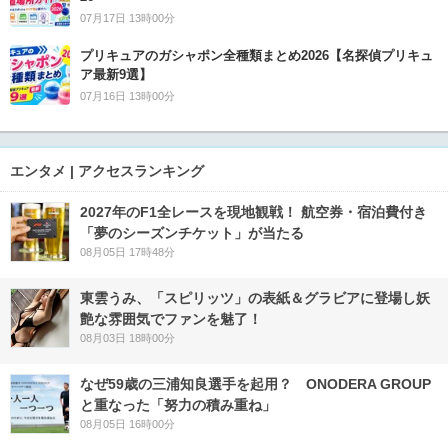
07月17日 13時00分
プリキュアのガシャポン全種類まとめ2026【名探偵プリキュ
ア最新9選】
07月16日 13時00分
エンタメ | アクセスランキング
2027年のF1全レースを現地観戦！ 航空券・宿泊費付き
「夢のシーズンチケット」が当たる
08月05日 17時48分
東雲うみ、「スピリッツ」の表紙＆グラビアに登場し妖
艶な雰囲気でファンを魅了！
08月03日 18時00分
なぜ59歳の三浦知良選手を起用？ ONODERA GROUP
と重なった「努力の積み重ね」
08月05日 16時00分