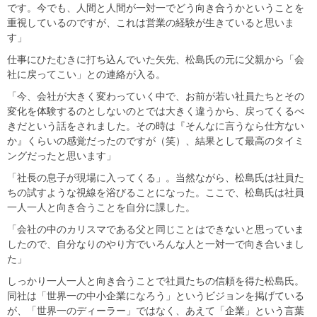
です。今でも、人間と人間が一対一でどう向き合うかということを
重視しているのですが、これは営業の経験が生きていると思いま
す」
仕事にひたむきに打ち込んでいた矢先、松島氏の元に父親から「会
社に戻ってこい」との連絡が入る。
「今、会社が大きく変わっていく中で、お前が若い社員たちとその
変化を体験するのとしないのとでは大きく違うから、戻ってくるべ
きだという話をされました。その時は『そんなに言うなら仕方ない
か』くらいの感覚だったのですが（笑）、結果として最高のタイミ
ングだったと思います」
「社長の息子が現場に入ってくる」。当然ながら、松島氏は社員た
ちの試すような視線を浴びることになった。ここで、松島氏は社員
一人一人と向き合うことを自分に課した。
「会社の中のカリスマである父と同じことはできないと思っていま
したので、自分なりのやり方でいろんな人と一対一で向き合いまし
た」
しっかり一人一人と向き合うことで社員たちの信頼を得た松島氏。
同社は「世界一の中小企業になろう」というビジョンを掲げている
が、「世界一のディーラー」ではなく、あえて「企業」という言葉