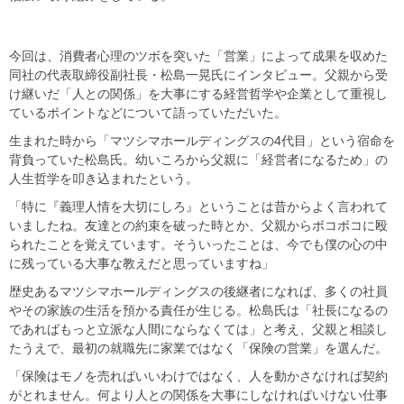
今回は、消費者心理のツボを突いた「営業」によって成果を収めた
同社の代表取締役副社長・松島一晃氏にインタビュー。父親から受
け継いだ「人との関係」を大事にする経営哲学や企業として重視し
ているポイントなどについて語っていただいた。
生まれた時から「マツシマホールディングスの4代目」という宿命を
背負っていた松島氏。幼いころから父親に「経営者になるため」の
人生哲学を叩き込まれたという。
「特に『義理人情を大切にしろ』ということは昔からよく言われて
いましたね。友達との約束を破った時とか、父親からボコボコに殴
られたことを覚えています。そういったことは、今でも僕の心の中
に残っている大事な教えだと思っていますね」
歴史あるマツシマホールディングスの後継者になれば、多くの社員
やその家族の生活を預かる責任が生じる。松島氏は「社長になるの
であればもっと立派な人間にならなくては」と考え、父親と相談し
たうえで、最初の就職先に家業ではなく「保険の営業」を選んだ。
「保険はモノを売ればいいわけではなく、人を動かさなければ契約
がとれません。何より人との関係を大事にしなければいけない仕事