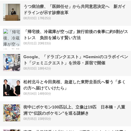
うつ病治療、「医師任せ」から共同意思決定へ 新ガイ
ドラインが示す診療改革
08月03日 17時25分
「帰宅後、冷蔵庫が空っぽ」旅行前後の食事に約5割がス
トレス 負担を減らす賢い方法
08月01日 20時33分
Google、「ドラゴンクエスト」×Geminiのコラボイベン
ト「ジェミニクエスト」を渋谷・原宿で開催
08月03日 18時42分
松村北斗と今田美桜、急逝した東野圭吾氏へ誓う「多く
の方へ届けていけたら」
08月04日 14時00分
街中にポケモン100匹以上、立像は19匹 日本橋・八重
洲で“伝説のポケモン”を巡る謎解き
08月05日 15時55分