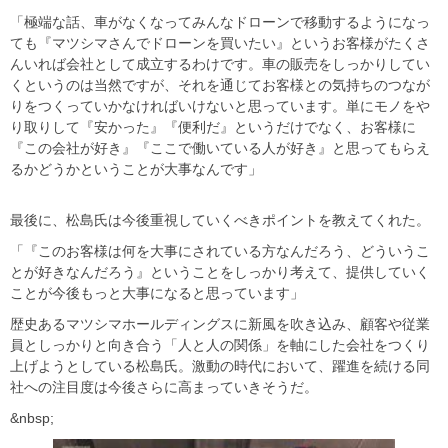
「極端な話、車がなくなってみんなドローンで移動するようになっ
ても『マツシマさんでドローンを買いたい』というお客様がたくさ
んいれば会社として成立するわけです。車の販売をしっかりしてい
くというのは当然ですが、それを通じてお客様との気持ちのつなが
りをつくっていかなければいけないと思っています。単にモノをや
り取りして『安かった』『便利だ』というだけでなく、お客様に
『この会社が好き』『ここで働いている人が好き』と思ってもらえ
るかどうかということが大事なんです」
最後に、松島氏は今後重視していくべきポイントを教えてくれた。
「『このお客様は何を大事にされている方なんだろう、どういうこ
とが好きなんだろう』ということをしっかり考えて、提供していく
ことが今後もっと大事になると思っています」
歴史あるマツシマホールディングスに新風を吹き込み、顧客や従業
員としっかりと向き合う「人と人の関係」を軸にした会社をつくり
上げようとしている松島氏。激動の時代において、躍進を続ける同
社への注目度は今後さらに高まっていきそうだ。
&nbsp;