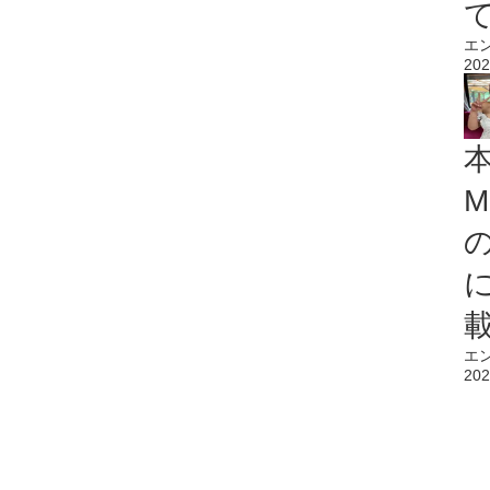
エ
202
M
エ
202