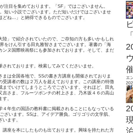
が注目を集めております。「SF」ではございません。
す。短い小説でございます。ただ短いだけではございませ
ほどね…」と納得できるものでございます。
「
大陸」で紹介されていたので、ご存知の方も多いかもしれ
S界をけん引する田丸雅智さまでございます。著書の「海
カンヌ国際映画祭にも参加されております。そして、まだ
筆されております。検索してみてくださいませ。
さまは全国各地で、SSの書き方講座も開催されておりま
エ
の受講者の数は２万人を超えております。この講座の特徴
202
成までいけてしまうところでございます。それほど、田丸
又吉さま、フルーツポンチの村上さま、乃木坂４６の高山
ます。
2
学４年生の国語の教科書に掲載されることにもなっている
でございます。SSは、アイデア勝負。ゴリゴリの文学肌、
ざいます。
。講座を本にしたものも出ております。興味を持たれた方