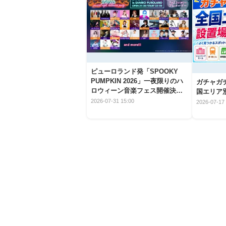
ピューロランド発「SPOOKY
PUMPKIN 2026」一夜限りのハ
ガチャガ
ロウィーン音楽フェス開催決
国エリア別
定！
2026-07-31 15:00
2026-07-17 