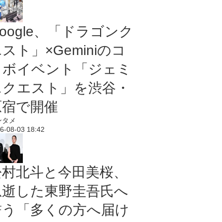
oogle、「ドラゴンク
スト」×Geminiのコ
ラボイベント「ジェミ
ニクエスト」を渋谷・
原宿で開催
ンタメ
6-08-03 18:42
松村北斗と今田美桜、
急逝した東野圭吾氏へ
誓う「多くの方へ届け