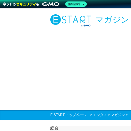
無料診断
マガジン
E START トップページ
>
エンタメ
>
マガジン
総合