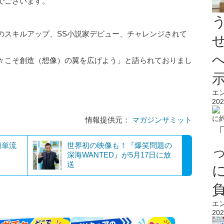
でございます。
のスキルアップ、SS小説家デビュー、チャレンジされて
々こそ創造（想像）の翼を広げよう」と語られておりまし
エ
202
）
情報提供元：
マガジンサミット
簡単流
世界初の映像も！『爆笑問題の
深海WANTED』が5月17日に放
送
エ
202