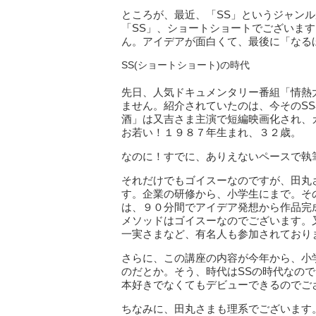
ところが、最近、「SS」というジャンル
「SS」、ショートショートでございま
ん。アイデアが面白くて、最後に「なる
SS(ショートショート)の時代
先日、人気ドキュメンタリー番組「情熱
ません。紹介されていたのは、今そのS
酒」は又吉さま主演で短編映画化され、
お若い！１９８７年生まれ、３２歳。
なのに！すでに、ありえないペースで執
それだけでもゴイスーなのですが、田丸
す。企業の研修から、小学生にまで。そ
は、９０分間でアイデア発想から作品完
メソッドはゴイスーなのでございます。
一実さまなど、有名人も参加されており
さらに、この講座の内容が今年から、小
のだとか。そう、時代はSSの時代なの
本好きでなくてもデビューできるのでご
ちなみに、田丸さまも理系でございます