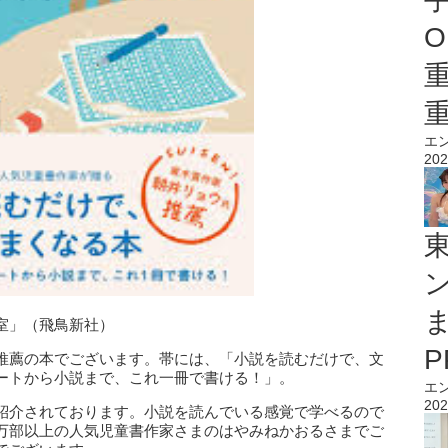
O
エ
202
室」（飛鳥新社）
推薦の本でございます。帯には、「小説を読むだけで、文
ートから小説まで、これ一冊で書ける！」。
エ
202
紹介されております。小説を読んでいる感覚で学べるので
万部以上の人気児童書作家さまのはやみねかおるさまでご