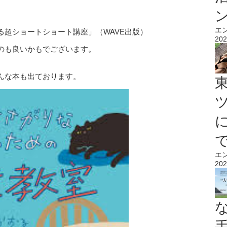
エ
る超ショートショート講座」（WAVE出版）
202
のも良いかもでございます。
んな本も出ております。
エ
202