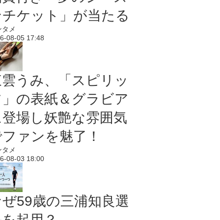
ンチケット」が当たる
ンタメ
6-08-05 17:48
東雲うみ、「スピリッ
ツ」の表紙＆グラビア
に登場し妖艶な雰囲気
でファンを魅了！
ンタメ
6-08-03 18:00
なぜ59歳の三浦知良選
手を起用？