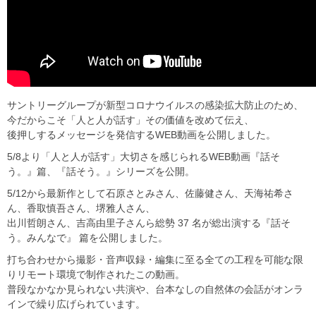
サントリーグループが新型コロナウイルスの感染拡大防止のため、
今だからこそ「人と人が話す」その価値を改めて伝え、
後押しするメッセージを発信するWEB動画を公開しました。
5/8より「人と人が話す」大切さを感じられるWEB動画『話そ
う。』篇、『話そう。』シリーズを公開。
5/12から最新作として石原さとみさん、佐藤健さん、天海祐希さ
ん、香取慎吾さん、堺雅人さん、
出川哲朗さん、吉高由里子さんら総勢 37 名が総出演する『話そ
う。みんなで』 篇を公開しました。
打ち合わせから撮影・音声収録・編集に至る全ての工程を可能な限
りリモート環境で制作されたこの動画。
普段なかなか見られない共演や、台本なしの自然体の会話がオンラ
インで繰り広げられています。