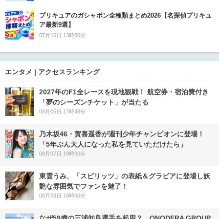
プリキュアのガシャポン全種類まとめ2026【名探偵プリキュ
ア最新9選】
07月16日 13時00分
エンタメ | アクセスランキング
2027年のF1全レースを現地観戦！ 航空券・宿泊費付き
「夢のシーズンチケット」が当たる
08月05日 17時48分
乃木坂46・賀喜遥香が週刊少年チャンピオンに登場！
「5年ぶん大人になった私を見ていただけたら」
08月07日 18時00分
東雲うみ、「スピリッツ」の表紙＆グラビアに登場し妖
艶な雰囲気でファンを魅了！
08月03日 18時00分
なぜ59歳の三浦知良選手を起用？ ONODERA GROUP