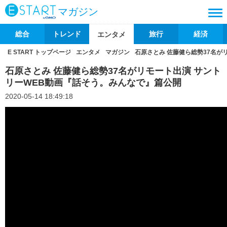
マガジン
総合
トレンド
旅行
経済
エンタメ
E START トップページ
エンタメ
マガジン
石原さとみ 佐藤健ら総勢37名が
石原さとみ 佐藤健ら総勢37名がリモート出演 サント
リーWEB動画『話そう。みんなで』篇公開
2020-05-14 18:49:18