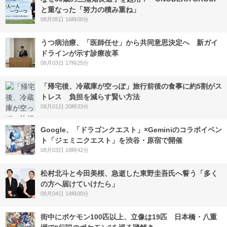
と重なった「努力の積み重ね」
08月05日 16時00分
うつ病治療、「医師任せ」から共同意思決定へ 新ガイ
ドラインが示す診療改革
08月03日 17時25分
「帰宅後、冷蔵庫が空っぽ」旅行前後の食事に約5割がス
トレス 負担を減らす賢い方法
08月01日 20時33分
Google、「ドラゴンクエスト」×Geminiのコラボイベン
ト「ジェミニクエスト」を渋谷・原宿で開催
08月03日 18時42分
松村北斗と今田美桜、急逝した東野圭吾氏へ誓う「多く
の方へ届けていけたら」
08月04日 14時00分
街中にポケモン100匹以上、立像は19匹 日本橋・八重