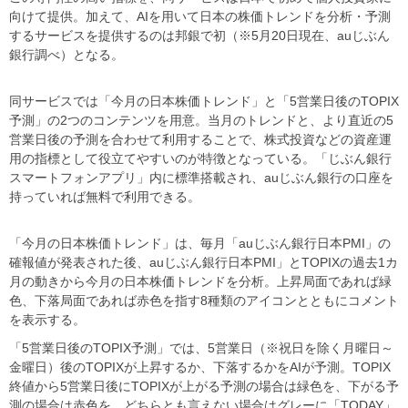
向けて提供。加えて、AIを用いて日本の株価トレンドを分析・予測
するサービスを提供するのは邦銀で初（※5月20日現在、auじぶん
銀行調べ）となる。
同サービスでは「今月の日本株価トレンド」と「5営業日後のTOPIX
予測」の2つのコンテンツを用意。当月のトレンドと、より直近の5
営業日後の予測を合わせて利用することで、株式投資などの資産運
用の指標として役立てやすいのが特徴となっている。「じぶん銀行
スマートフォンアプリ」内に標準搭載され、auじぶん銀行の口座を
持っていれば無料で利用できる。
「今月の日本株価トレンド」は、毎月「auじぶん銀行日本PMI」の
確報値が発表された後、auじぶん銀行日本PMI」とTOPIXの過去1カ
月の動きから今月の日本株価トレンドを分析。上昇局面であれば緑
色、下落局面であれば赤色を指す8種類のアイコンとともにコメント
を表示する。
「5営業日後のTOPIX予測」では、5営業日（※祝日を除く月曜日～
金曜日）後のTOPIXが上昇するか、下落するかをAIが予測。TOPIX
終値から5営業日後にTOPIXが上がる予測の場合は緑色を、下がる予
測の場合は赤色を、どちらとも言えない場合はグレーに「TODAY」