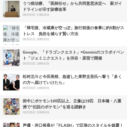
うつ病治療、「医師任せ」から共同意思決定へ 新ガイ
ドラインが示す診療改革
08月03日 17時25分
「帰宅後、冷蔵庫が空っぽ」旅行前後の食事に約5割がス
トレス 負担を減らす賢い方法
08月01日 20時33分
Google、「ドラゴンクエスト」×Geminiのコラボイベン
ト「ジェミニクエスト」を渋谷・原宿で開催
08月03日 18時42分
松村北斗と今田美桜、急逝した東野圭吾氏へ誓う「多く
の方へ届けていけたら」
08月04日 14時00分
街中にポケモン100匹以上、立像は19匹 日本橋・八重
洲で“伝説のポケモン”を巡る謎解き
08月05日 15時55分
声優・井口裕香が「FLASH」で圧巻のスタイルを披露！