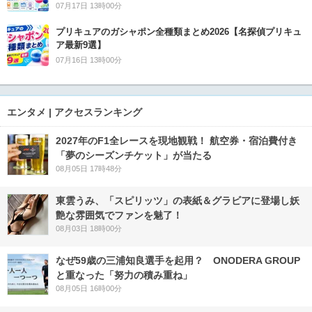
07月17日 13時00分
プリキュアのガシャポン全種類まとめ2026【名探偵プリキュ
ア最新9選】
07月16日 13時00分
エンタメ | アクセスランキング
2027年のF1全レースを現地観戦！ 航空券・宿泊費付き
「夢のシーズンチケット」が当たる
08月05日 17時48分
東雲うみ、「スピリッツ」の表紙＆グラビアに登場し妖
艶な雰囲気でファンを魅了！
08月03日 18時00分
なぜ59歳の三浦知良選手を起用？ ONODERA GROUP
と重なった「努力の積み重ね」
08月05日 16時00分