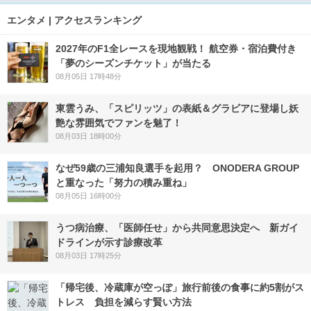
エンタメ | アクセスランキング
2027年のF1全レースを現地観戦！ 航空券・宿泊費付き
「夢のシーズンチケット」が当たる
08月05日 17時48分
東雲うみ、「スピリッツ」の表紙＆グラビアに登場し妖
艶な雰囲気でファンを魅了！
08月03日 18時00分
なぜ59歳の三浦知良選手を起用？ ONODERA GROUP
と重なった「努力の積み重ね」
08月05日 16時00分
うつ病治療、「医師任せ」から共同意思決定へ 新ガイ
ドラインが示す診療改革
08月03日 17時25分
「帰宅後、冷蔵庫が空っぽ」旅行前後の食事に約5割がス
トレス 負担を減らす賢い方法