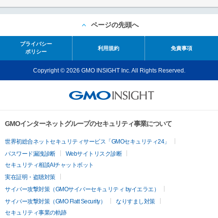
ページの先頭へ
プライバシー
利用規約
免責事項
ポリシー
Copyright © 2026 GMO INSIGHT Inc. All Rights Reserved.
GMOインターネットグループのセキュリティ事業について
世界初総合ネットセキュリティサービス「GMOセキュリティ24」
パスワード漏洩診断
Webサイトリスク診断
セキュリティ相談AIチャットボット
実在証明・盗聴対策
サイバー攻撃対策（GMOサイバーセキュリティ byイエラエ）
サイバー攻撃対策（GMO Flatt Security）
なりすまし対策
セキュリティ事業の軌跡