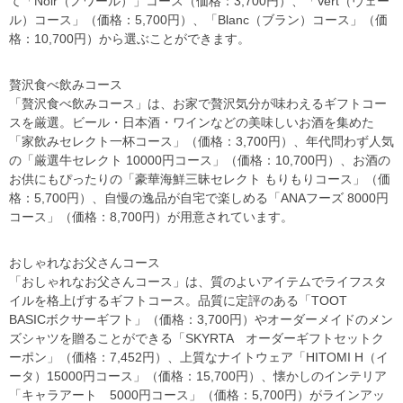
て「Noir（ノワール）」コース（価格：3,700円）、「Vert（ヴェー
ル）コース」（価格：5,700円）、「Blanc（ブラン）コース」（価
格：10,700円）から選ぶことができます。
贅沢食べ飲みコース
「贅沢食べ飲みコース」は、お家で贅沢気分が味わえるギフトコー
スを厳選。ビール・日本酒・ワインなどの美味しいお酒を集めた
「家飲みセレクト一杯コース」（価格：3,700円）、年代問わず人気
の「厳選牛セレクト 10000円コース」（価格：10,700円）、お酒の
お供にもぴったりの「豪華海鮮三昧セレクト もりもりコース」（価
格：5,700円）、自慢の逸品が自宅で楽しめる「ANAフーズ 8000円
コース」（価格：8,700円）が用意されています。
おしゃれなお父さんコース
「おしゃれなお父さんコース」は、質のよいアイテムでライフスタ
イルを格上げするギフトコース。品質に定評のある「TOOT
BASICボクサーギフト」（価格：3,700円）やオーダーメイドのメン
ズシャツを贈ることができる「SKYRTA オーダーギフトセットク
ーポン」（価格：7,452円）、上質なナイトウェア「HITOMI H（イ
ータ）15000円コース」（価格：15,700円）、懐かしのインテリア
「キャラアート 5000円コース」（価格：5,700円）がラインアッ