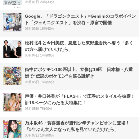
08月01日 20時33分
Google、「ドラゴンクエスト」×Geminiのコラボイベン
ト「ジェミニクエスト」を渋谷・原宿で開催
08月03日 18時42分
松村北斗と今田美桜、急逝した東野圭吾氏へ誓う「多く
の方へ届けていけたら」
08月04日 14時00分
街中にポケモン100匹以上、立像は19匹 日本橋・八重
洲で“伝説のポケモン”を巡る謎解き
08月05日 15時55分
声優・井口裕香が「FLASH」で圧巻のスタイルを披露！
計18ページにわたる大特集に！
08月05日 7時00分
乃木坂46・賀喜遥香が週刊少年チャンピオンに登場！
「5年ぶん大人になった私を見ていただけたら」
08月07日 18時00分