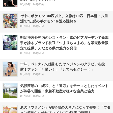
08月04日 14時00分
街中にポケモン100匹以上、立像は19匹 日本橋・八重
洲で“伝説のポケモン”を巡る謎解き
08月05日 15時55分
明治神宮外苑内のレストラン・森のビアガーデンで新潟
県が誇るブランド枝豆「つまりちゃまめ」を販売数量限
定で提供。えだまめ県の魅力を発信
08月05日 15時51分
十味、ベトナムで撮影したヤンジャンのグラビアを披
露！ファン「可愛い！」「とてもセクシー！」
08月07日 15時00分
気候変動の「緩和」と「適応」をテーマとしたイベント
が渋谷で開催！東急不動産が様々な企業と協力
08月05日 15時56分
あの「ブタメン」が約4倍の大きさになって登場！「ブタ
メン超BIG」がセブン‐イレブン限定で発売！