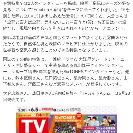
巻頭特集では2人のインタビューを掲載。映画「窮鼠はチーズの夢を
見る」について“Emotion＝感情”をテーマに語ってくれました。役を
演じた際お互いに引き出しあえた感情について聞くと、大倉さんは
「全部と言えば全部。元もないことを言うと(笑)、お芝居はその連
続だし、現場で向き合って引き出されるものだから」とコメント。
撮影現場は作品の雰囲気と同じくフラットで淡々とした雰囲気だっ
たそうで、自然体な姿と表情のグラビアに仕上がりました。映画の
世界観や空気を感じることのできる特集となっています。
同誌のその他の特集は、「連続ドラマW 大江戸グレートジャーニー
～ザ・お伊勢参り～」で主演を務める丸山隆平さんのインタビュ
ー、グループ結成5周年を迎えたSixTONESのインタビューなど。他
にも、鈴木拡樹さん、江口拓也さん、綾野剛さん、星野源さん、山
下智久さん、齊藤工さんなど豪華なメンバーが登場しています。
大倉忠義さん、成田凌さんが表紙を飾る「TVガイドAlpha」は5月28
日発売です。