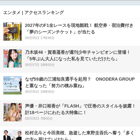
エンタメ | アクセスランキング
2027年のF1全レースを現地観戦！ 航空券・宿泊費付き
「夢のシーズンチケット」が当たる
08月05日 17時48分
乃木坂46・賀喜遥香が週刊少年チャンピオンに登場！
「5年ぶん大人になった私を見ていただけたら」
08月07日 18時00分
なぜ59歳の三浦知良選手を起用？ ONODERA GROUP
と重なった「努力の積み重ね」
08月05日 16時00分
声優・井口裕香が「FLASH」で圧巻のスタイルを披露！
計18ページにわたる大特集に！
08月05日 7時00分
松村北斗と今田美桜、急逝した東野圭吾氏へ誓う「多く
の方へ届けていけたら」