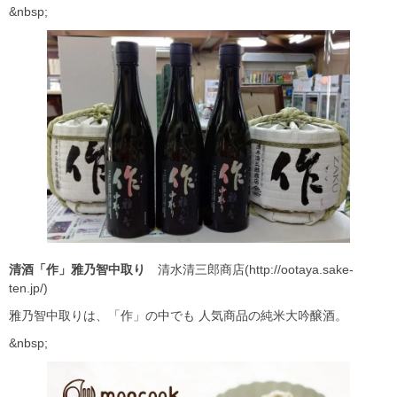
&nbsp;
清酒「作」雅乃智中取り
清水清三郎商店(http://ootaya.sake-
ten.jp/)
雅乃智中取りは、「作」の中でも 人気商品の純米大吟醸酒。
&nbsp;