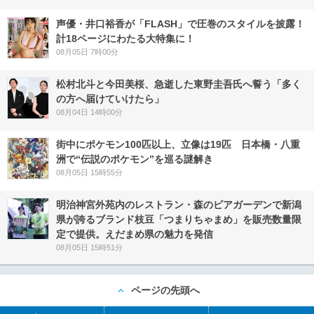
声優・井口裕香が「FLASH」で圧巻のスタイルを披露！
計18ページにわたる大特集に！
08月05日 7時00分
松村北斗と今田美桜、急逝した東野圭吾氏へ誓う「多く
の方へ届けていけたら」
08月04日 14時00分
街中にポケモン100匹以上、立像は19匹 日本橋・八重
洲で“伝説のポケモン”を巡る謎解き
08月05日 15時55分
明治神宮外苑内のレストラン・森のビアガーデンで新潟
県が誇るブランド枝豆「つまりちゃまめ」を販売数量限
定で提供。えだまめ県の魅力を発信
08月05日 15時51分
ページの先頭へ