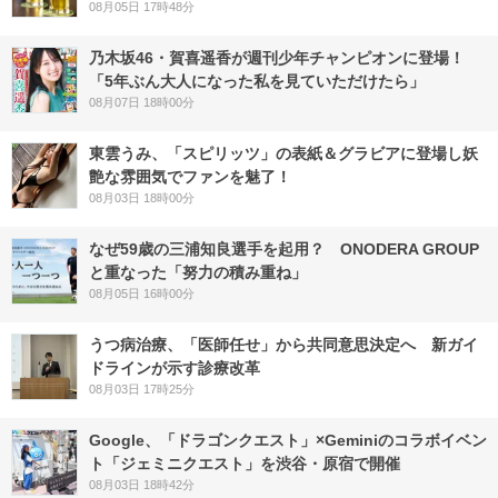
08月05日 17時48分
乃木坂46・賀喜遥香が週刊少年チャンピオンに登場！
「5年ぶん大人になった私を見ていただけたら」
08月07日 18時00分
東雲うみ、「スピリッツ」の表紙＆グラビアに登場し妖
艶な雰囲気でファンを魅了！
08月03日 18時00分
なぜ59歳の三浦知良選手を起用？ ONODERA GROUP
と重なった「努力の積み重ね」
08月05日 16時00分
うつ病治療、「医師任せ」から共同意思決定へ 新ガイ
ドラインが示す診療改革
08月03日 17時25分
Google、「ドラゴンクエスト」×Geminiのコラボイベン
ト「ジェミニクエスト」を渋谷・原宿で開催
08月03日 18時42分