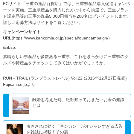
ECサイト「三重の逸品百貨店」では、三重県産品購入促進キャンペ
ーンを実施。三重県産品を購入した方の中から抽選で、三重ブラン
ド認定品等の三重の逸品5,000円相当を200名にプレゼ ントします。
詳しい応募方法はサイトをご覧ください。
キャンペーンサイト
URL
(https://www.kankomie.or.jp/special/ouencampaign/)
&nbsp;
素晴らしい県産品が多数ある三重県。これをきっかけに三重県のグ
ルメや特産品をチェックしてみてはいかがでしょうか。
RUN＋TRAIL (ランプラストレイル) Vol.22 (2016年12月27日発売)
Fujisan.co.jpより
離婚を考えた時、絶対知っておきたいお金の知識
とは
虫さされに効く「キンカン」がオシャレすぎる広告
を雑誌に掲載！その裏...