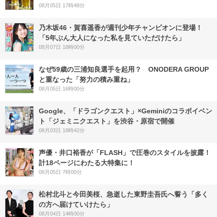
08月05日 17時48分
乃木坂46・賀喜遥香が週刊少年チャンピオンに登場！
「5年ぶん大人になった私を見ていただけたら」
08月07日 18時00分
なぜ59歳の三浦知良選手を起用？ ONODERA GROUP
と重なった「努力の積み重ね」
08月05日 16時00分
Google、「ドラゴンクエスト」×Geminiのコラボイベン
ト「ジェミニクエスト」を渋谷・原宿で開催
08月03日 18時42分
声優・井口裕香が「FLASH」で圧巻のスタイルを披露！
計18ページにわたる大特集に！
08月05日 7時00分
松村北斗と今田美桜、急逝した東野圭吾氏へ誓う「多く
の方へ届けていけたら」
08月04日 14時00分