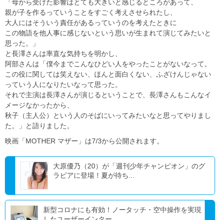
「母から受けた影響はとても大きいと感じるところがあって、
親が子を作るっていうことをすごく考えさせられたし、
大人にはそういう責任があるっていうのを考えたときに
この物語を他人事に感じないという思いが生まれて演じてみたいと
思った。」
と長澤さんは率直な気持ちを明かし、
阿部さんは「僕今までこんなひどい人をやったことがないなって。
この役に関しては笑えない、ほんと面白くない、ふざけんじゃない
っていう人になりたいなって思った。
それで主演は長澤さんが演じるということで、長澤さんもこんなイ
メージなかったから、
秋子（主人公）という人のそばにいってみたいなと思ってやりまし
た。」と語りました。
映画「MOTHER マザー」は7/3から公開されます。
大原優乃（20）が「週刊少年チャンピオン」のグ
ラビアに登場！夏が待ち...
新型コロナにも有効！ノータッチ・空中操作を実現
したユーザーインター...