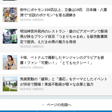
街中にポケモン100匹以上、立像は19匹 日本橋・八重
洲で“伝説のポケモン”を巡る謎解き
08月05日 15時55分
明治神宮外苑内のレストラン・森のビアガーデンで新潟
県が誇るブランド枝豆「つまりちゃまめ」を販売数量限
定で提供。えだまめ県の魅力を発信
08月05日 15時51分
十味、ベトナムで撮影したヤンジャンのグラビアを披
露！ファン「可愛い！」「とてもセクシー！」
08月07日 15時00分
気候変動の「緩和」と「適応」をテーマとしたイベント
が渋谷で開催！東急不動産が様々な企業と協力
08月05日 15時56分
ページの先頭へ