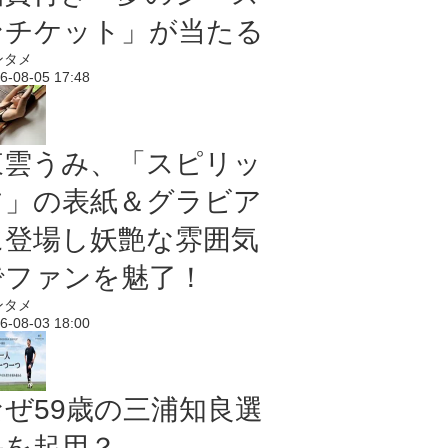
ンチケット」が当たる
ンタメ
6-08-05 17:48
東雲うみ、「スピリッ
ツ」の表紙＆グラビア
に登場し妖艶な雰囲気
でファンを魅了！
ンタメ
6-08-03 18:00
なぜ59歳の三浦知良選
手を起用？