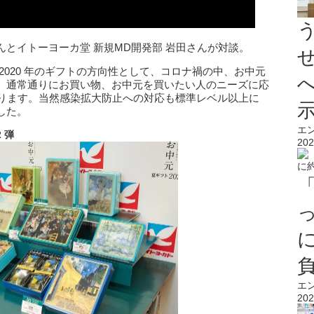
とイトーヨーカ堂 新規MD開発部 岩田さんが対談。
2020 年のギフトの方向性として、コロナ禍の中、お中元
、通常通りにお買い物、お中元を買いたい人のニーズに応
おります。当然感染拡大防止への対応も標準レベル以上に
した。
エ
2
弾
202
エ
202