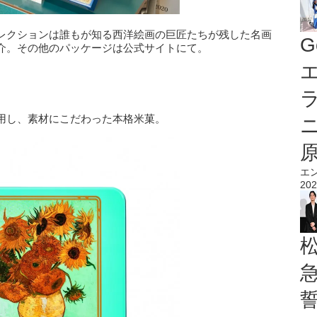
レクションは誰もが知る西洋絵画の巨匠たちが残した名画
G
介。その他のパッケージは公式サイトにて。
エ
用し、素材にこだわった本格米菓。
エ
202