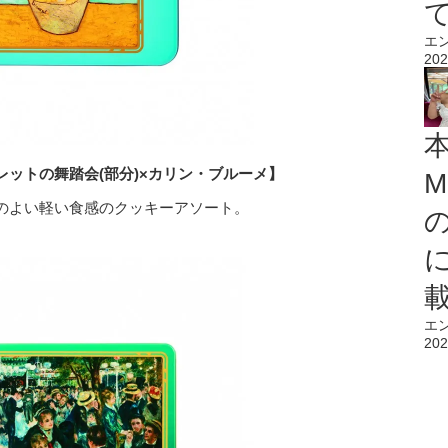
エ
202
レットの舞踏会(
部分)
×カリン・ブルーメ】
M
のよい軽い食感のクッキーアソート。
エ
202