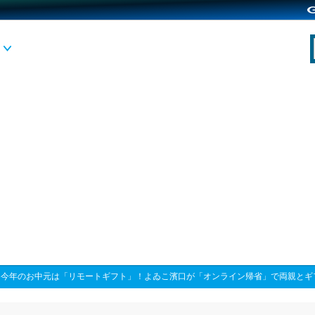
>
今年のお中元は「リモートギフト」！よゐこ濱口が「オンライン帰省」で両親とギ