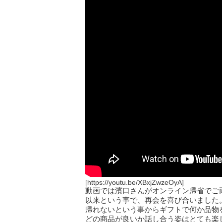
[https://youtu.be/XBxjZwzeOyA]
動画では濱口さんがオンライン帰省でご
以来という事で、再会を喜び合いました
帰れないという事からギフトで何か品物
どの商品が良いか話し合う姿はとても楽