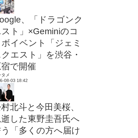
oogle、「ドラゴンク
スト」×Geminiのコ
ラボイベント「ジェミ
ニクエスト」を渋谷・
原宿で開催
ンタメ
6-08-03 18:42
松村北斗と今田美桜、
急逝した東野圭吾氏へ
誓う「多くの方へ届け