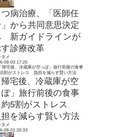
うつ病治療、「医師任
せ」から共同意思決定
へ 新ガイドラインが
示す診療改革
ンタメ
6-08-03 17:25
「帰宅後、冷蔵庫が空
っぽ」旅行前後の食事
に約5割がストレス
負担を減らす賢い方法
ンタメ
6-08-01 20:33