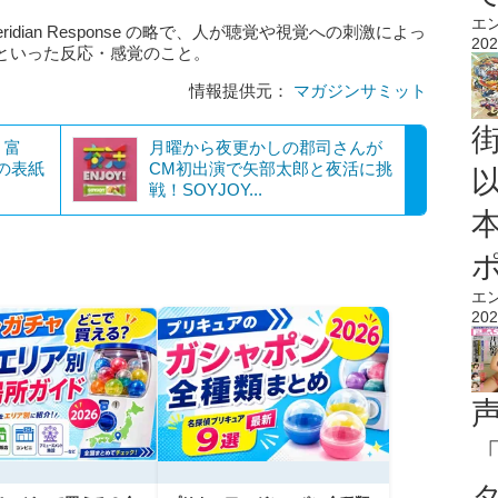
エ
y Meridian Response の略で、人が聴覚や視覚への刺激によっ
202
といった反応・感覚のこと。
情報提供元：
マガジンサミット
、富
月曜から夜更かしの郡司さんが
」の表紙
CM初出演で矢部太郎と夜活に挑
戦！SOYJOY...
エ
202