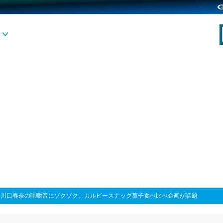
>
川口春奈の咀嚼音にゾクゾク。カルビースナック菓子食べ比べ企画が話題