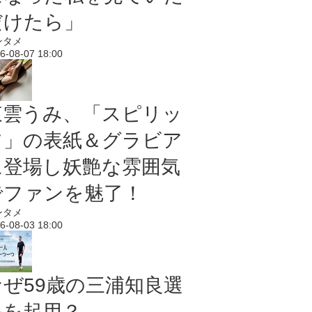
だけたら」
ンタメ
6-08-07 18:00
東雲うみ、「スピリッ
ツ」の表紙＆グラビア
に登場し妖艶な雰囲気
でファンを魅了！
ンタメ
6-08-03 18:00
なぜ59歳の三浦知良選
手を起用？