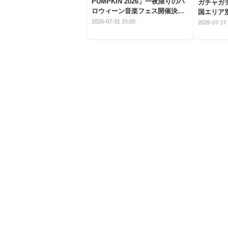
PUMPKIN 2026」一夜限りのハ
ガチャガ
ロウィーン音楽フェス開催決
国エリア別
定！
2026-07-31 15:00
2026-07-17 