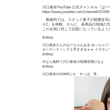
川口春奈YouTube 公式チャンネル『は
https://www.youtube.com/channel/UCHi
動画内では、スナック菓子の咀嚼音等の
※2」を体験。さらに、各商品の地域の
この企画に対して話題になっているよう
&nbsp;
川口春奈さんのはーちゃんねる めっちゃフ
ターゲッティング上手すぎるｗｗ イヤホン
&nbsp;
今なら無料で川口春奈の咀嚼音聞けるよ
&nbsp;
川口春奈のASMRとか、やっば 等。