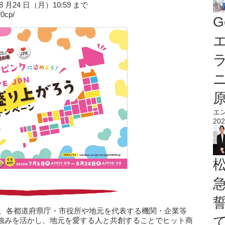
年8 月24 日（月）10:59 まで
20cp/
G
エ
エ
202
は、各都道府県庁・市役所や地元を代表する機関・企業等
強みを活かし、地元を愛する人と共創することでヒット商