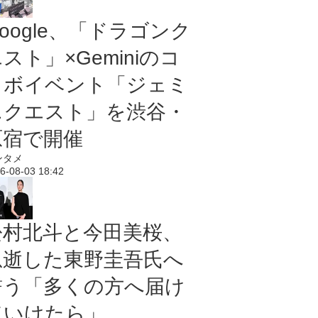
oogle、「ドラゴンク
スト」×Geminiのコ
ラボイベント「ジェミ
ニクエスト」を渋谷・
原宿で開催
ンタメ
6-08-03 18:42
松村北斗と今田美桜、
急逝した東野圭吾氏へ
誓う「多くの方へ届け
ていけたら」