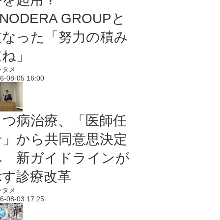
NODERA GROUPと
重なった「努力の積み
重ね」
ンタメ
6-08-05 16:00
うつ病治療、「医師任
せ」から共同意思決定
へ 新ガイドラインが
示す診療改革
ンタメ
6-08-03 17:25