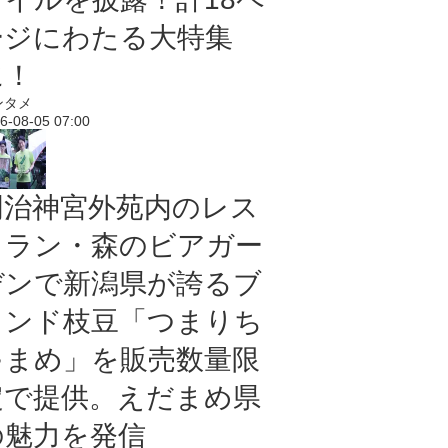
ージにわたる大特集
に！
ンタメ
6-08-05 07:00
明治神宮外苑内のレス
トラン・森のビアガー
デンで新潟県が誇るブ
ランド枝豆「つまりち
ゃまめ」を販売数量限
定で提供。えだまめ県
の魅力を発信