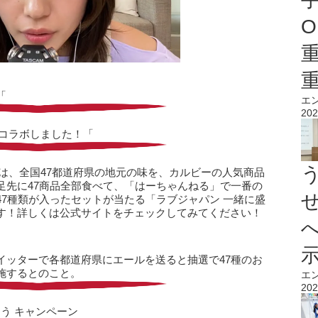
O
「
エ
202
がコラボしました！「
とは、全国47都道府県の地元の味を、カルビーの人気商品
足先に47商品全部食べて、「はーちゃんねる」で一番の
7種類が入ったセットが当たる「ラブジャパン 一緒に盛
す！詳しくは公式サイトをチェックしてみてください！
イッターで各都道府県にエールを送ると抽選で47種のお
施するとのこと。
エ
202
ろう キャンペーン