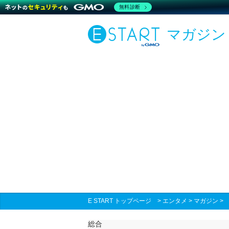
無料診断
マガジン
E START トップページ
>
エンタメ
>
マガジン
総合