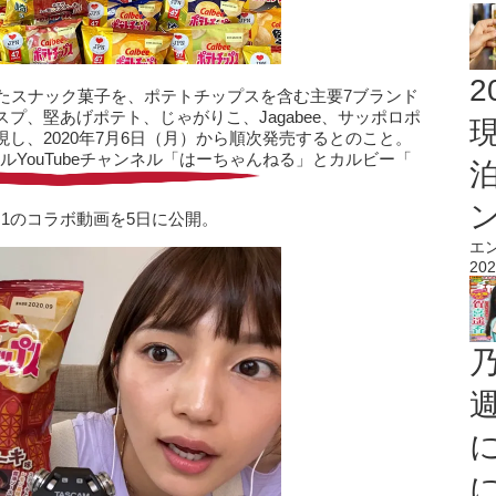
2
たスナック菓子を、ポテトチップスを含む主要7ブランド
プ、堅あげポテト、じゃがりこ、Jagabee、サッポロポ
し、2020年7月6日（月）から順次発売するとのこと。
YouTubeチャンネル「はーちゃんねる」とカルビー「
 ※1のコラボ動画を5日に公開。
エ
202