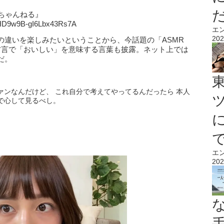
ーちゃんねる』
5HD9w9B-gI6Lbx43Rs7A
エ
202
違いを楽しみたいということから、今話題の「ASMR
方言で「おいしい」を意味する言葉も披露。ネット上では
だ。
ァンなんだけど、 これ自分で考えてやってるんだったら 本人
で心して見るべし。
エ
202