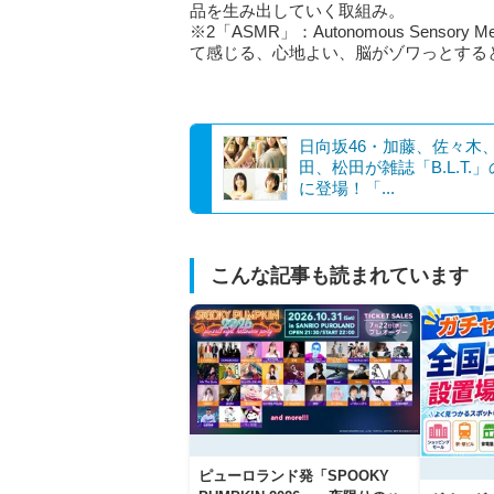
品を生み出していく取組み。
※2「ASMR」：Autonomous Sensor
て感じる、心地よい、脳がゾワっとする
日向坂46・加藤、佐々木
田、松田が雑誌「B.L.T.
に登場！「...
こんな記事も読まれています
ピューロランド発「SPOOKY