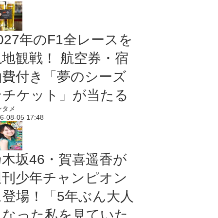
027年のF1全レースを
現地観戦！ 航空券・宿
泊費付き「夢のシーズ
ンチケット」が当たる
ンタメ
6-08-05 17:48
乃木坂46・賀喜遥香が
週刊少年チャンピオン
に登場！「5年ぶん大人
になった私を見ていた