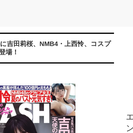
アに吉田莉桜、NMB4・上西怜、コスプ
登場！
エ