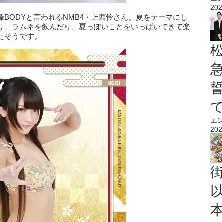
202
BODYと言われるNMB4・上西怜さん。夏をテーマにし
り、ラムネを飲んだり、夏っぽいことをいっぱいできて楽
たそうです。
エ
202