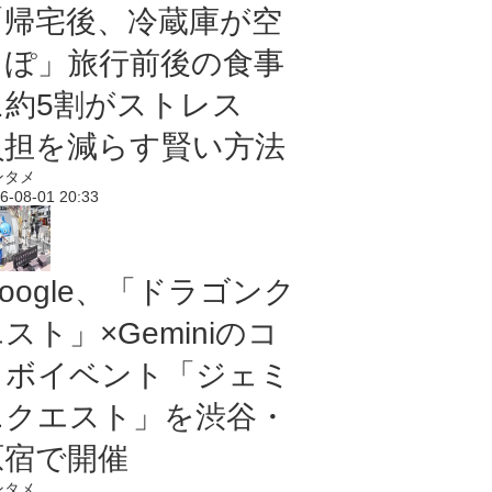
「帰宅後、冷蔵庫が空
っぽ」旅行前後の食事
に約5割がストレス
負担を減らす賢い方法
ンタメ
6-08-01 20:33
oogle、「ドラゴンク
スト」×Geminiのコ
ラボイベント「ジェミ
ニクエスト」を渋谷・
原宿で開催
ンタメ