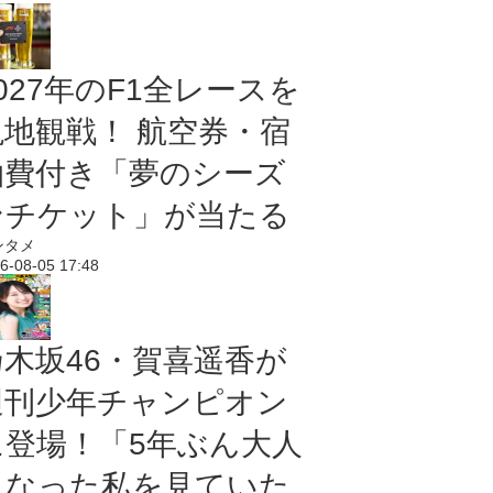
027年のF1全レースを
現地観戦！ 航空券・宿
泊費付き「夢のシーズ
ンチケット」が当たる
ンタメ
6-08-05 17:48
乃木坂46・賀喜遥香が
週刊少年チャンピオン
に登場！「5年ぶん大人
になった私を見ていた