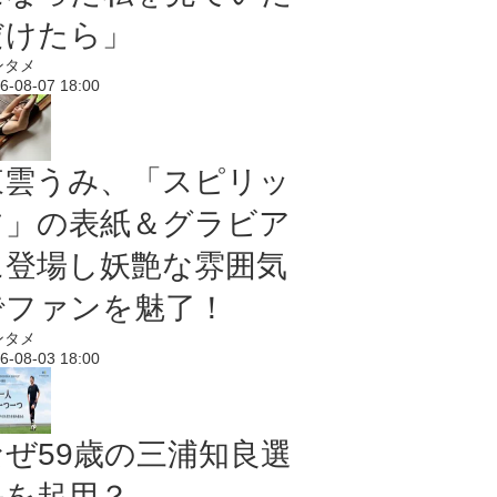
だけたら」
ンタメ
6-08-07 18:00
東雲うみ、「スピリッ
ツ」の表紙＆グラビア
に登場し妖艶な雰囲気
でファンを魅了！
ンタメ
6-08-03 18:00
なぜ59歳の三浦知良選
手を起用？