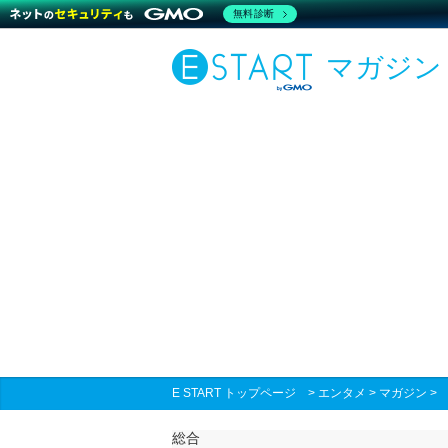
無料診断
マガジン
E START トップページ
>
エンタメ
>
マガジン
総合