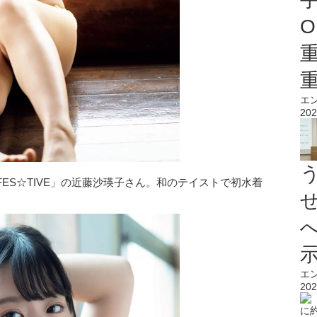
O
エ
202
ES☆TIVE」の近藤沙瑛子さん。和のテイストで初水着
エ
202