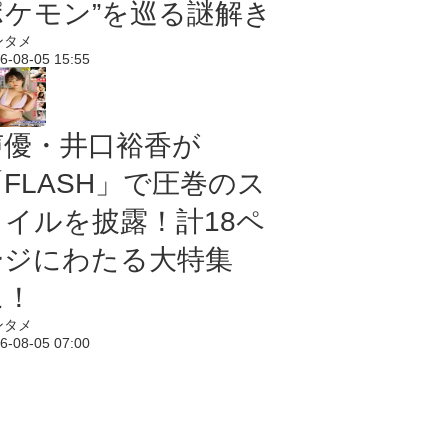
ポケモン”を巡る謎解き
ンタメ
6-08-05 15:55
声優・井口裕香が
「FLASH」で圧巻のス
タイルを披露！計18ペ
ージにわたる大特集
に！
ンタメ
6-08-05 07:00