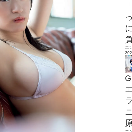
エ
202
G
エ
エ