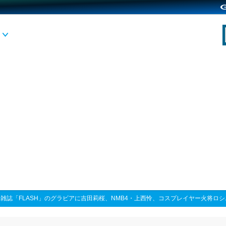
>
雑誌「FLASH」のグラビアに吉田莉桜、NMB4・上西怜、コスプレイヤー火将ロ