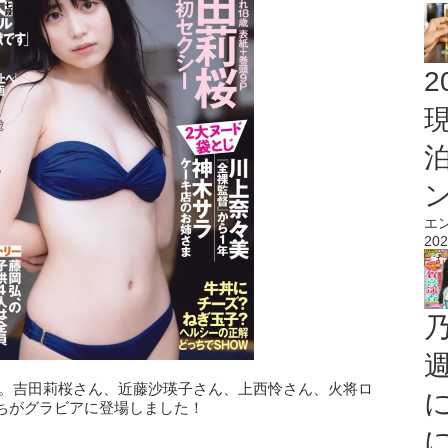
2
エ
202
発売。吉田莉桜さん、近藤沙瑛子さん、上西怜さん、火将ロ
ちがグラビアに登場しました！