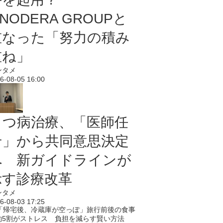
NODERA GROUPと
重なった「努力の積み
重ね」
ンタメ
6-08-05 16:00
うつ病治療、「医師任
せ」から共同意思決定
へ 新ガイドラインが
示す診療改革
ンタメ
6-08-03 17:25