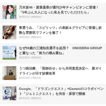
乃木坂46・賀喜遥香が週刊少年チャンピオンに登場！
「5年ぶん大人になった私を見ていただけたら」
08月07日 18時00分
東雲うみ、「スピリッツ」の表紙＆グラビアに登場し妖
艶な雰囲気でファンを魅了！
08月03日 18時00分
なぜ59歳の三浦知良選手を起用？ ONODERA GROUP
と重なった「努力の積み重ね」
08月05日 16時00分
うつ病治療、「医師任せ」から共同意思決定へ 新ガイ
ドラインが示す診療改革
08月03日 17時25分
Google、「ドラゴンクエスト」×Geminiのコラボイベン
ト「ジェミニクエスト」を渋谷・原宿で開催
08月03日 18時42分