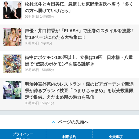
松村北斗と今田美桜、急逝した東野圭吾氏へ誓う「多く
の方へ届けていけたら」
08月04日 14時00分
声優・井口裕香が「FLASH」で圧巻のスタイルを披露！
計18ページにわたる大特集に！
08月05日 7時00分
街中にポケモン100匹以上、立像は19匹 日本橋・八重
洲で“伝説のポケモン”を巡る謎解き
08月05日 15時55分
明治神宮外苑内のレストラン・森のビアガーデンで新潟
県が誇るブランド枝豆「つまりちゃまめ」を販売数量限
定で提供。えだまめ県の魅力を発信
08月05日 15時51分
ページの先頭へ
プライバシー
利用規約
免責事項
ポリシー