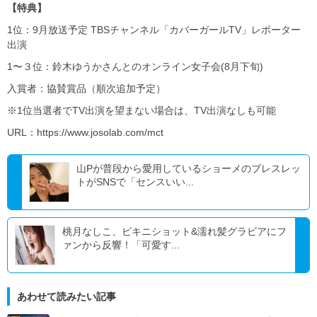
【特典】
1位：9月放送予定 TBSチャンネル「カバーガールTV」レポーター
出演
1〜３位：鈴木ゆうかさんとのオンライン女子会(8月下旬)
入賞者：協賛賞品（順次追加予定）
※1位当選者でTV出演を望まない場合は、TV出演なしも可能
URL：https://www.josolab.com/mct
山Pが普段から愛用しているショーメのブレスレッ
トがSNSで「センスいい...
桃月なしこ、ビキニショット&濡れ髪グラビアにフ
ァンから反響！「可愛す...
あわせて読みたい記事