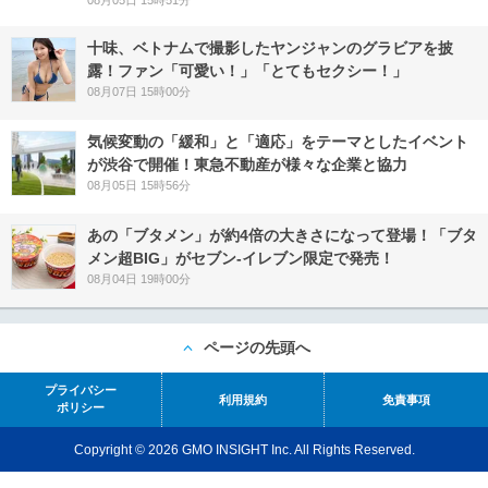
08月05日 15時51分
十味、ベトナムで撮影したヤンジャンのグラビアを披
露！ファン「可愛い！」「とてもセクシー！」
08月07日 15時00分
気候変動の「緩和」と「適応」をテーマとしたイベント
が渋谷で開催！東急不動産が様々な企業と協力
08月05日 15時56分
あの「ブタメン」が約4倍の大きさになって登場！「ブタ
メン超BIG」がセブン‐イレブン限定で発売！
08月04日 19時00分
ページの先頭へ
プライバシー
利用規約
免責事項
ポリシー
Copyright © 2026 GMO INSIGHT Inc. All Rights Reserved.