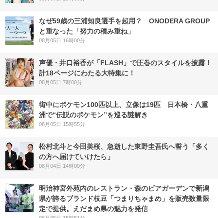
なぜ59歳の三浦知良選手を起用？ ONODERA GROUP
と重なった「努力の積み重ね」
08月05日 16時00分
声優・井口裕香が「FLASH」で圧巻のスタイルを披露！
計18ページにわたる大特集に！
08月05日 7時00分
街中にポケモン100匹以上、立像は19匹 日本橋・八重
洲で“伝説のポケモン”を巡る謎解き
08月05日 15時55分
松村北斗と今田美桜、急逝した東野圭吾氏へ誓う「多く
の方へ届けていけたら」
08月04日 14時00分
明治神宮外苑内のレストラン・森のビアガーデンで新潟
県が誇るブランド枝豆「つまりちゃまめ」を販売数量限
定で提供。えだまめ県の魅力を発信