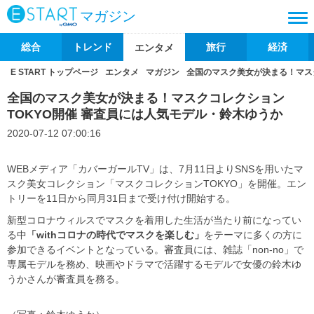
マガジン
総合
トレンド
旅行
経済
エンタメ
E START トップページ
エンタメ
マガジン
全国のマスク美女が決まる！マス
全国のマスク美女が決まる！マスクコレクション
TOKYO開催 審査員には人気モデル・鈴木ゆうか
2020-07-12 07:00:16
WEBメディア「カバーガールTV」は、7月11日よりSNSを用いたマ
スク美女コレクション「マスクコレクションTOKYO」を開催。エン
トリーを11日から同月31日まで受け付け開始する。
新型コロナウィルスでマスクを着用した生活が当たり前になってい
る中
「withコロナの時代でマスクを楽しむ」
をテーマに多くの方に
参加できるイベントとなっている。審査員には、雑誌「non-no」で
専属モデルを務め、映画やドラマで活躍するモデルで女優の鈴木ゆ
うかさんが審査員を務る。