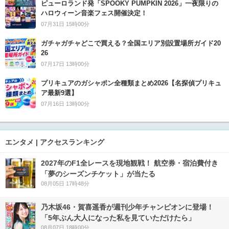
ピューロランド発「SPOOKY PUMPKIN 2026」一夜限りの
ハロウィーン音楽フェス開催決定！
07月31日 15時00分
ガチャガチャどこで買える？全国エリア別設置場所ガイド20
26
07月17日 13時00分
プリキュアのガシャポン全種類まとめ2026【名探偵プリキュ
ア最新9選】
07月16日 13時00分
エンタメ | アクセスランキング
2027年のF1全レースを現地観戦！ 航空券・宿泊費付き
「夢のシーズンチケット」が当たる
08月05日 17時48分
乃木坂46・賀喜遥香が週刊少年チャンピオンに登場！
「5年ぶん大人になった私を見ていただけたら」
08月07日 18時00分