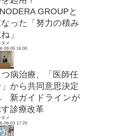
NODERA GROUPと
重なった「努力の積み
重ね」
ンタメ
6-08-05 16:00
うつ病治療、「医師任
せ」から共同意思決定
へ 新ガイドラインが
示す診療改革
ンタメ
6-08-03 17:25