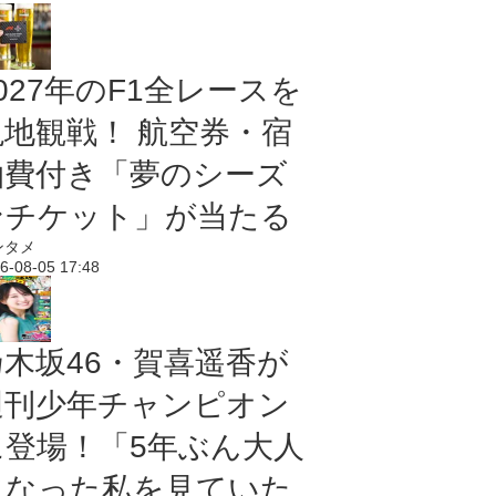
027年のF1全レースを
現地観戦！ 航空券・宿
泊費付き「夢のシーズ
ンチケット」が当たる
ンタメ
6-08-05 17:48
乃木坂46・賀喜遥香が
週刊少年チャンピオン
に登場！「5年ぶん大人
になった私を見ていた