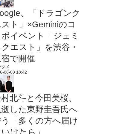
oogle、「ドラゴンク
スト」×Geminiのコ
ラボイベント「ジェミ
ニクエスト」を渋谷・
原宿で開催
ンタメ
6-08-03 18:42
松村北斗と今田美桜、
急逝した東野圭吾氏へ
誓う「多くの方へ届け
ていけたら」