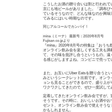
こうしたお酒の贈り合いは割と行われて
京にも地ビールがありました。「調布び
ているそうなので、どんな味なのか興味
てみるにはいい時期なのです。
同じアルコールでカンパイ！
mina（ミーナ） 最新号：2020年8月号
Fujisan.co.jpより
『mina』2020年8月号の特集は「お
オンライン飲み会を楽しくする工夫も満
て、その味を批評し合うというもの。遠
る感じがしますよね。コンビニで売って
また、お互いにUber Eatsを贈り合
みというシークレット出前です。オンラ
ョンも見ることができるので、盛り上が
ワクワクしてきたので、ぜひ一度試して
定着してきたオンライン飲み会ですが、
そうです。その時に、おいしいお酒やお
ゼント、オンライン飲み会で使えそうな
かもしれません。