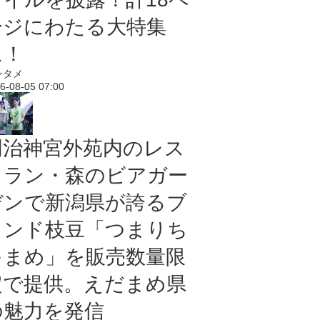
ージにわたる大特集
に！
ンタメ
6-08-05 07:00
明治神宮外苑内のレス
トラン・森のビアガー
デンで新潟県が誇るブ
ランド枝豆「つまりち
ゃまめ」を販売数量限
定で提供。えだまめ県
の魅力を発信