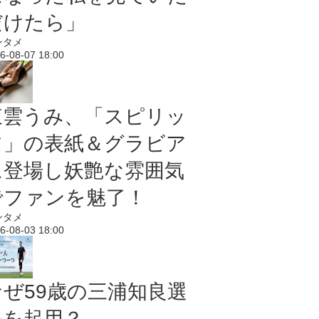
だけたら」
ンタメ
6-08-07 18:00
東雲うみ、「スピリッ
ツ」の表紙＆グラビア
に登場し妖艶な雰囲気
でファンを魅了！
ンタメ
6-08-03 18:00
なぜ59歳の三浦知良選
手を起用？