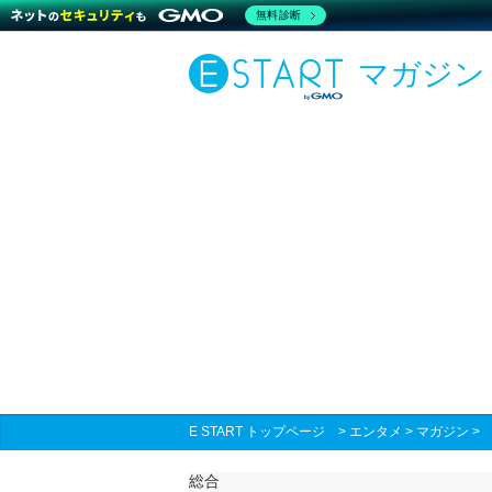
無料診断
マガジン
E START トップページ
>
エンタメ
>
マガジン
総合