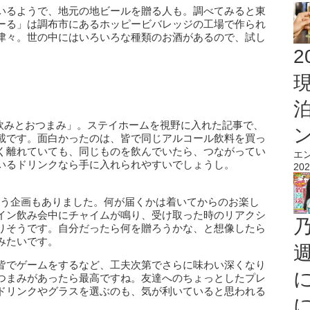
いるようで、地元の地ビールを贈る人も。調べてみると東
ーる」は調布市にあるホッピービバレッジの工場で作られ
津々。世の中にはいろいろな種類のお酒があるので、試し
2
うち飲みとおつまみ」。ステイホームを視野に入れた記事で、
載です。面白かったのは、皆で同じアルコール飲料を買っ
く離れていても、同じものを飲んでいたら、つながってい
エ
いるドリンクなら手に入れられやすいでしょうし。
202
うという企画もありました。何が届くかは着いてからのお楽し
イン飲み会中にチャイムが鳴り、受け取った時のリアクシ
りそうです。自分だったら何を贈ろうかな、と想像したら
みたいです。
皆でゲームをするなど、工夫次第でさらに味わい深くなり
つまみがあったら最高ですね。友達へのちょっとしたプレ
ドリンクやグラスを選ぶのも、気が利いていると思われる