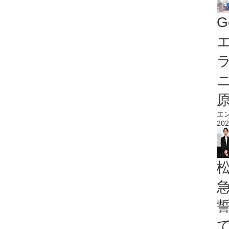
G
エ
エ
202