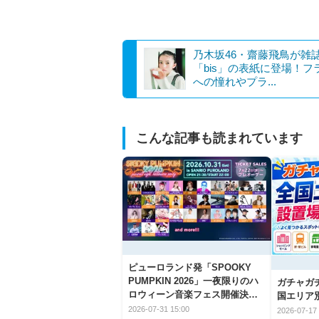
乃木坂46・齋藤飛鳥が雑
「bis」の表紙に登場！フ
への憧れやプラ...
こんな記事も読まれています
ピューロランド発「SPOOKY
PUMPKIN 2026」一夜限りのハ
ガチャガ
ロウィーン音楽フェス開催決
国エリア別
定！
2026-07-31 15:00
2026-07-17 