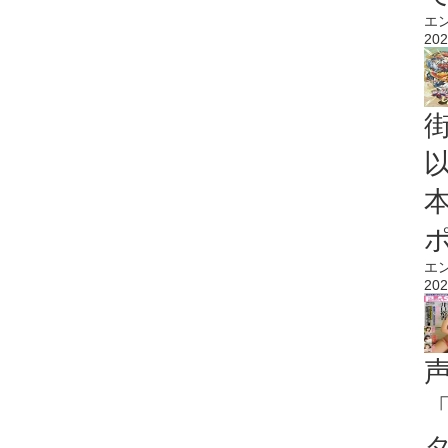
エ
202
エ
202