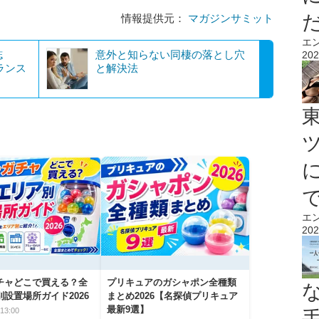
情報提供元：
マガジンサミット
エ
誌
意外と知らない同棲の落とし穴
202
ランス
と解決法
エ
202
チャどこで買える？全
プリキュアのガシャポン全種類
設置場所ガイド2026
まとめ2026【名探偵プリキュア
最新9選】
13:00