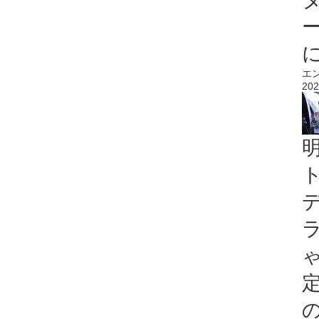
エ
202