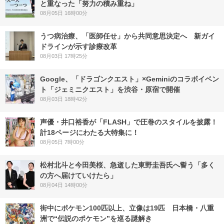
と重なった「努力の積み重ね」
08月05日 16時00分
うつ病治療、「医師任せ」から共同意思決定へ 新ガイ
ドラインが示す診療改革
08月03日 17時25分
Google、「ドラゴンクエスト」×Geminiのコラボイベン
ト「ジェミニクエスト」を渋谷・原宿で開催
08月03日 18時42分
声優・井口裕香が「FLASH」で圧巻のスタイルを披露！
計18ページにわたる大特集に！
08月05日 7時00分
松村北斗と今田美桜、急逝した東野圭吾氏へ誓う「多く
の方へ届けていけたら」
08月04日 14時00分
街中にポケモン100匹以上、立像は19匹 日本橋・八重
洲で“伝説のポケモン”を巡る謎解き