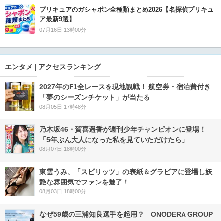
プリキュアのガシャポン全種類まとめ2026【名探偵プリキュ
ア最新9選】
07月16日 13時00分
エンタメ | アクセスランキング
2027年のF1全レースを現地観戦！ 航空券・宿泊費付き
「夢のシーズンチケット」が当たる
08月05日 17時48分
乃木坂46・賀喜遥香が週刊少年チャンピオンに登場！
「5年ぶん大人になった私を見ていただけたら」
08月07日 18時00分
東雲うみ、「スピリッツ」の表紙＆グラビアに登場し妖
艶な雰囲気でファンを魅了！
08月03日 18時00分
なぜ59歳の三浦知良選手を起用？ ONODERA GROUP