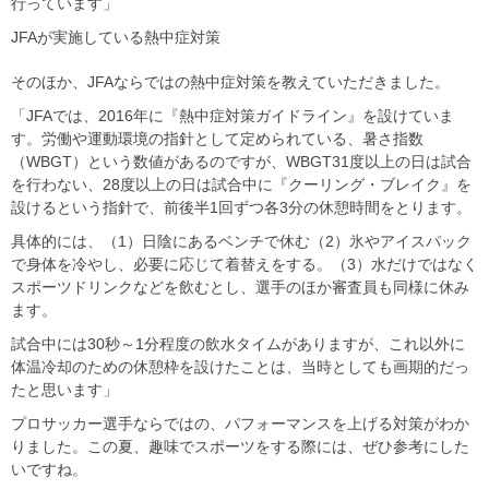
行っています」
JFAが実施している熱中症対策
そのほか、JFAならではの熱中症対策を教えていただきました。
「JFAでは、2016年に『熱中症対策ガイドライン』を設けていま
す。労働や運動環境の指針として定められている、暑さ指数
（WBGT）という数値があるのですが、WBGT31度以上の日は試合
を行わない、28度以上の日は試合中に『クーリング・ブレイク』を
設けるという指針で、前後半1回ずつ各3分の休憩時間をとります。
具体的には、（1）日陰にあるベンチで休む（2）氷やアイスパック
で身体を冷やし、必要に応じて着替えをする。（3）水だけではなく
スポーツドリンクなどを飲むとし、選手のほか審査員も同様に休み
ます。
試合中には30秒～1分程度の飲水タイムがありますが、これ以外に
体温冷却のための休憩枠を設けたことは、当時としても画期的だっ
たと思います」
プロサッカー選手ならではの、パフォーマンスを上げる対策がわか
りました。この夏、趣味でスポーツをする際には、ぜひ参考にした
いですね。