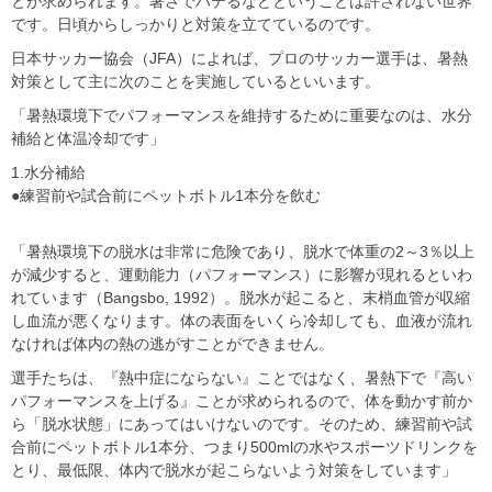
とが求められます。暑さでバテるなどということは許されない世界
です。日頃からしっかりと対策を立てているのです。
日本サッカー協会（JFA）によれば、プロのサッカー選手は、暑熱
対策として主に次のことを実施しているといいます。
「暑熱環境下でパフォーマンスを維持するために重要なのは、水分
補給と体温冷却です」
1.水分補給
●練習前や試合前にペットボトル1本分を飲む
「暑熱環境下の脱水は非常に危険であり、脱水で体重の2～3％以上
が減少すると、運動能力（パフォーマンス）に影響が現れるといわ
れています（Bangsbo, 1992）。脱水が起こると、末梢血管が収縮
し血流が悪くなります。体の表面をいくら冷却しても、血液が流れ
なければ体内の熱の逃がすことができません。
選手たちは、『熱中症にならない』ことではなく、暑熱下で『高い
パフォーマンスを上げる』ことが求められるので、体を動かす前か
ら「脱水状態」にあってはいけないのです。そのため、練習前や試
合前にペットボトル1本分、つまり500mlの水やスポーツドリンクを
とり、最低限、体内で脱水が起こらないよう対策をしています」