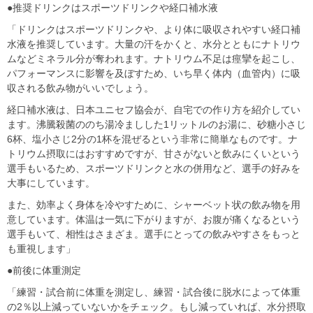
●推奨ドリンクはスポーツドリンクや経口補水液
「ドリンクはスポーツドリンクや、より体に吸収されやすい経口補
水液を推奨しています。大量の汗をかくと、水分とともにナトリウ
ムなどミネラル分が奪われます。ナトリウム不足は痙攣を起こし、
パフォーマンスに影響を及ぼすため、いち早く体内（血管内）に吸
収される飲み物がいいでしょう。
経口補水液は、日本ユニセフ協会が、自宅での作り方を紹介してい
ます。沸騰殺菌ののち湯冷ましした1リットルのお湯に、砂糖小さじ
6杯、塩小さじ2分の1杯を混ぜるという非常に簡単なものです。ナ
トリウム摂取にはおすすめですが、甘さがないと飲みにくいという
選手もいるため、スポーツドリンクと水の併用など、選手の好みを
大事にしています。
また、効率よく身体を冷やすために、シャーベット状の飲み物を用
意しています。体温は一気に下がりますが、お腹が痛くなるという
選手もいて、相性はさまざま。選手にとっての飲みやすさをもっと
も重視します」
●前後に体重測定
「練習・試合前に体重を測定し、練習・試合後に脱水によって体重
の2％以上減っていないかをチェック。もし減っていれば、水分摂取