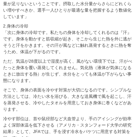
量が足りないということです。摂取した水分量からさらにどれくら
い増やすべきか、選手一人ひとりが最適な量を把握するよう数値化
しています」
2.身体の冷却
「次に身体の冷却です。私たちの身体を冷却してくれるのは『汗』
です。身体を動かすと筋収縮が起き、そこから生じた熱を外に逃が
そうと汗をかきます。その汗が風などに触れ蒸発するときに熱を奪
うため、体温が下がるのです。
ただ、気温が28度以上で湿度が高く、風がない環境下では、汗がべ
たっと身体を覆い蒸発してくれません。気化熱（液体が気体になる
ときに放出する熱）が生じず、水分をとっても体温が下がらない事
態になります。
そこで、身体の表面を冷やす対策が大切になるのです。シンプルな
方法としては、冷たい水を浴びる、大きな送風機で風を起こし、汗
を蒸発させる、冷やしたタオルを用意しておき身体に巻くなどがあ
ります。
冷やす部位は、首や鼠径部など大血管より、手のアイシングが効率
よく深部体温を低下させる（アメリカ・スタンフォード大学の研究
結果）として、JFAでは、手を浸す冷水をバケツに用意する対策を