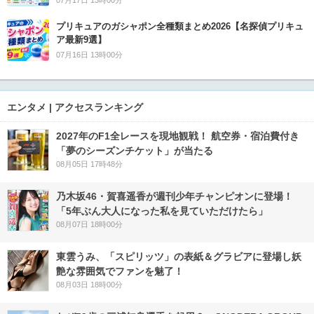
07月17日 13時00分
プリキュアのガシャポン全種類まとめ2026【名探偵プリキュ
ア最新9選】
07月16日 13時00分
エンタメ | アクセスランキング
2027年のF1全レースを現地観戦！ 航空券・宿泊費付き
「夢のシーズンチケット」が当たる
08月05日 17時48分
乃木坂46・賀喜遥香が週刊少年チャンピオンに登場！
「5年ぶん大人になった私を見ていただけたら」
08月07日 18時00分
東雲うみ、「スピリッツ」の表紙＆グラビアに登場し妖
艶な雰囲気でファンを魅了！
08月03日 18時00分