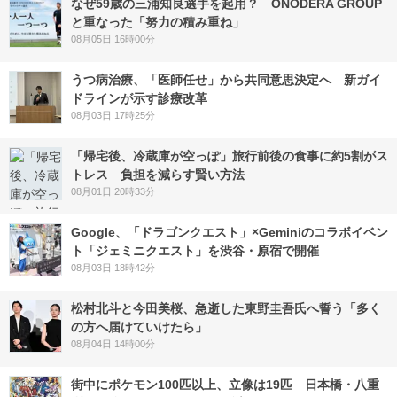
なぜ59歳の三浦知良選手を起用？ ONODERA GROUP
と重なった「努力の積み重ね」
08月05日 16時00分
うつ病治療、「医師任せ」から共同意思決定へ 新ガイ
ドラインが示す診療改革
08月03日 17時25分
「帰宅後、冷蔵庫が空っぽ」旅行前後の食事に約5割がス
トレス 負担を減らす賢い方法
08月01日 20時33分
Google、「ドラゴンクエスト」×Geminiのコラボイベン
ト「ジェミニクエスト」を渋谷・原宿で開催
08月03日 18時42分
松村北斗と今田美桜、急逝した東野圭吾氏へ誓う「多く
の方へ届けていけたら」
08月04日 14時00分
街中にポケモン100匹以上、立像は19匹 日本橋・八重