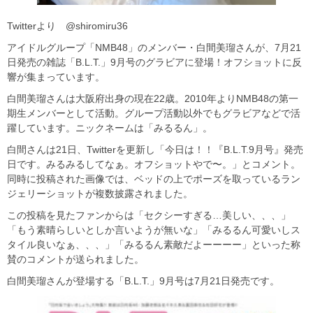
Twitterより @shiromiru36
アイドルグループ「NMB48」のメンバー・白間美瑠さんが、7月21
日発売の雑誌「B.L.T.」9月号のグラビアに登場！オフショットに反
響が集まっています。
白間美瑠さんは大阪府出身の現在22歳。2010年よりNMB48の第一
期生メンバーとして活動。グループ活動以外でもグラビアなどで活
躍しています。ニックネームは「みるるん」。
白間さんは21日、Twitterを更新し「今日は！！『B.L.T.9月号』発売
日です。みるみるしてなぁ。オフショットやで〜。」とコメント。
同時に投稿された画像では、ベッドの上でポーズを取っているラン
ジェリーショットが複数披露されました。
この投稿を見たファンからは「セクシーすぎる…美しい、、、」
「もう素晴らしいとしか言いようが無いな」「みるるん可愛いしス
タイル良いなぁ、、、」「みるるん素敵だよーーーー」といった称
賛のコメントが送られました。
白間美瑠さんが登場する「B.L.T.」9月号は7月21日発売です。