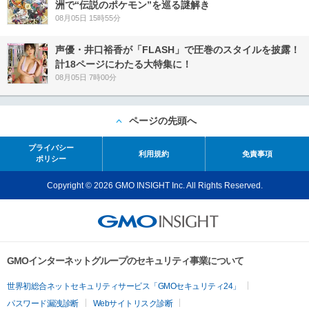
洲で“伝説のポケモン”を巡る謎解き
08月05日 15時55分
声優・井口裕香が「FLASH」で圧巻のスタイルを披露！
計18ページにわたる大特集に！
08月05日 7時00分
ページの先頭へ
プライバシー
利用規約
免責事項
ポリシー
Copyright © 2026 GMO INSIGHT Inc. All Rights Reserved.
GMOインターネットグループのセキュリティ事業について
世界初総合ネットセキュリティサービス「GMOセキュリティ24」
パスワード漏洩診断
Webサイトリスク診断