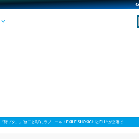
>
『野ブタ。』“修二と彰”にラブコール！EXILE SHOKICHIとELLYが空港で…