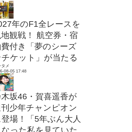
027年のF1全レースを
現地観戦！ 航空券・宿
泊費付き「夢のシーズ
ンチケット」が当たる
ンタメ
6-08-05 17:48
乃木坂46・賀喜遥香が
週刊少年チャンピオン
に登場！「5年ぶん大人
になった私を見ていた