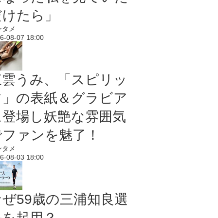
だけたら」
ンタメ
6-08-07 18:00
東雲うみ、「スピリッ
ツ」の表紙＆グラビア
に登場し妖艶な雰囲気
でファンを魅了！
ンタメ
6-08-03 18:00
なぜ59歳の三浦知良選
手を起用？