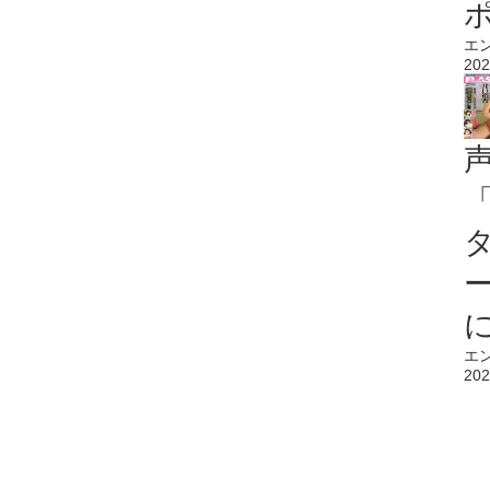
エ
202
エ
202