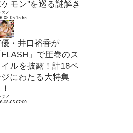
ポケモン”を巡る謎解き
ンタメ
6-08-05 15:55
声優・井口裕香が
「FLASH」で圧巻のス
タイルを披露！計18ペ
ージにわたる大特集
に！
ンタメ
6-08-05 07:00