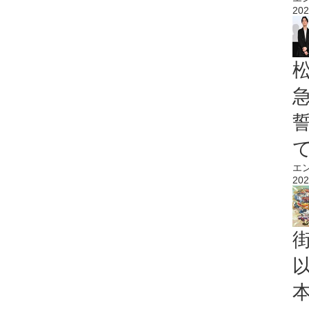
202
エ
202