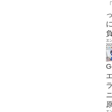
エ
202
G
エ
エ