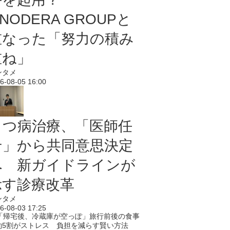
NODERA GROUPと
重なった「努力の積み
重ね」
ンタメ
6-08-05 16:00
うつ病治療、「医師任
せ」から共同意思決定
へ 新ガイドラインが
示す診療改革
ンタメ
6-08-03 17:25