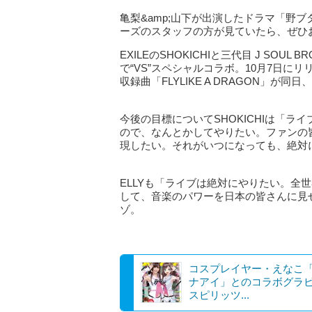
亀梨&amp;山下が出演したドラマ「野
ーズのスタッフの方が見ていたら、ぜひ
EXILEのSHOKICHIと三代目 J SOUL BR
で“VS”スペシャルコラボ。10月7日にリ
収録曲「FLYLIKE A DRAGON」が同
今後の目標についてSHOKICHIは「
ので、なんとかしてやりたい。ファンの
現したい。それがいつになっても、絶対
ELLYも「ライブは絶対にやりたい。全
して、音楽のパワーを日本の皆さんに見
ゾ。
コスプレイヤー・えなこ
ナアイ」とのコラボグラ
スピリッツ...