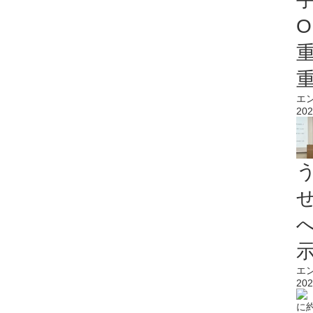
O
エ
202
エ
202