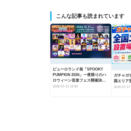
こんな記事も読まれています
ピューロランド発「SPOOKY
PUMPKIN 2026」一夜限りのハ
ガチャガ
ロウィーン音楽フェス開催決
国エリア別
定！
2026-07-31 15:00
2026-07-17 