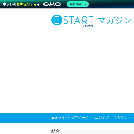
無料診断
マガジン
E START トップページ
>
エンタメ
>
マガジン
総合