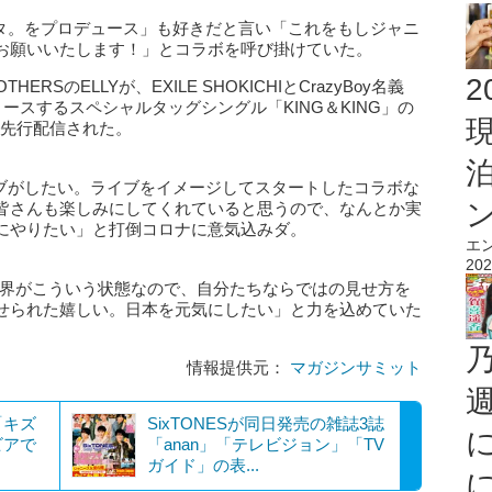
ブタ。をプロデュース」も好きだと言い「これをもしジャニ
お願いいたします！」とコラボを呼び掛けていた。
2
OTHERSのELLYが、EXILE SHOKICHIとCrazyBoy名義
リースするスペシャルタッグシングル「KING＆KING」の
日、先行配信された。
ライブがしたい。ライブをイメージしてスタートしたコラボな
皆さんも楽しみにしてくれていると思うので、なんとか実
にやりたい」と打倒コロナに意気込みダ。
エ
202
世界がこういう状態なので、自分たちならではの見せ方を
せられた嬉しい。日本を元気にしたい」と力を込めていた
情報提供元：
マガジンサミット
「キズ
SixTONESが同日発売の雑誌3誌
ビアで
「anan」「テレビジョン」「TV
ガイド」の表...