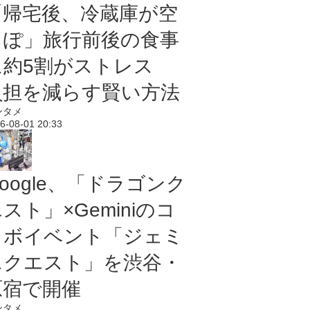
「帰宅後、冷蔵庫が空
っぽ」旅行前後の食事
に約5割がストレス
負担を減らす賢い方法
ンタメ
6-08-01 20:33
oogle、「ドラゴンク
スト」×Geminiのコ
ラボイベント「ジェミ
ニクエスト」を渋谷・
原宿で開催
ンタメ