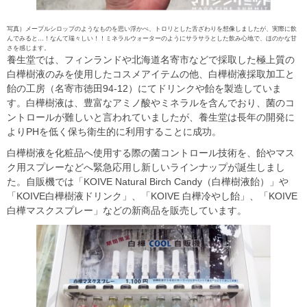
写真）メープルシロップのようなものを思い浮かべ、トロリとした舌ざわりを想像しましたが、実際に飲
んでみると…！なんて瑞々しい！！ミネラルウォーターのようにサラサラとした飲み心地で、ほのかな甘
さを感じます。
養生堂では、フィンランドや北海道名寄市などで採取した極上質の
白樺樹液のみを使用したコスメアイテムの他、白樺樹液採取加工と
飴の工房（名寄市徳田94-12）にてドリンクや飴を製造していま
す。白樺樹液は、豊富なアミノ酸やミネラルを含んでおり、菌のコ
ントロールが難しいと言われていましたが、養生堂は長年の開発に
よりPHを低く保ち衛生的に利用することに成功。
白樺樹液を化粧品へ使用する際の菌コントロール技術を、飴やマス
ク用スプレーなどへ緊急応用し新しいラインナップが誕生しまし
た。自販機では「KOIVE Natural Birch Candy（白樺樹液飴）」や
「KOIVE白樺樹液ドリンク」、「KOIVE 白樺冷やし飴」、「KOIVE
白樺マスクスプレー」などの新商品を販売しています。