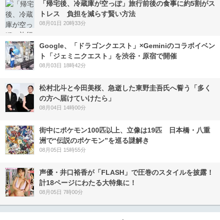
「帰宅後、冷蔵庫が空っぽ」旅行前後の食事に約5割がス
トレス 負担を減らす賢い方法
08月01日 20時33分
Google、「ドラゴンクエスト」×Geminiのコラボイベン
ト「ジェミニクエスト」を渋谷・原宿で開催
08月03日 18時42分
松村北斗と今田美桜、急逝した東野圭吾氏へ誓う「多く
の方へ届けていけたら」
08月04日 14時00分
街中にポケモン100匹以上、立像は19匹 日本橋・八重
洲で“伝説のポケモン”を巡る謎解き
08月05日 15時55分
声優・井口裕香が「FLASH」で圧巻のスタイルを披露！
計18ページにわたる大特集に！
08月05日 7時00分