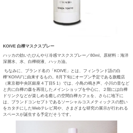
KOIVE
白樺マスクスプレー
ハッカの効いたひんやり冷感マスクスプレー／80ml。原材料：海洋
深層水、水、白樺樹液、ハッカ油。
ちなみに、ブランド名の「KOIVE」とは、フィンランド語の白
樺“KOIVU”に由来するもの。8月下旬にオープン予定である旗艦店
（東京都中央区銀座４丁目5 1）では、小鳥の鳴き声、小川の音など
と共に白樺の森を再現したメインショップを中心に、２階には白樺
ドリンクなどが楽しめる癒しの空間白樺カフェを、さらに地下に
は、ブランドコンセプトであるソーシャルコスメティックスの想い
をカタチにしたWebテレビ局や、さまざまな研究の展示が行われる
スペースが誕生する予定だそうです。