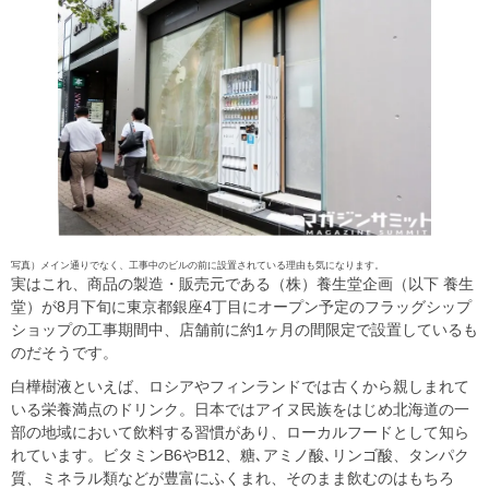
写真）メイン通りでなく、工事中のビルの前に設置されている理由も気になります。
実はこれ、商品の製造・販売元である（株）養生堂企画（以下 養生
堂）が8月下旬に東京都銀座4丁目にオープン予定のフラッグシップ
ショップの工事期間中、店舗前に約1ヶ月の間限定で設置しているも
のだそうです。
白樺樹液といえば、ロシアやフィンランドでは古くから親しまれて
いる栄養満点のドリンク。日本ではアイヌ民族をはじめ北海道の一
部の地域において飲料する習慣があり、ローカルフードとして知ら
れています。ビタミンB6やB12、糖､アミノ酸､リンゴ酸、タンパク
質、ミネラル類などが豊富にふくまれ、そのまま飲むのはもちろ