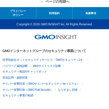
ページの先頭へ
プライバシー
利用規約
免責事項
ポリシー
Copyright © 2026 GMO INSIGHT Inc. All Rights Reserved.
GMOインターネットグループのセキュリティ事業について
世界初総合ネットセキュリティサービス「GMOセキュリティ24」
パスワード漏洩診断
Webサイトリスク診断
セキュリティ相談AIチャットボット
実在証明・盗聴対策
サイバー攻撃対策（GMOサイバーセキュリティ byイエラエ）
サイバー攻撃対策（GMO Flatt Security）
なりすまし対策
セキュリティ事業の軌跡