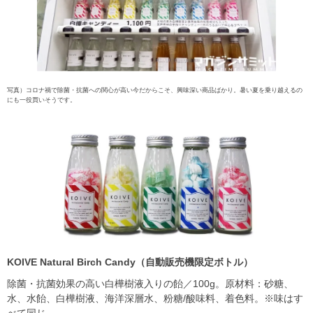
写真）コロナ禍で除菌・抗菌への関心が高い今だからこそ、興味深い商品ばかり。暑い夏を乗り越えるの
にも一役買いそうです。
KOIVE Natural Birch Candy
（自動販売機限定ボトル）
除菌・抗菌効果の高い白樺樹液入りの飴／100g。原材料：砂糖、
水、水飴、白樺樹液、海洋深層水、粉糖/酸味料、着色料。※味はす