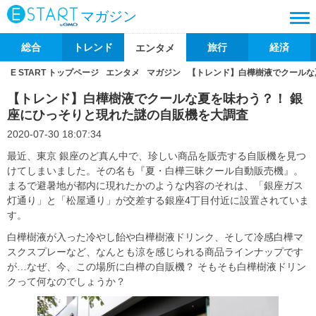
マガジン
総合
トレンド
旅行
経済
エンタメ
E START トップページ
エンタメ
マガジン
【トレンド】白樺樹液でクールな
【トレンド】白樺樹液でクールな夏を味わう？！ 銀
座にひっそりと現れた謎の自販機を大調査
2020-07-30 18:07:34
最近、東京 銀座のど真ん中で、珍しい商品を販売する自販機を見つ
けてしまいました。その名も『夏・白樺三昧クール自動販売機』。
まるで避暑地が都内に現れたかのような内容のそれは、「銀座ガス
灯通り」と「松屋通り」が交差する銀座4丁目付近に設置されていま
す。
白樺樹液が入った冷やし飴や白樺樹液ドリンク、そして冷感白樺マ
スクスプレーなど、なんとも涼を感じられる商品ラインナップです
が…なぜ、今、この場所に白樺の自販機？ そもそも白樺樹液ドリン
クって何なのでしょうか？