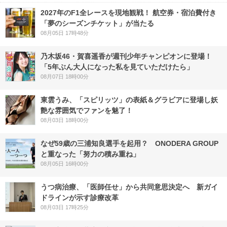
2027年のF1全レースを現地観戦！ 航空券・宿泊費付き
「夢のシーズンチケット」が当たる
08月05日 17時48分
乃木坂46・賀喜遥香が週刊少年チャンピオンに登場！
「5年ぶん大人になった私を見ていただけたら」
08月07日 18時00分
東雲うみ、「スピリッツ」の表紙＆グラビアに登場し妖
艶な雰囲気でファンを魅了！
08月03日 18時00分
なぜ59歳の三浦知良選手を起用？ ONODERA GROUP
と重なった「努力の積み重ね」
08月05日 16時00分
うつ病治療、「医師任せ」から共同意思決定へ 新ガイ
ドラインが示す診療改革
08月03日 17時25分