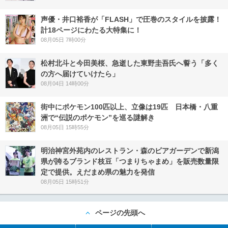
声優・井口裕香が「FLASH」で圧巻のスタイルを披露！
計18ページにわたる大特集に！
08月05日 7時00分
松村北斗と今田美桜、急逝した東野圭吾氏へ誓う「多く
の方へ届けていけたら」
08月04日 14時00分
街中にポケモン100匹以上、立像は19匹 日本橋・八重
洲で“伝説のポケモン”を巡る謎解き
08月05日 15時55分
明治神宮外苑内のレストラン・森のビアガーデンで新潟
県が誇るブランド枝豆「つまりちゃまめ」を販売数量限
定で提供。えだまめ県の魅力を発信
08月05日 15時51分
ページの先頭へ