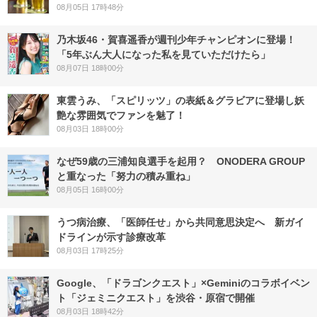
08月05日 17時48分
乃木坂46・賀喜遥香が週刊少年チャンピオンに登場！
「5年ぶん大人になった私を見ていただけたら」
08月07日 18時00分
東雲うみ、「スピリッツ」の表紙＆グラビアに登場し妖
艶な雰囲気でファンを魅了！
08月03日 18時00分
なぜ59歳の三浦知良選手を起用？ ONODERA GROUP
と重なった「努力の積み重ね」
08月05日 16時00分
うつ病治療、「医師任せ」から共同意思決定へ 新ガイ
ドラインが示す診療改革
08月03日 17時25分
Google、「ドラゴンクエスト」×Geminiのコラボイベン
ト「ジェミニクエスト」を渋谷・原宿で開催
08月03日 18時42分