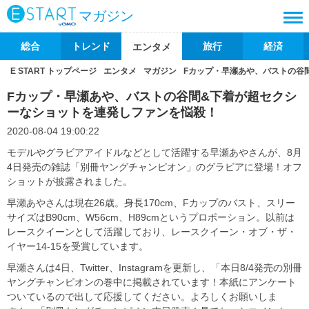
マガジン
総合
トレンド
旅行
経済
エンタメ
E START トップページ
エンタメ
マガジン
Fカップ・早瀬あや、バストの谷
Fカップ・早瀬あや、バストの谷間&下着が超セクシ
ーなショットを連発しファンを悩殺！
2020-08-04 19:00:22
モデルやグラビアアイドルなどとして活躍する早瀬あやさんが、8月
4日発売の雑誌「別冊ヤングチャンピオン」のグラビアに登場！オフ
ショットが披露されました。
早瀬あやさんは現在26歳。身長170cm、Fカップのバスト、スリー
サイズはB90cm、W56cm、H89cmというプロポーション。以前は
レースクイーンとして活躍しており、レースクイーン・オブ・ザ・
イヤー14-15を受賞しています。
早瀬さんは4日、Twitter、Instagramを更新し、「本日8/4発売の別冊
ヤングチャンピオンの巻中に掲載されています！本紙にアンケート
ついているので出して応援してください。よろしくお願いしま