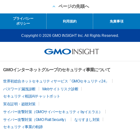
ページの先頭へ
プライバシー
利用規約
免責事項
ポリシー
Copyright © 2026 GMO INSIGHT Inc. All Rights Reserved.
GMOインターネットグループのセキュリティ事業について
世界初総合ネットセキュリティサービス「GMOセキュリティ24」
パスワード漏洩診断
Webサイトリスク診断
セキュリティ相談AIチャットボット
実在証明・盗聴対策
サイバー攻撃対策（GMOサイバーセキュリティ byイエラエ）
サイバー攻撃対策（GMO Flatt Security）
なりすまし対策
セキュリティ事業の軌跡