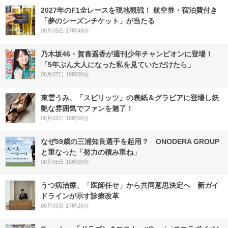
2027年のF1全レースを現地観戦！ 航空券・宿泊費付き
「夢のシーズンチケット」が当たる
08月05日 17時48分
乃木坂46・賀喜遥香が週刊少年チャンピオンに登場！
「5年ぶん大人になった私を見ていただけたら」
08月07日 18時00分
東雲うみ、「スピリッツ」の表紙＆グラビアに登場し妖
艶な雰囲気でファンを魅了！
08月03日 18時00分
なぜ59歳の三浦知良選手を起用？ ONODERA GROUP
と重なった「努力の積み重ね」
08月05日 16時00分
うつ病治療、「医師任せ」から共同意思決定へ 新ガイ
ドラインが示す診療改革
08月03日 17時25分