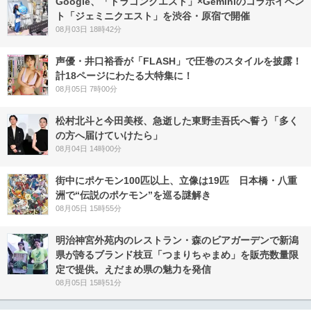
Google、「ドラゴンクエスト」×Geminiのコラボイベン
ト「ジェミニクエスト」を渋谷・原宿で開催
08月03日 18時42分
声優・井口裕香が「FLASH」で圧巻のスタイルを披露！
計18ページにわたる大特集に！
08月05日 7時00分
松村北斗と今田美桜、急逝した東野圭吾氏へ誓う「多く
の方へ届けていけたら」
08月04日 14時00分
街中にポケモン100匹以上、立像は19匹 日本橋・八重
洲で“伝説のポケモン”を巡る謎解き
08月05日 15時55分
明治神宮外苑内のレストラン・森のビアガーデンで新潟
県が誇るブランド枝豆「つまりちゃまめ」を販売数量限
定で提供。えだまめ県の魅力を発信
08月05日 15時51分