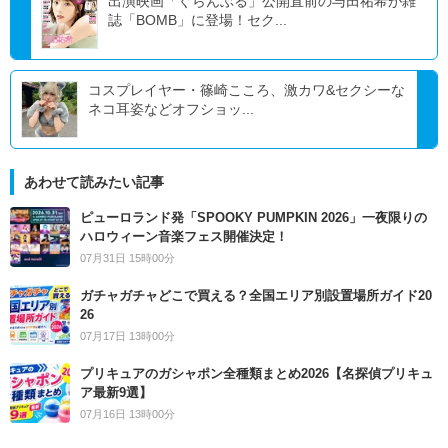
出演映画「ぐらんぶる」公開直前の与田祐希が雑
誌「BOMB」に登場！セク...
コスプレイヤー・篠崎こころ、激カワ&セクシーな
ネコ耳姿などオフショッ...
あわせて読みたい記事
ピューロランド発「SPOOKY PUMPKIN 2026」一夜限りの
ハロウィーン音楽フェス開催決定！
07月31日 15時00分
ガチャガチャどこで買える？全国エリア別設置場所ガイド20
26
07月17日 13時00分
プリキュアのガシャポン全種類まとめ2026【名探偵プリキュ
ア最新9選】
07月16日 13時00分