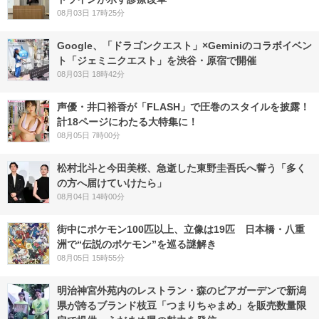
08月03日 17時25分
Google、「ドラゴンクエスト」×Geminiのコラボイベン
ト「ジェミニクエスト」を渋谷・原宿で開催
08月03日 18時42分
声優・井口裕香が「FLASH」で圧巻のスタイルを披露！
計18ページにわたる大特集に！
08月05日 7時00分
松村北斗と今田美桜、急逝した東野圭吾氏へ誓う「多く
の方へ届けていけたら」
08月04日 14時00分
街中にポケモン100匹以上、立像は19匹 日本橋・八重
洲で“伝説のポケモン”を巡る謎解き
08月05日 15時55分
明治神宮外苑内のレストラン・森のビアガーデンで新潟
県が誇るブランド枝豆「つまりちゃまめ」を販売数量限