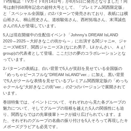
TV情報誌「TVガイド8月14日号」が8月5日に発売となりました！同
号は創刊58周年記念の超特大号として、「プレミアム関西限定版」
と「スペシャル全国版」の2パターンで発売されており、表紙には横
山裕さん、桐山照史さん、道枝駿佑さん、西村拓哉さん、末澤誠也
さんの5人が登場しています。
5人は現在開催中の生配信イベント「Johnny’s DREAM IsLAND
2020→2025～大好きなこの街から～」に出演する関ジャニ∞、ジャ
ニーズWEST、関西ジャニーズJr.(なにわ男子、Lil かんさい、Ａぇ!
group)の代表者として登場。ここだけの夢のコラボレーションとな
っています。
2パターンの表紙は、白い背景で5人が笑顔を見せている全国版の
「めっちゃピースフルな“DREAM IsLAND”ver.」に加え、黒い背景
で5人がクールな表情を見せているプレミアム関西限定版の「めっち
ゃクールな“大好きなこの街”ver.」の2つのバージョンで展開されて
います。
巻頭特集では、イベントについて、それぞれから見た各グループの
魅力について、そしてグループの垣根を越えた5人の関係性にも迫
り、関西ならではの先輩後輩トークが繰り広げられています。ま
た、それぞれのグループの名曲の振り付けを5人そろって再現したキ
メポーズグラビアも必見です。