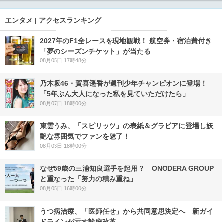
エンタメ | アクセスランキング
2027年のF1全レースを現地観戦！ 航空券・宿泊費付き
「夢のシーズンチケット」が当たる
08月05日 17時48分
乃木坂46・賀喜遥香が週刊少年チャンピオンに登場！
「5年ぶん大人になった私を見ていただけたら」
08月07日 18時00分
東雲うみ、「スピリッツ」の表紙＆グラビアに登場し妖
艶な雰囲気でファンを魅了！
08月03日 18時00分
なぜ59歳の三浦知良選手を起用？ ONODERA GROUP
と重なった「努力の積み重ね」
08月05日 16時00分
うつ病治療、「医師任せ」から共同意思決定へ 新ガイ
ドラインが示す診療改革