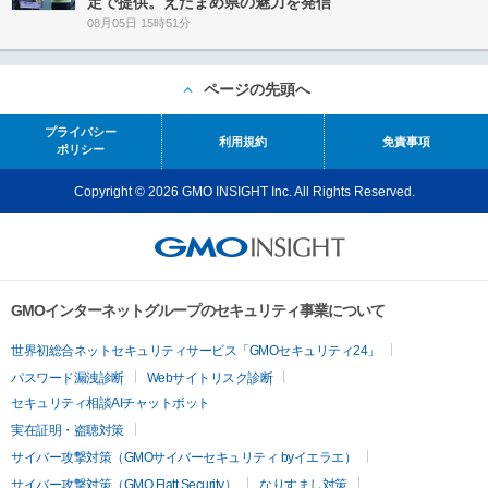
定で提供。えだまめ県の魅力を発信
08月05日 15時51分
ページの先頭へ
プライバシー
利用規約
免責事項
ポリシー
Copyright © 2026 GMO INSIGHT Inc. All Rights Reserved.
GMOインターネットグループのセキュリティ事業について
世界初総合ネットセキュリティサービス「GMOセキュリティ24」
パスワード漏洩診断
Webサイトリスク診断
セキュリティ相談AIチャットボット
実在証明・盗聴対策
サイバー攻撃対策（GMOサイバーセキュリティ byイエラエ）
サイバー攻撃対策（GMO Flatt Security）
なりすまし対策