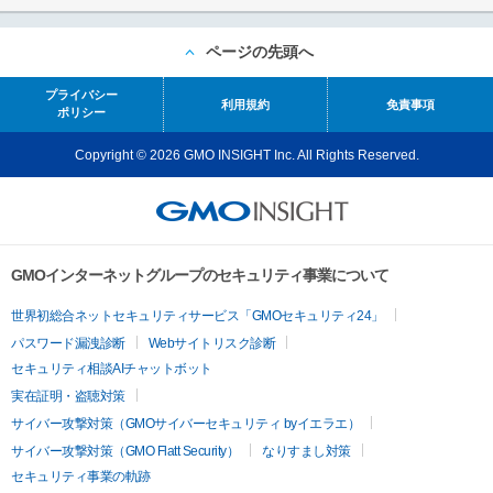
ページの先頭へ
プライバシー
利用規約
免責事項
ポリシー
Copyright © 2026 GMO INSIGHT Inc. All Rights Reserved.
GMOインターネットグループのセキュリティ事業について
世界初総合ネットセキュリティサービス「GMOセキュリティ24」
パスワード漏洩診断
Webサイトリスク診断
セキュリティ相談AIチャットボット
実在証明・盗聴対策
サイバー攻撃対策（GMOサイバーセキュリティ byイエラエ）
サイバー攻撃対策（GMO Flatt Security）
なりすまし対策
セキュリティ事業の軌跡