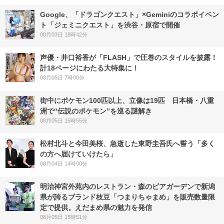
Google、「ドラゴンクエスト」×Geminiのコラボイベン
ト「ジェミニクエスト」を渋谷・原宿で開催
08月03日 18時42分
声優・井口裕香が「FLASH」で圧巻のスタイルを披露！
計18ページにわたる大特集に！
08月05日 7時00分
街中にポケモン100匹以上、立像は19匹 日本橋・八重
洲で“伝説のポケモン”を巡る謎解き
08月05日 15時55分
松村北斗と今田美桜、急逝した東野圭吾氏へ誓う「多く
の方へ届けていけたら」
08月04日 14時00分
明治神宮外苑内のレストラン・森のビアガーデンで新潟
県が誇るブランド枝豆「つまりちゃまめ」を販売数量限
定で提供。えだまめ県の魅力を発信
08月05日 15時51分