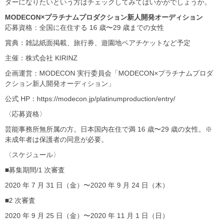
ターになりたいという方はチェックしてみてはいかがでしょうか。
MODECON
×プラチナムプロダクション新人開発オーディション
応募資格：全国に在住する 16 歳〜29 歳までの女性
賞典：雑誌紙面掲載、旅行券、遊園地ペアチケットなど予定
主催：株式会社 KIRINZ
企画運営：MODECON 実行委員会「MODECON×プラチナムプロダ
クション新人開発オーディション」
公式 HP：https://modecon.jp/platinumproduction/entry/
〈応募資格〉
芸能事務所無所属の方。日本国内在住で満 16 歳〜29 歳の女性。※
未成年者は保護者の同意が必要。
〈スケジュール〉
■募集期間/1 次審査
2020 年 7 月 31 日（金）〜2020 年 9 月 24 日（木）
■2 次審査
2020 年 9 月 25 日（金）〜2020 年 11 月 1 日（日）