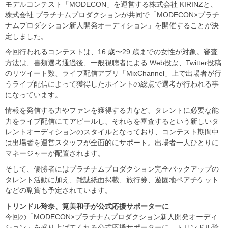
モデルコンテスト「MODECON」を運営する株式会社 KIRINZと、
株式会社 プラチナムプロダクションが共同で「MODECON×プラチ
ナムプロダクション新人開発オーディション」を開催することが決
定しました。
今回行われるコンテストは、16 歳〜29 歳までの女性が対象。審査
方法は、書類選考通過後、一般視聴者による Web投票、Twitter投稿
のリツイート数、ライブ配信アプリ「MixChannel」上で出場者が行
うライブ配信によって獲得したポイントの総点で選考が行われる事
になっています。
情報を発信する力やファンを獲得する力など、タレントに必要な能
力をライブ配信にてアピールし、それらを審査するという新しいタ
レントオーディションのスタイルとなっており、コンテスト期間中
は出場者を運営スタッフが全面的にサポート。出場者一人ひとりに
マネージャーが配置されます。
そして、優勝者にはプラチナムプロダクション完全バックアップの
タレント活動に加え、雑誌紙面掲載、旅行券、遊園地ペアチケット
などの副賞も予定されています。
トリンドル玲奈、筧美和子が公式応援サポーターに
今回の「MODECON×プラチナムプロダクション新人開発オーディ
ション」を盛り上げてくれる公式応援サポーターに、トリンドル玲