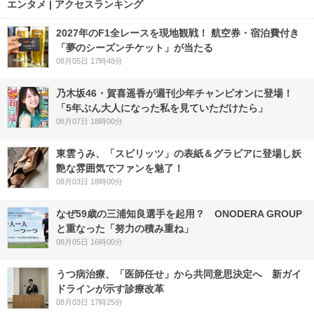
エンタメ | アクセスランキング
2027年のF1全レースを現地観戦！ 航空券・宿泊費付き
「夢のシーズンチケット」が当たる
08月05日 17時48分
乃木坂46・賀喜遥香が週刊少年チャンピオンに登場！
「5年ぶん大人になった私を見ていただけたら」
08月07日 18時00分
東雲うみ、「スピリッツ」の表紙＆グラビアに登場し妖
艶な雰囲気でファンを魅了！
08月03日 18時00分
なぜ59歳の三浦知良選手を起用？ ONODERA GROUP
と重なった「努力の積み重ね」
08月05日 16時00分
うつ病治療、「医師任せ」から共同意思決定へ 新ガイ
ドラインが示す診療改革
08月03日 17時25分