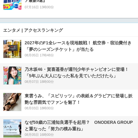
ア最新9選】
07月16日 13時00分
エンタメ | アクセスランキング
2027年のF1全レースを現地観戦！ 航空券・宿泊費付き
「夢のシーズンチケット」が当たる
08月05日 17時48分
乃木坂46・賀喜遥香が週刊少年チャンピオンに登場！
「5年ぶん大人になった私を見ていただけたら」
08月07日 18時00分
東雲うみ、「スピリッツ」の表紙＆グラビアに登場し妖
艶な雰囲気でファンを魅了！
08月03日 18時00分
なぜ59歳の三浦知良選手を起用？ ONODERA GROUP
と重なった「努力の積み重ね」
08月05日 16時00分