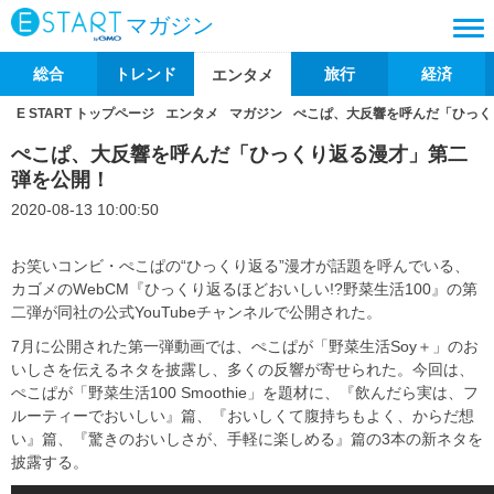
マガジン
総合
トレンド
旅行
経済
エンタメ
E START トップページ
エンタメ
マガジン
ぺこぱ、大反響を呼んだ「ひっく
ぺこぱ、大反響を呼んだ「ひっくり返る漫才」第二
弾を公開！
2020-08-13 10:00:50
お笑いコンビ・ぺこぱの“ひっくり返る”漫才が話題を呼んでいる、
カゴメのWebCM『ひっくり返るほどおいしい!?野菜生活100』の第
二弾が同社の公式YouTubeチャンネルで公開された。
7月に公開された第一弾動画では、ぺこぱが「野菜生活Soy＋」のお
いしさを伝えるネタを披露し、多くの反響が寄せられた。今回は、
ぺこぱが「野菜生活100 Smoothie」を題材に、『飲んだら実は、フ
ルーティーでおいしい』篇、『おいしくて腹持ちもよく、からだ想
い』篇、『驚きのおいしさが、手軽に楽しめる』篇の3本の新ネタを
披露する。