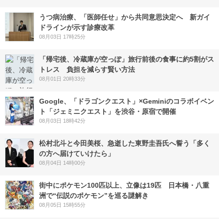
うつ病治療、「医師任せ」から共同意思決定へ 新ガイ
ドラインが示す診療改革
08月03日 17時25分
「帰宅後、冷蔵庫が空っぽ」旅行前後の食事に約5割がス
トレス 負担を減らす賢い方法
08月01日 20時33分
Google、「ドラゴンクエスト」×Geminiのコラボイベン
ト「ジェミニクエスト」を渋谷・原宿で開催
08月03日 18時42分
松村北斗と今田美桜、急逝した東野圭吾氏へ誓う「多く
の方へ届けていけたら」
08月04日 14時00分
街中にポケモン100匹以上、立像は19匹 日本橋・八重
洲で“伝説のポケモン”を巡る謎解き
08月05日 15時55分