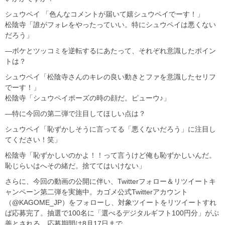
シュウペイ 「色んなコメントが届いて嬉シュウペイでーす！」
松陰寺「誰がフォレをやったっていい。特にシュウペイは悪くない
だろう」
―ボケとツッコミを逆転するにあたって、それぞれ意識したポイン
トは？
シュウペイ「松陰寺さんのキレの良い動きとファを意識したセリフ
でーす！」
松陰寺「シュウペイポーズの時の顔だ。ピューウ♪」
―特に今回の第二弾で注目してほしい点は？
シュウペイ「恥ずかしそうに言ってる「悪くないだろう」に注目し
てください！笑」
松陰寺「恥ずかしいのかよ！！って言うけど俺も恥ずかしいんだ。
恥じらいはへその緒だ。捨ててはいけない」
さらに、今回の動画の公開に伴い、Twitterフォロー＆リツイートキ
ャンペーン第二弾を実施中。カゴメ公式Twitterアカウント
（@KAGOME_JP）をフォローし、対象ツイートをリツイートすれ
ば応募完了。抽選で100名に「選べるデジタルギフト100円分」がぷ
善とされる。応募期間は8月17日まで。