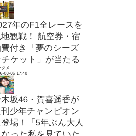
027年のF1全レースを
現地観戦！ 航空券・宿
泊費付き「夢のシーズ
ンチケット」が当たる
ンタメ
6-08-05 17:48
乃木坂46・賀喜遥香が
週刊少年チャンピオン
に登場！「5年ぶん大人
になった私を見ていた