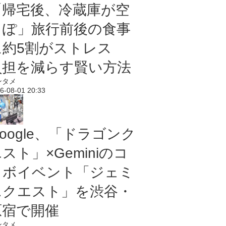
「帰宅後、冷蔵庫が空
っぽ」旅行前後の食事
に約5割がストレス
負担を減らす賢い方法
ンタメ
6-08-01 20:33
oogle、「ドラゴンク
スト」×Geminiのコ
ラボイベント「ジェミ
ニクエスト」を渋谷・
原宿で開催
ンタメ