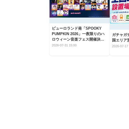
ピューロランド発「SPOOKY
PUMPKIN 2026」一夜限りのハ
ガチャガ
ロウィーン音楽フェス開催決
国エリア別
定！
2026-07-31 15:00
2026-07-17 