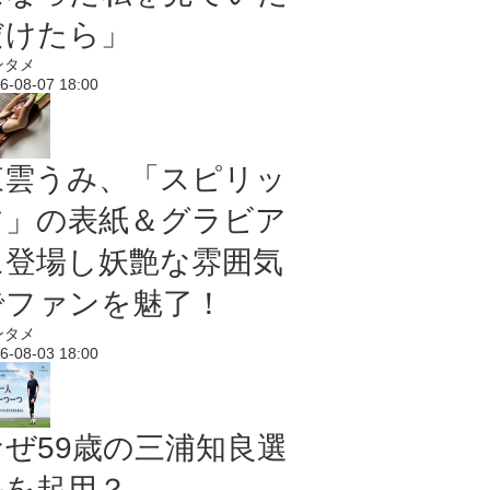
だけたら」
ンタメ
6-08-07 18:00
東雲うみ、「スピリッ
ツ」の表紙＆グラビア
に登場し妖艶な雰囲気
でファンを魅了！
ンタメ
6-08-03 18:00
なぜ59歳の三浦知良選
手を起用？