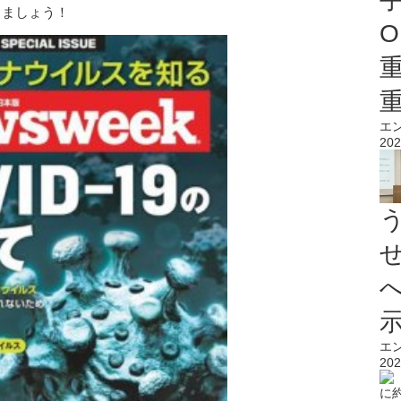
りましょう！
O
エ
202
エ
202