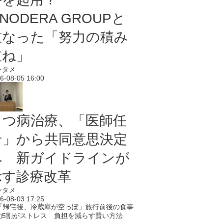
NODERA GROUPと
重なった「努力の積み
重ね」
ンタメ
6-08-05 16:00
うつ病治療、「医師任
せ」から共同意思決定
へ 新ガイドラインが
示す診療改革
ンタメ
6-08-03 17:25