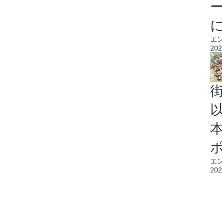
エ
202
エ
202