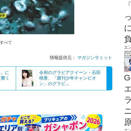
のすべて
エ
202
情報提供元：
マガジンサミット
E」に
令和のグラビアクイーン・石田
G
に響く
桃香、「週刊少年チャンピオ
ン」のグラビ...
エ
エ