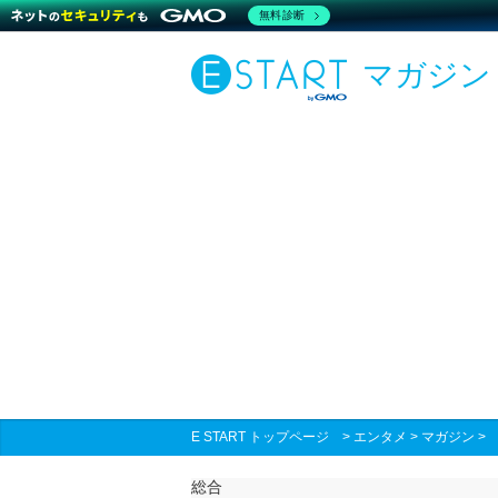
無料診断
マガジン
E START トップページ
>
エンタメ
>
マガジン
総合