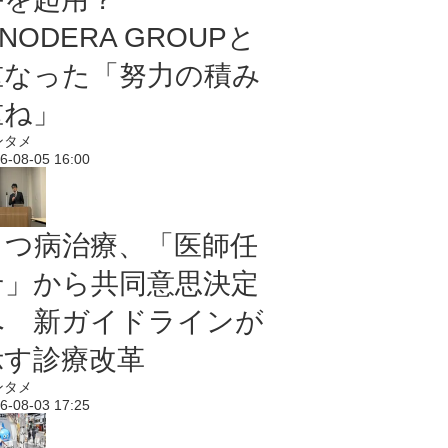
NODERA GROUPと
重なった「努力の積み
重ね」
ンタメ
6-08-05 16:00
うつ病治療、「医師任
せ」から共同意思決定
へ 新ガイドラインが
示す診療改革
ンタメ
6-08-03 17:25