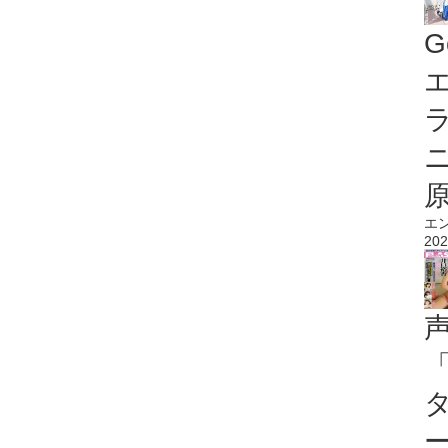
G
エ
エ
202