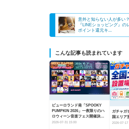
意外と知らない人が多い
『LINEショッピング』の
ポイント還元キ...
こんな記事も読まれています
ピューロランド発「SPOOKY
PUMPKIN 2026」一夜限りのハ
ガチャガ
ロウィーン音楽フェス開催決
国エリア別
定！
2026-07-31 15:00
2026-07-17 