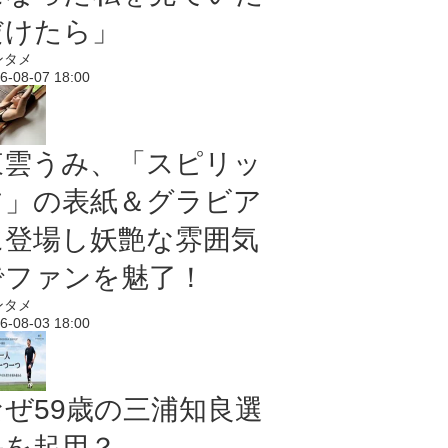
だけたら」
ンタメ
6-08-07 18:00
東雲うみ、「スピリッ
ツ」の表紙＆グラビア
に登場し妖艶な雰囲気
でファンを魅了！
ンタメ
6-08-03 18:00
なぜ59歳の三浦知良選
手を起用？