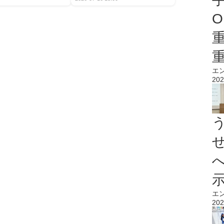
O
エ
202
エ
202