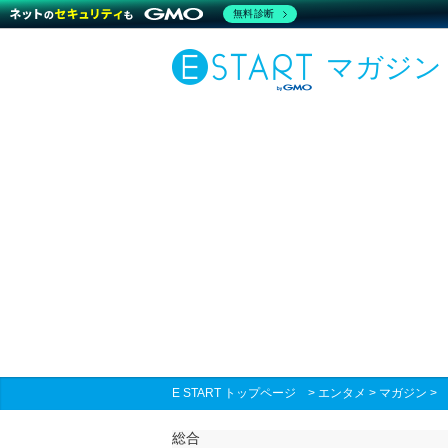
無料診断
マガジン
E START トップページ
>
エンタメ
>
マガジン
総合