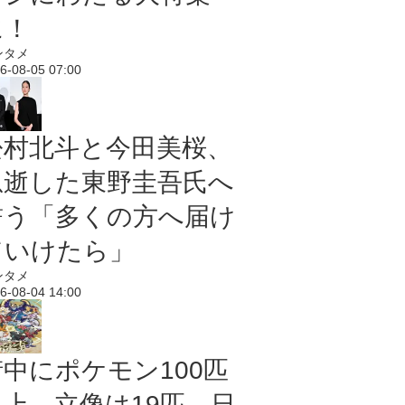
に！
ンタメ
6-08-05 07:00
松村北斗と今田美桜、
急逝した東野圭吾氏へ
誓う「多くの方へ届け
ていけたら」
ンタメ
6-08-04 14:00
街中にポケモン100匹
以上、立像は19匹 日