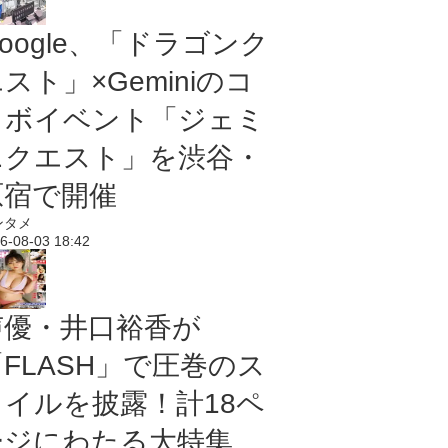
oogle、「ドラゴンク
スト」×Geminiのコ
ラボイベント「ジェミ
ニクエスト」を渋谷・
原宿で開催
ンタメ
6-08-03 18:42
声優・井口裕香が
「FLASH」で圧巻のス
タイルを披露！計18ペ
ージにわたる大特集