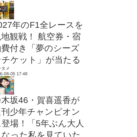
027年のF1全レースを
現地観戦！ 航空券・宿
泊費付き「夢のシーズ
ンチケット」が当たる
ンタメ
6-08-05 17:48
乃木坂46・賀喜遥香が
週刊少年チャンピオン
に登場！「5年ぶん大人
になった私を見ていた