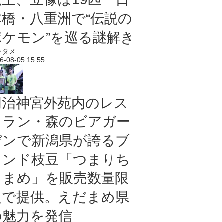
本橋・八重洲で“伝説の
ポケモン”を巡る謎解き
ンタメ
6-08-05 15:55
明治神宮外苑内のレス
トラン・森のビアガー
デンで新潟県が誇るブ
ランド枝豆「つまりち
ゃまめ」を販売数量限
定で提供。えだまめ県
の魅力を発信