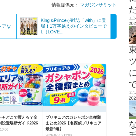
情報提供元：
マガジンサミット
エ
？
King &Princeが雑誌「with」に登
202
レアな
場！1万字越えのインタビューで
L（LOVE...
エ
202
チャどこで買える？全
プリキュアのガシャポン全種類
設置場所ガイド2026
まとめ2026【名探偵プリキュア
最新9選】
13:00
2026-07-16 13:00