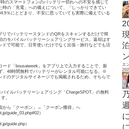
害時のスマートフォンのバッテリー切れへの不安を感じて
た時の「充電」への備えについて、「しっかりできてい
4.9％にとどまり、不安に思っていても実際に備えている
2
、アプリでバッテリースタンドのQRをスキャンするだけで簡
初のモバイルバッテリーシェアリングサービス。返却はす
スタンドで可能で、日常使いだけでなく出張・旅行などでも活
エ
ド「bousaiweek」をアプリ上で入力することで、新
202
ず、48時間無料でバッテリーがレンタル可能になる。※
スタンドのデジタルサイネージでも掲載されるため、そちらで
バイルバッテリーシェアリング「ChargeSPOT」の無料
ます。
面から「クーポン」→「クーポン獲得」へ
jp/guide_03.php#02）
jp/guide.php）