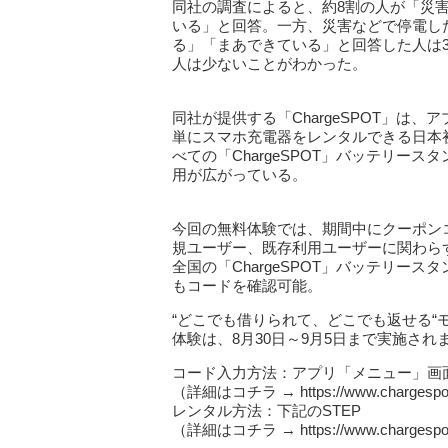
同社の調査によると、約8割の人が「災
いる」と回答。一方、災害などで停電し
る」「まあできている」と回答した人は3
人は少ないことがわかった。
同社が提供する「ChargeSPOT」は
単にスマホ充電器をレンタルできる日本
べての「ChargeSPOT」バッテリー
用が広がっている。
今回の無料体験では、期間中にクーポンコー
規ユーザー、既存利用ユーザーに関わら
全国の「ChargeSPOT」バッテリー
もコードを確認可能。
“どこでも借りられて、どこでも返せる“モ
体験は、8月30日～9月5日まで実施され
コード入力方法：アプリ「メニュー」画
（詳細はコチラ → https://www.chargespot.
レンタル方法：下記のSTEP
（詳細はコチラ → https://www.chargespot.