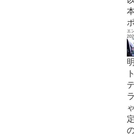
エ
202