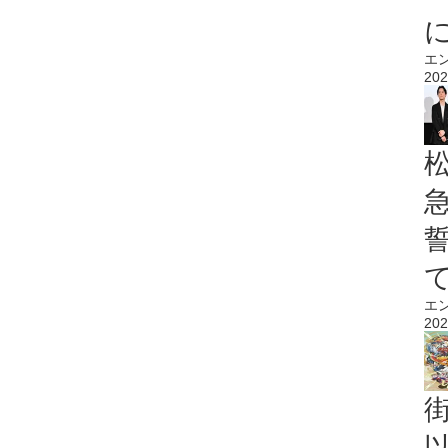
エ
202
エ
202