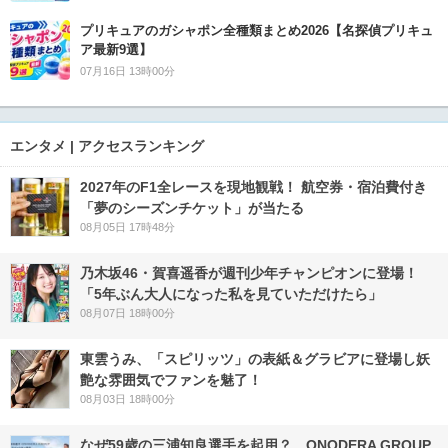
プリキュアのガシャポン全種類まとめ2026【名探偵プリキュ
ア最新9選】
07月16日 13時00分
エンタメ | アクセスランキング
2027年のF1全レースを現地観戦！ 航空券・宿泊費付き
「夢のシーズンチケット」が当たる
08月05日 17時48分
乃木坂46・賀喜遥香が週刊少年チャンピオンに登場！
「5年ぶん大人になった私を見ていただけたら」
08月07日 18時00分
東雲うみ、「スピリッツ」の表紙＆グラビアに登場し妖
艶な雰囲気でファンを魅了！
08月03日 18時00分
なぜ59歳の三浦知良選手を起用？ ONODERA GROUP