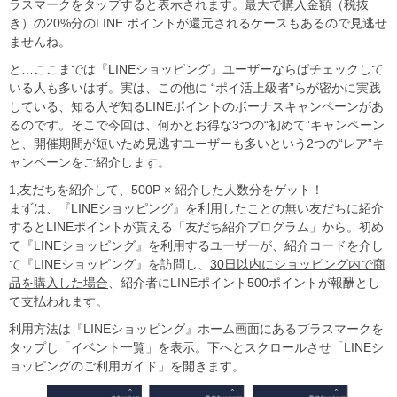
ラスマークをタップすると表示されます。最大で購入金額（税抜
き）の20%分のLINE ポイントが還元されるケースもあるので見逃せ
ませんね。
と…ここまでは『LINEショッピング』ユーザーならばチェックして
いる人も多いはず。実は、この他に “ポイ活上級者”らが密かに実践
している、知る人ぞ知るLINEポイントのボーナスキャンペーンがあ
るのです。そこで今回は、何かとお得な3つの“初めて”キャンペーン
と、開催期間が短いため見逃すユーザーも多いという2つの“レア”キ
ャンペーンをご紹介します。
1,友だちを紹介して、500P × 紹介した人数分をゲット！
まずは、『LINEショッピング』を利用したことの無い友だちに紹介
するとLINEポイントが貰える「友だち紹介プログラム」から。初め
て『LINEショッピング』を利用するユーザーが、紹介コードを介し
て『LINEショッピング』を訪問し、
30
日以内にショッピング内で商
品を購入した場合
、紹介者にLINEポイント500ポイントが報酬とし
て支払われます。
利用方法は『LINEショッピング』ホーム画面にあるプラスマークを
タップし「イベント一覧」を表示。下へとスクロールさせ「LINEシ
ョッピングのご利用ガイド」を開きます。