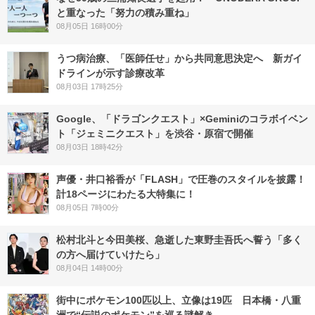
と重なった「努力の積み重ね」
08月05日 16時00分
うつ病治療、「医師任せ」から共同意思決定へ 新ガイ
ドラインが示す診療改革
08月03日 17時25分
Google、「ドラゴンクエスト」×Geminiのコラボイベン
ト「ジェミニクエスト」を渋谷・原宿で開催
08月03日 18時42分
声優・井口裕香が「FLASH」で圧巻のスタイルを披露！
計18ページにわたる大特集に！
08月05日 7時00分
松村北斗と今田美桜、急逝した東野圭吾氏へ誓う「多く
の方へ届けていけたら」
08月04日 14時00分
街中にポケモン100匹以上、立像は19匹 日本橋・八重
洲で“伝説のポケモン”を巡る謎解き