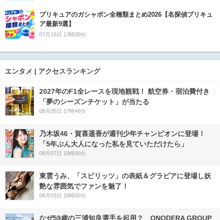
プリキュアのガシャポン全種類まとめ2026【名探偵プリキュ
ア最新9選】
07月16日 13時00分
エンタメ | アクセスランキング
2027年のF1全レースを現地観戦！ 航空券・宿泊費付き
「夢のシーズンチケット」が当たる
08月05日 17時48分
乃木坂46・賀喜遥香が週刊少年チャンピオンに登場！
「5年ぶん大人になった私を見ていただけたら」
08月07日 18時00分
東雲うみ、「スピリッツ」の表紙＆グラビアに登場し妖
艶な雰囲気でファンを魅了！
08月03日 18時00分
なぜ59歳の三浦知良選手を起用？ ONODERA GROUP