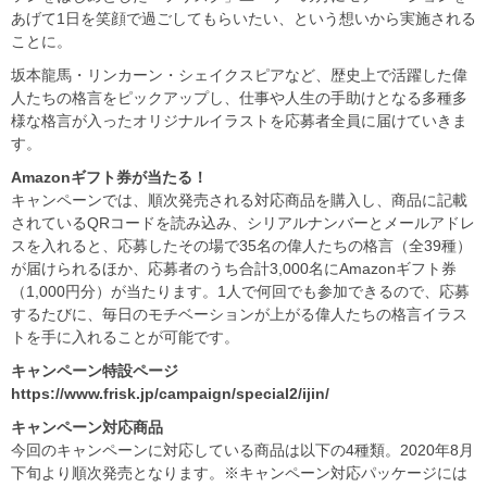
あげて1日を笑顔で過ごしてもらいたい、という想いから実施される
ことに。
坂本龍馬・リンカーン・シェイクスピアなど、歴史上で活躍した偉
人たちの格言をピックアップし、仕事や人生の手助けとなる多種多
様な格言が入ったオリジナルイラストを応募者全員に届けていきま
す。
Amazon
ギフト券が当たる！
キャンペーンでは、順次発売される対応商品を購入し、商品に記載
されているQRコードを読み込み、シリアルナンバーとメールアドレ
スを入れると、応募したその場で35名の偉人たちの格言（全39種）
が届けられるほか、応募者のうち合計3,000名にAmazonギフト券
（1,000円分）が当たります。1人で何回でも参加できるので、応募
するたびに、毎日のモチベーションが上がる偉人たちの格言イラス
トを手に入れることが可能です。
キャンペーン特設ページ
https://www.frisk.jp/campaign/special2/ijin/
キャンペーン対応商品
今回のキャンペーンに対応している商品は以下の4種類。2020年8月
下旬より順次発売となります。※キャンペーン対応パッケージには