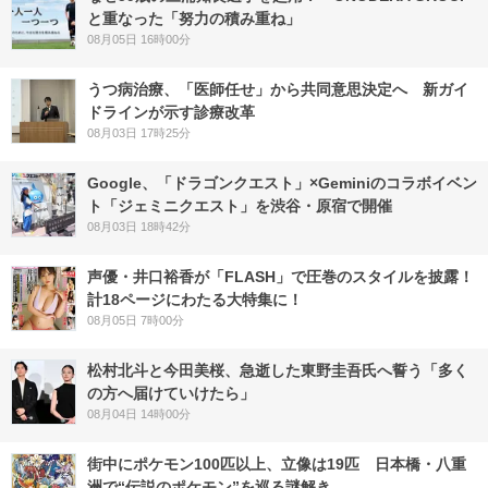
と重なった「努力の積み重ね」
08月05日 16時00分
うつ病治療、「医師任せ」から共同意思決定へ 新ガイ
ドラインが示す診療改革
08月03日 17時25分
Google、「ドラゴンクエスト」×Geminiのコラボイベン
ト「ジェミニクエスト」を渋谷・原宿で開催
08月03日 18時42分
声優・井口裕香が「FLASH」で圧巻のスタイルを披露！
計18ページにわたる大特集に！
08月05日 7時00分
松村北斗と今田美桜、急逝した東野圭吾氏へ誓う「多く
の方へ届けていけたら」
08月04日 14時00分
街中にポケモン100匹以上、立像は19匹 日本橋・八重
洲で“伝説のポケモン”を巡る謎解き