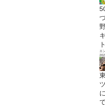
エ
202