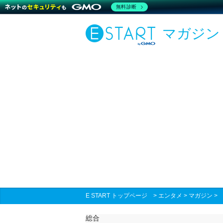
無料診断
マガジン
E START トップページ
>
エンタメ
>
マガジン
総合