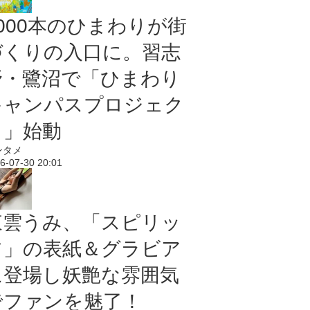
5000本のひまわりが街
づくりの入口に。習志
野・鷺沼で「ひまわり
キャンパスプロジェク
ト」始動
ンタメ
6-07-30 20:01
東雲うみ、「スピリッ
ツ」の表紙＆グラビア
に登場し妖艶な雰囲気
でファンを魅了！