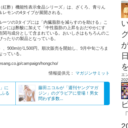
（紅酢）機能性表示食品シリーズ」は、ざくろ、青りん
＆レモンの4タイプが展開される。
ルーツの3タイプには「内臓脂肪を減らすのを助ける」こ
モンには酢酸に加えて「中性脂肪の上昇をおだやかにす
性関与成分として含まれている。おいしさはもちろんのこ
ぴったりの製品となっている。
抜）、900mlが1,500円。順次販売を開始し、9月中旬ごろま
なっている。
.co.jp/campaign/hongcho/
情報提供元：
マガジンサミット
エ
202
α」に
藤田ニコルが「週刊ヤングマガ
人ふる
ジン」のグラビアに登場！男女
問わず多数...
「