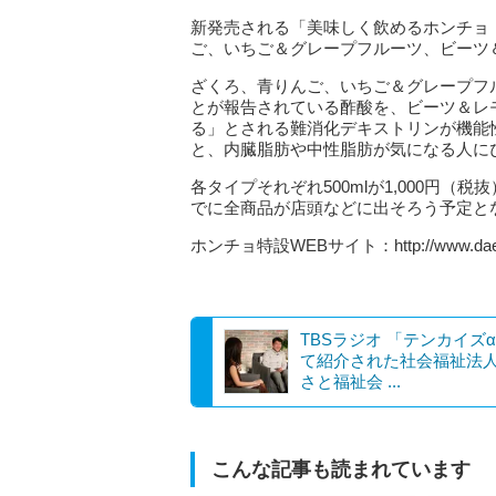
新発売される「美味しく飲めるホンチョ
ご、いちご＆グレープフルーツ、ビーツ
ざくろ、青りんご、いちご＆グレープフ
とが報告されている酢酸を、ビーツ＆レ
る」とされる難消化デキストリンが機能
と、内臓脂肪や中性脂肪が気になる人に
各タイプそれぞれ500mlが1,000円（税
でに全商品が店頭などに出そろう予定と
ホンチョ特設WEBサイト：http://www.daesang
TBSラジオ 「テンカイズ
て紹介された社会福祉法
さと福祉会 ...
こんな記事も読まれています