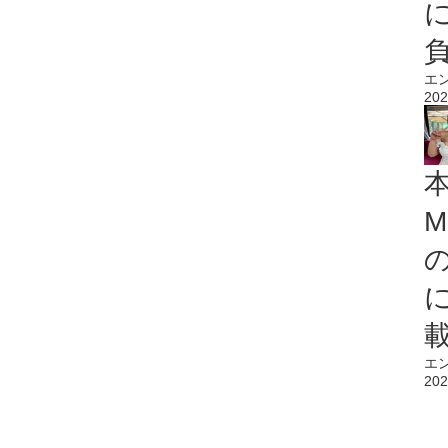
エ
202
M
エ
202