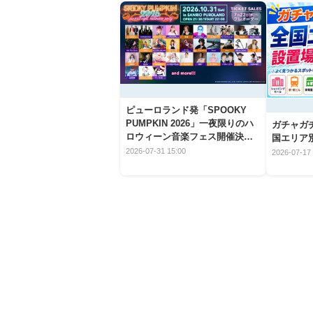
ピューロランド発「SPOOKY
PUMPKIN 2026」一夜限りのハ
ガチャガ
ロウィーン音楽フェス開催決
国エリア別
定！
2026-07-31 15:00
2026-07-17 