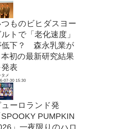
いつものビヒダスヨー
グルトで「老化速度」
が低下？ 森永乳業が
日本初の最新研究結果
を発表
ンタメ
6-07-30 15:30
ピューロランド発
SPOOKY PUMPKIN
2026」一夜限りのハロ