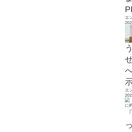
エ
202
エ
202