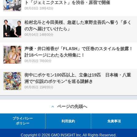
ト「ジェミニクエスト」を渋谷・原宿で開催
08月03日 18時42分
松村北斗と今田美桜、急逝した東野圭吾氏へ誓う「多く
の方へ届けていけたら」
08月04日 14時00分
声優・井口裕香が「FLASH」で圧巻のスタイルを披露！
計18ページにわたる大特集に！
08月05日 7時00分
街中にポケモン100匹以上、立像は19匹 日本橋・八重
洲で“伝説のポケモン”を巡る謎解き
08月05日 15時55分
ページの先頭へ
プライバシー
利用規約
免責事項
ポリシー
Copyright © 2026 GMO INSIGHT Inc. All Rights Reserved.