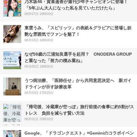
乃木坂46・賀喜遥香が週刊少年チャンピオンに登場！
「5年ぶん大人になった私を見ていただけたら」
08月07日 18時00分
東雲うみ、「スピリッツ」の表紙＆グラビアに登場し妖
艶な雰囲気でファンを魅了！
08月03日 18時00分
なぜ59歳の三浦知良選手を起用？ ONODERA GROUP
と重なった「努力の積み重ね」
08月05日 16時00分
うつ病治療、「医師任せ」から共同意思決定へ 新ガイ
ドラインが示す診療改革
08月03日 17時25分
「帰宅後、冷蔵庫が空っぽ」旅行前後の食事に約5割がス
トレス 負担を減らす賢い方法
08月01日 20時33分
Google、「ドラゴンクエスト」×Geminiのコラボイベン