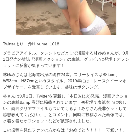
Twitterより @H_yume_1018
グラビアアイドル、タレントなどとして活躍する林ゆめさんが、9月
1日発売の雑誌「漫画アクション」の表紙、グラビアに登場！オフシ
ョットに反響が集まっています！
林ゆめさんは北海道出身の現在24歳。スリーサイズはB84cm、
W53cm、H87cmというスタイル。2019年には「レースクイーンオ
ブザイヤー」を受賞しています。趣味はボクシング。
林さんは9月1日、Twitterを更新し「本日9/1(火)発売、漫画アクショ
ンの表紙&amp;巻頭に掲載されています！初登場で表紙本当に嬉し
い。両面クリアファイルもついてくるよ！みなさん是非ゲットして
感想教えてください。」とコメント。同時に投稿された画像では、
水着を着たオフショットなどが披露されました。
この投稿を見たファンの方からは「おめでとう！！！！可愛い！」