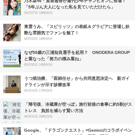
乃木坂46・賀喜遥香が週刊少年チャンピオンに登場！
「5年ぶん大人になった私を見ていただけたら」
08月07日 18時00分
東雲うみ、「スピリッツ」の表紙＆グラビアに登場し妖
艶な雰囲気でファンを魅了！
08月03日 18時00分
なぜ59歳の三浦知良選手を起用？ ONODERA GROUP
と重なった「努力の積み重ね」
08月05日 16時00分
うつ病治療、「医師任せ」から共同意思決定へ 新ガイ
ドラインが示す診療改革
08月03日 17時25分
「帰宅後、冷蔵庫が空っぽ」旅行前後の食事に約5割がス
トレス 負担を減らす賢い方法
08月01日 20時33分
Google、「ドラゴンクエスト」×Geminiのコラボイベン