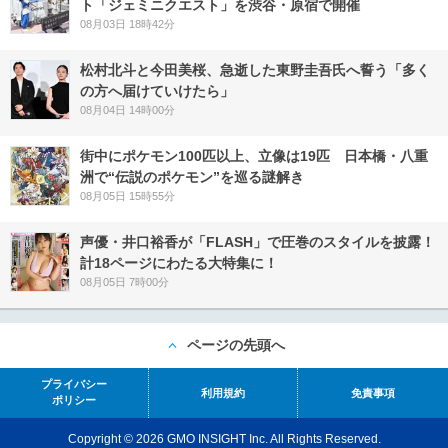
ト「ジェミニクエスト」を渋谷・原宿で開催
08月03日 18時42分
松村北斗と今田美桜、急逝した東野圭吾氏へ誓う「多く
の方へ届けていけたら」
08月04日 14時00分
街中にポケモン100匹以上、立像は19匹 日本橋・八重
洲で“伝説のポケモン”を巡る謎解き
08月05日 15時55分
声優・井口裕香が「FLASH」で圧巻のスタイルを披露！
計18ページにわたる大特集に！
08月05日 7時00分
ページの先頭へ
プライバシー
利用規約
免責事項
ポリシー
Copyright © 2026 GMO INSIGHT Inc. All Rights Reserved.