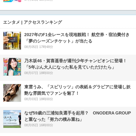
エンタメ | アクセスランキング
2027年のF1全レースを現地観戦！ 航空券・宿泊費付き
「夢のシーズンチケット」が当たる
08月05日 17時48分
乃木坂46・賀喜遥香が週刊少年チャンピオンに登場！
「5年ぶん大人になった私を見ていただけたら」
08月07日 18時00分
東雲うみ、「スピリッツ」の表紙＆グラビアに登場し妖
艶な雰囲気でファンを魅了！
08月03日 18時00分
なぜ59歳の三浦知良選手を起用？ ONODERA GROUP
と重なった「努力の積み重ね」
08月05日 16時00分