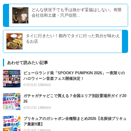
どんな状況下でも手は抜かず妥協はしない。有限
会社信和土建・宍戸信照...
タイに行きたい！都内でタイに行った気分が味わえ
るお店
あわせて読みたい記事
ピューロランド発「SPOOKY PUMPKIN 2026」一夜限りの
ハロウィーン音楽フェス開催決定！
07月31日 15時00分
ガチャガチャどこで買える？全国エリア別設置場所ガイド20
26
07月17日 13時00分
プリキュアのガシャポン全種類まとめ2026【名探偵プリキュ
ア最新9選】
07月16日 13時00分