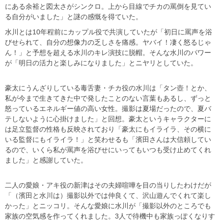
にある余裕と図太さがシンクロ。上から目線でチカの罵倒を見てい
る自分がいました」と謎の感慨を得ていた。
水川とは10年程前にカップル役で共演していたが「初日に罵声を浴
びせられて、自分の想像力の乏しさを痛感。ヤバイ！凄く怒るじゃ
ん！」と予想を超える水川のキレ演技に脱帽。そんな水川のパワー
が「明日の活力と楽しみになりました」とニヤリとしていた。
豪太にうんざりしている毒舌妻・チカ役の水川は「タン壺！とか、
私が今まで生きてきた中で発したことのない言葉もあるし、ずっと
怒っているエネルギー値の高い女性。撮影は夏場だったので、夏バ
テしないように心掛けました」と回想。豪太というキャラクターに
は足立監督の性格も反映されており「豪太にもイライラ、その横に
いる監督にもイライラ！」と笑わせるも「濱田さんは大信頼してい
るので、いくら私が罵声を浴びせにいってもいつも受け止めてくれ
ました」と感謝していた。
二人の愛娘・アキ役の新津はその夫婦喧嘩を目の当りしたわけだが
「（濱田と水川は）撮影以外では仲良くて、沢山遊んでくれて楽し
かった」とニッコリ。そんな愛娘に水川が「撮影以外のところでも
家族の空気感を作ってくれました。3人で待機中も家族っぽくなりす