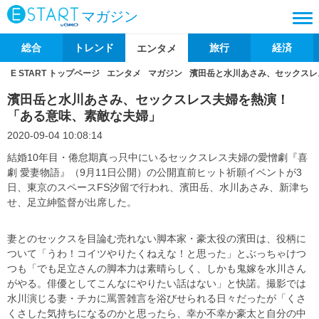
マガジン
総合
トレンド
旅行
経済
エンタメ
E START トップページ
エンタメ
マガジン
濱田岳と水川あさみ、セックスレ
濱田岳と水川あさみ、セックスレス夫婦を熱演！
「ある意味、素敵な夫婦」
2020-09-04 10:08:14
結婚10年目・倦怠期真っ只中にいるセックスレス夫婦の愛憎劇『喜
劇 愛妻物語』（9月11日公開）の公開直前ヒット祈願イベントが3
日、東京のスペースFS汐留で行われ、濱田岳、水川あさみ、新津ち
せ、足立紳監督が出席した。
妻とのセックスを目論む売れない脚本家・豪太役の濱田は、役柄に
ついて「うわ！コイツやりたくねえな！と思った」とぶっちゃけつ
つも「でも足立さんの脚本力は素晴らしく、しかも鬼嫁を水川さん
がやる。俳優としてこんなにやりたい話はない」と快諾。撮影では
水川演じる妻・チカに罵詈雑言を浴びせられる日々だったが「くさ
くさした気持ちになるのかと思ったら、幸か不幸か豪太と自分の中