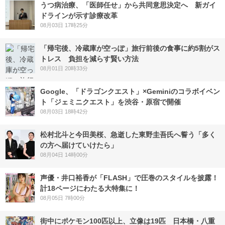
うつ病治療、「医師任せ」から共同意思決定へ 新ガイ
ドラインが示す診療改革
08月03日 17時25分
「帰宅後、冷蔵庫が空っぽ」旅行前後の食事に約5割がス
トレス 負担を減らす賢い方法
08月01日 20時33分
Google、「ドラゴンクエスト」×Geminiのコラボイベン
ト「ジェミニクエスト」を渋谷・原宿で開催
08月03日 18時42分
松村北斗と今田美桜、急逝した東野圭吾氏へ誓う「多く
の方へ届けていけたら」
08月04日 14時00分
声優・井口裕香が「FLASH」で圧巻のスタイルを披露！
計18ページにわたる大特集に！
08月05日 7時00分
街中にポケモン100匹以上、立像は19匹 日本橋・八重