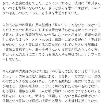
ぎて、不思議な感じでした」とシミジミすると、濱田に「水川さん
もいつかお母様になられたら、きっと僕らを思い出すはず。このイ
ラつきあいつらだ！って」と未来を予想されていた。
自伝的小説の映画化に足立監督は「世の中にこんなひどい女がいる
んだ！と自分の奥さんに対する復讐の気持ちが大きかったですが、
結果的に彼女の罵詈雑言がいい作品になったと思えば…感謝の気持
ちに変わりました」とぶっちゃけ。撮影中に足立監督から「妻は外
面がいい」などと妻に対する悪口を聞かされていたという濱田は
「素敵な奥様でした。肝っ玉母さんという言葉が似合うような方。
チカちゃんのように支えてくれる懐の大きな奥様でした」とフォロ
ーしていた。
そんな劇中の夫婦の姿に濱田は「やり合ってはいるけれど『トムと
ジェリー』の関係に近い感覚がある」と分析。一方の水川は「最後
の方にピンチを迎えるけれど、それでも結局は一緒にいてまた日常
が始まる。夫婦の最上級。こういう風になれたら怖いものはない。
ある意味、素敵な夫婦。こんな明け透けにいるわけですからね」と
憧れを口にしていた。新津も「信頼していないと暴言は吐けない。
信頼という意味では理想の夫婦だと思う」と太鼓判を押していた。