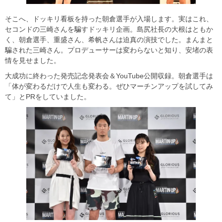
そこへ、ドッキリ看板を持った朝倉選手が入場します。実はこれ、
セコンドの三崎さんを騙すドッキリ企画。島尻社長の大根はともか
く、朝倉選手、重盛さん、希帆さんは迫真の演技でした。まんまと
騙された三崎さん。プロデューサーは変わらないと知り、安堵の表
情を見せました。
大成功に終わった発売記念発表会＆YouTube公開収録。朝倉選手は
「体が変わるだけで人生も変わる。ぜひマーチンアップを試してみ
て」とPRをしていました。