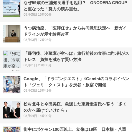
なぜ59歳の三浦知良選手を起用？ ONODERA GROUP
と重なった「努力の積み重ね」
08月05日 16時00分
うつ病治療、「医師任せ」から共同意思決定へ 新ガイ
ドラインが示す診療改革
08月03日 17時25分
「帰宅後、冷蔵庫が空っぽ」旅行前後の食事に約5割がス
トレス 負担を減らす賢い方法
08月01日 20時33分
Google、「ドラゴンクエスト」×Geminiのコラボイベン
ト「ジェミニクエスト」を渋谷・原宿で開催
08月03日 18時42分
松村北斗と今田美桜、急逝した東野圭吾氏へ誓う「多く
の方へ届けていけたら」
08月04日 14時00分
街中にポケモン100匹以上、立像は19匹 日本橋・八重