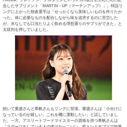
合したサプリメント「MARTIN－UP（マーチンアップ）」。特設リ
ングに上がった朝倉選手は「せっかくなら美味しいものを作りたか
った。体に必要なものを配合しながら味を追求するのに苦労した
が、水なしでも口当たりよく飲める理想通りのサプリができた」と
太鼓判を押していました。
続いて重盛さんと希帆さんもリングに登場。重盛さんは「小分けに
なっているのが嬉しい。これを機に運動したい」と話していまし
た。一方、アスリートフードマイスターの資格を持つ希帆さんは
「スポーツをしている人の体はかっこいい。筋トレとサプリで効果