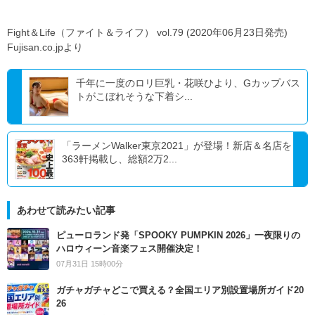
Fight＆Life（ファイト＆ライフ） vol.79 (2020年06月23日発売)
Fujisan.co.jpより
千年に一度のロリ巨乳・花咲ひより、Gカップバス
トがこぼれそうな下着シ...
「ラーメンWalker東京2021」が登場！新店＆名店を
363軒掲載し、総額2万2...
あわせて読みたい記事
ピューロランド発「SPOOKY PUMPKIN 2026」一夜限りの
ハロウィーン音楽フェス開催決定！
07月31日 15時00分
ガチャガチャどこで買える？全国エリア別設置場所ガイド20
26