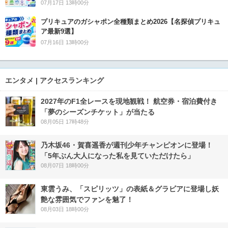
07月17日 13時00分
プリキュアのガシャポン全種類まとめ2026【名探偵プリキュ
ア最新9選】
07月16日 13時00分
エンタメ | アクセスランキング
2027年のF1全レースを現地観戦！ 航空券・宿泊費付き
「夢のシーズンチケット」が当たる
08月05日 17時48分
乃木坂46・賀喜遥香が週刊少年チャンピオンに登場！
「5年ぶん大人になった私を見ていただけたら」
08月07日 18時00分
東雲うみ、「スピリッツ」の表紙＆グラビアに登場し妖
艶な雰囲気でファンを魅了！
08月03日 18時00分