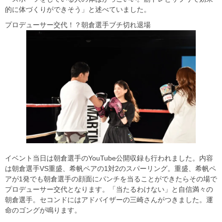
的に体づくりができそう」と述べていました。
プロデューサー交代！？朝倉選手ブチ切れ退場
イベント当日は朝倉選手のYouTube公開収録も行われました。内容
は朝倉選手VS重盛、希帆ペアの1対2のスパーリング。重盛、希帆ペ
アが1発でも朝倉選手の顔面にパンチを当ることができたらその場で
プロデューサー交代となります。「当たるわけない」と自信満々の
朝倉選手。セコンドにはアドバイザーの三崎さんがつきました。運
命のゴングが鳴ります。