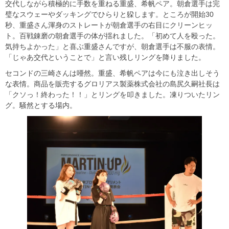
交代しながら積極的に手数を重ねる重盛、希帆ペア。朝倉選手は完
璧なスウェーやダッキングでひらりと躱します。ところが開始30
秒、重盛さん渾身のストレートが朝倉選手の右目にクリーンヒッ
ト。百戦錬磨の朝倉選手の体が揺れました。「初めて人を殴った。
気持ちよかった」と喜ぶ重盛さんですが、朝倉選手は不服の表情。
「じゃあ交代ということで」と言い残しリングを降りました。
セコンドの三崎さんは唖然。重盛、希帆ペアは今にも泣き出しそう
な表情。商品を販売するグロリアス製薬株式会社の島尻久嗣社長は
「クソっ！終わった！！」とリングを叩きました。凍りついたリン
グ。騒然とする場内。