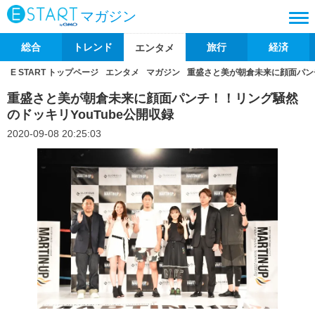
マガジン
総合
トレンド
旅行
経済
エンタメ
E START トップページ
エンタメ
マガジン
重盛さと美が朝倉未来に顔面パンチ
重盛さと美が朝倉未来に顔面パンチ！！リング騒然
のドッキリYouTube公開収録
2020-09-08 20:25:03