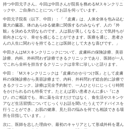
持つ中田元子さん。今回は中田さんが院長を務めるMスキンクリニ
ックや、ご自身のことについてお話を伺っています。
中田元子院長（以下、中田）：「『皮膚』は、人体全体を包み込む
最大の臓器。体のあらゆる健康に関係するのみならず、人の『外
観』を決める大切なものです。人は肌が美しくなることで気持ちが
前向きになり、幸せを感じることができます。医療を通じ、患者さ
んの人生に関わりを持てることは医師として大きな喜びです。」
中田さんはMスキンクリニックについて、皮膚科の保険診療、美容
診療、内科、外科問わず診療できるクリニックであり、医師が一人
でこれら全科を担当するクリニックは非常に珍しいと語ります。
中田：「Mスキンクリニックは『皮膚のかかりつけ医』として皮膚
科の保険診療から美容診療まで、内科、外科問わず総合的に診療で
きるクリニック。診療は完全予約制で、一人ひとりにじっくり時間
をかけられるのも特長です。たとえば若い患者さんに多い『にき
び』のご相談でも、単に薬を出すだけではなく、食生活やスキンケ
アなど生活習慣についてじっくりお話を聞いたうえでアドバイスを
行うことができ、お肌の健康、見た目の悩みを何でも相談できる場
所を目指しています。」
次に、医師を志した理由や、最初のキャリアとして形成外科を選ん