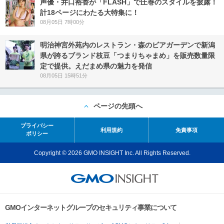
声優・井口裕香が「FLASH」で圧巻のスタイルを披露！
計18ページにわたる大特集に！
08月05日 7時00分
明治神宮外苑内のレストラン・森のビアガーデンで新潟
県が誇るブランド枝豆「つまりちゃまめ」を販売数量限
定で提供。えだまめ県の魅力を発信
08月05日 15時51分
ページの先頭へ
プライバシー
利用規約
免責事項
ポリシー
Copyright © 2026 GMO INSIGHT Inc. All Rights Reserved.
GMOインターネットグループのセキュリティ事業について