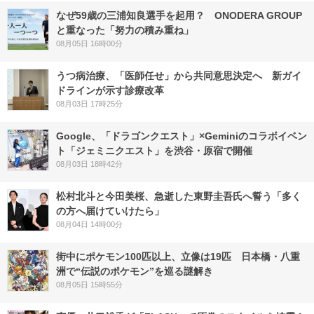
なぜ59歳の三浦知良選手を起用？ ONODERA GROUP
と重なった「努力の積み重ね」
08月05日 16時00分
うつ病治療、「医師任せ」から共同意思決定へ 新ガイ
ドラインが示す診療改革
08月03日 17時25分
Google、「ドラゴンクエスト」×Geminiのコラボイベン
ト「ジェミニクエスト」を渋谷・原宿で開催
08月03日 18時42分
松村北斗と今田美桜、急逝した東野圭吾氏へ誓う「多く
の方へ届けていけたら」
08月04日 14時00分
街中にポケモン100匹以上、立像は19匹 日本橋・八重
洲で“伝説のポケモン”を巡る謎解き
08月05日 15時55分