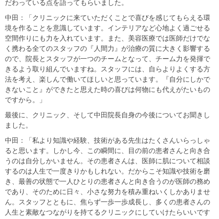
だわっている点を語ってもらいました。
中田：「クリニックに来ていただくことで喜びを感じてもらえる環
境を作ることを意識しています。インテリアなど心地よく過ごせる
空間作りにも力を入れています。また、美容医療では医師だけでな
く携わる全てのスタッフの『人間力』が治療の質に大きく影響する
ので、院長とスタッフが一つのチームとなって、チーム力を発揮で
きるよう取り組んでいますね。スタッフには、自らよりよくする方
法を考え、楽しんで働いてほしいと思っています。『自分にしかで
きないこと』ができたと思えた時の喜びは何物にも代えがたいもの
ですから。」
最後に、クリニック、そして中田院長自身の今後についてお聞きし
ました。
中田：「私より知識や経験、技術がある先生はたくさんいらっしゃ
ると思います。しかし今、この瞬間に、目の前の患者さんと向き合
うのは自分しかいません。その患者さんは、医師に肌について相談
するのは人生で一度きりかもしれない。だからこそ知識や技術を磨
き、最善の状態で一人ひとりの患者さんと向き合うのが医師の務め
であり、そのために日々、小さな努力を積み重ねいくしかありませ
ん。スタッフとともに、焦らず一歩一歩成長し、多くの患者さんの
人生と素敵なつながりを持てるクリニックにしていけたらいいです