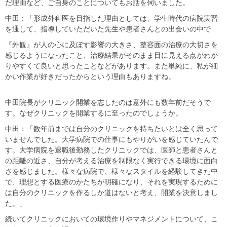
だ理由など、ご自身のことについてもお話を伺いました。
中田：「形成外科医を目指した理由としては、学生時代の病院実習
を通して、指導していただいた先生や患者さんとの出会いの中で
『外観』が人の心に及ぼす影響の大きさ、整容面の治療の大切さを
感じるようになったこと、治療結果がそのまま目に見える点がわか
りやすくて良いと思ったことなどがあります。また単純に、私が細
かい作業が好きだったからという理由もありますね。
中田院長がクリニック開業を志したのは意外にも数年前だそうで
す。なぜクリニックを開業するに至ったのでしょうか。
中田：「数年前までは自分のクリニックを持ちたいとは全く思って
いませんでした。大学病院での仕事にもやりがいを感じていたんで
す。大学病院を退職後勤務したクリニックでは、医師と患者さんと
の距離の近さ、自分が考える治療を制限なく実行できる環境に面白
さを感じました。様々な病院で、様々なスタイルを経験してきた中
で、理想とする医療のかたちが明確になり、それを実現するために
は自分のクリニックを作るしか道はないと考え、開業を決意しまし
た。」
続いてクリニックにおいての環境作りやマネジメントについて、こ