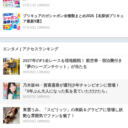
07月17日 13時00分
プリキュアのガシャポン全種類まとめ2026【名探偵プリキュ
ア最新9選】
07月16日 13時00分
エンタメ | アクセスランキング
2027年のF1全レースを現地観戦！ 航空券・宿泊費付き
「夢のシーズンチケット」が当たる
08月05日 17時48分
乃木坂46・賀喜遥香が週刊少年チャンピオンに登場！
「5年ぶん大人になった私を見ていただけたら」
08月07日 18時00分
東雲うみ、「スピリッツ」の表紙＆グラビアに登場し妖
艶な雰囲気でファンを魅了！
08月03日 18時00分