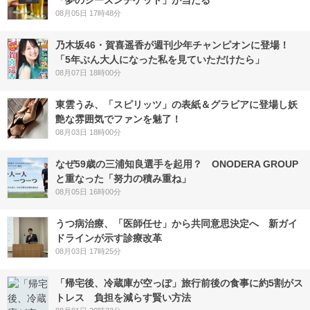
「夢のシーズンチケット」が当たる
08月05日 17時48分
乃木坂46・賀喜遥香が週刊少年チャンピオンに登場！
「5年ぶん大人になった私を見ていただけたら」
08月07日 18時00分
東雲うみ、「スピリッツ」の表紙＆グラビアに登場し妖
艶な雰囲気でファンを魅了！
08月03日 18時00分
なぜ59歳の三浦知良選手を起用？ ONODERA GROUP
と重なった「努力の積み重ね」
08月05日 16時00分
うつ病治療、「医師任せ」から共同意思決定へ 新ガイ
ドラインが示す診療改革
08月03日 17時25分
「帰宅後、冷蔵庫が空っぽ」旅行前後の食事に約5割がス
トレス 負担を減らす賢い方法