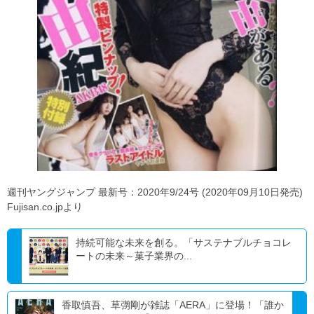
週刊ヤングジャンプ 最新号：2020年9/24号 (2020年09月10日発売)
Fujisan.co.jpより
持続可能な未来を創る。「サステナブルチョコレ
ートの未来～菓子業界の...
香取慎吾、草彅剛が雑誌「AERA」に登場！「誰か