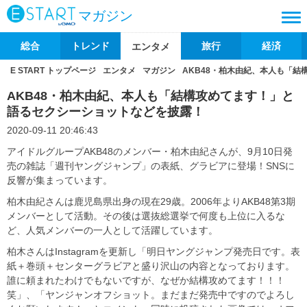
マガジン
総合
トレンド
旅行
経済
エンタメ
E START トップページ
エンタメ
マガジン
AKB48・柏木由紀、本人も「
AKB48・柏木由紀、本人も「結構攻めてます！」と
語るセクシーショットなどを披露！
2020-09-11 20:46:43
アイドルグループAKB48のメンバー・柏木由紀さんが、9月10日発
売の雑誌「週刊ヤングジャンプ」の表紙、グラビアに登場！SNSに
反響が集まっています。
柏木由紀さんは鹿児島県出身の現在29歳。2006年よりAKB48第3期
メンバーとして活動。その後は選抜総選挙で何度も上位に入るな
ど、人気メンバーの一人として活躍しています。
柏木さんはInstagramを更新し「明日ヤングジャンプ発売日です。表
紙＋巻頭＋センターグラビアと盛り沢山の内容となっております。
誰に頼まれたわけでもないですが、なぜか結構攻めてます！！！
笑」、「ヤンジャンオフショット。まだまだ発売中ですのでよろし