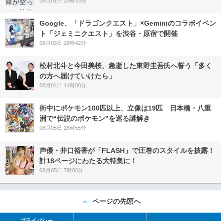
08月01日 20時33分
Google、「ドラゴンクエスト」×Geminiのコラボイベン
ト「ジェミニクエスト」を渋谷・原宿で開催
08月03日 18時42分
松村北斗と今田美桜、急逝した東野圭吾氏へ誓う「多く
の方へ届けていけたら」
08月04日 14時00分
街中にポケモン100匹以上、立像は19匹 日本橋・八重
洲で“伝説のポケモン”を巡る謎解き
08月05日 15時55分
声優・井口裕香が「FLASH」で圧巻のスタイルを披露！
計18ページにわたる大特集に！
08月05日 7時00分
ページの先頭へ
プライバシー