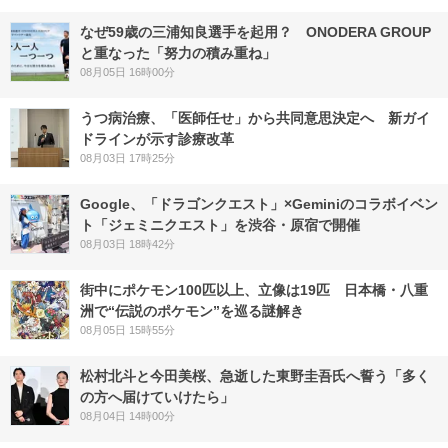
なぜ59歳の三浦知良選手を起用？ ONODERA GROUP
と重なった「努力の積み重ね」
08月05日 16時00分
うつ病治療、「医師任せ」から共同意思決定へ 新ガイ
ドラインが示す診療改革
08月03日 17時25分
Google、「ドラゴンクエスト」×Geminiのコラボイベン
ト「ジェミニクエスト」を渋谷・原宿で開催
08月03日 18時42分
街中にポケモン100匹以上、立像は19匹 日本橋・八重
洲で“伝説のポケモン”を巡る謎解き
08月05日 15時55分
松村北斗と今田美桜、急逝した東野圭吾氏へ誓う「多く
の方へ届けていけたら」
08月04日 14時00分