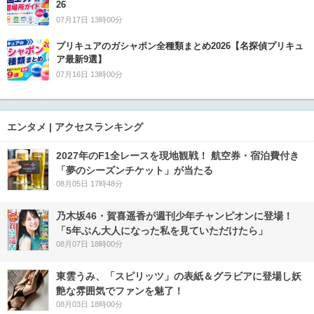
26
07月17日 13時00分
プリキュアのガシャポン全種類まとめ2026【名探偵プリキュ
ア最新9選】
07月16日 13時00分
エンタメ | アクセスランキング
2027年のF1全レースを現地観戦！ 航空券・宿泊費付き
「夢のシーズンチケット」が当たる
08月05日 17時48分
乃木坂46・賀喜遥香が週刊少年チャンピオンに登場！
「5年ぶん大人になった私を見ていただけたら」
08月07日 18時00分
東雲うみ、「スピリッツ」の表紙＆グラビアに登場し妖
艶な雰囲気でファンを魅了！
08月03日 18時00分