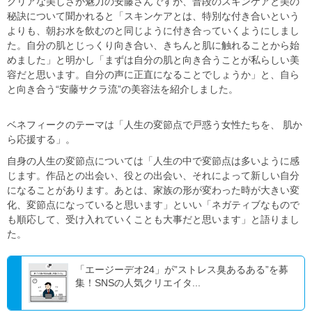
クリアな美しさが魅力の安藤さんですが、普段のスキンケアと美の
秘訣について聞かれると「スキンケアとは、特別な付き合いという
よりも、朝お水を飲むのと同じように付き合っていくようにしまし
た。自分の肌とじっくり向き合い、きちんと肌に触れることから始
めました」と明かし「まずは自分の肌と向き合うことが私らしい美
容だと思います。自分の声に正直になることでしょうか」と、自ら
と向き合う“安藤サクラ流”の美容法を紹介しました。
ベネフィークのテーマは「人生の変節点で戸惑う女性たちを、 肌か
ら応援する」。
自身の人生の変節点については「人生の中で変節点は多いように感
じます。作品との出会い、役との出会い、それによって新しい自分
になることがあります。あとは、家族の形が変わった時が大きい変
化、変節点になっていると思います」といい「ネガティブなもので
も順応して、受け入れていくことも大事だと思います」と語りまし
た。
「エージーデオ24」が”ストレス臭あるある”を募
集！SNSの人気クリエイタ...