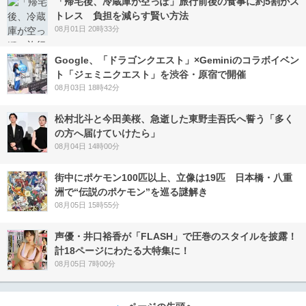
「帰宅後、冷蔵庫が空っぽ」旅行前後の食事に約5割がス
トレス 負担を減らす賢い方法
08月01日 20時33分
Google、「ドラゴンクエスト」×Geminiのコラボイベン
ト「ジェミニクエスト」を渋谷・原宿で開催
08月03日 18時42分
松村北斗と今田美桜、急逝した東野圭吾氏へ誓う「多く
の方へ届けていけたら」
08月04日 14時00分
街中にポケモン100匹以上、立像は19匹 日本橋・八重
洲で“伝説のポケモン”を巡る謎解き
08月05日 15時55分
声優・井口裕香が「FLASH」で圧巻のスタイルを披露！
計18ページにわたる大特集に！
08月05日 7時00分