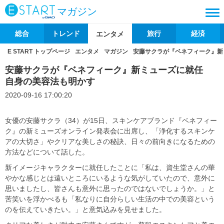
マガジン
総合
トレンド
旅行
経済
エンタメ
E START トップページ
エンタメ
マガジン
安藤サクラが『ベネフィーク』新
安藤サクラが『ベネフィーク』新ミューズに就任
自身の美容法も明かす
2020-09-16 17:00:20
女優の安藤サクラ（34）が15日、スキンケアブランド『ベネフィー
ク』の新ミューズオンライン発表会に出席し、「浄化するスキンケ
アの大切さ」やクリアな美しさの秘訣、日々の前向きになるための
方法などについて話した。
新イメージキャラクターに就任したことに「私は、資生堂さんの華
やかな感じとは遠いところにいるような気がしていたので、意外に
思いましたし、皆さんも意外に思ったのではないでしょうか。」と
苦笑いを浮かべるも「私なりに自分らしい生活の中での美容という
のを伝えていきたい。」と意気込みを見せました。