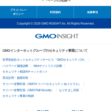
ページの先頭へ
プライバシー
利用規約
免責事項
ポリシー
Copyright © 2026 GMO INSIGHT Inc. All Rights Reserved.
GMOインターネットグループのセキュリティ事業について
世界初総合ネットセキュリティサービス「GMOセキュリティ24」
パスワード漏洩診断
Webサイトリスク診断
セキュリティ相談AIチャットボット
実在証明・盗聴対策
サイバー攻撃対策（GMOサイバーセキュリティ byイエラエ）
サイバー攻撃対策（GMO Flatt Security）
なりすまし対策
セキュリティ事業の軌跡