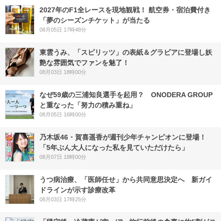
2027年のF1全レースを現地観戦！ 航空券・宿泊費付き
「夢のシーズンチケット」が当たる
08月05日 17時48分
東雲うみ、「スピリッツ」の表紙＆グラビアに登場し妖
艶な雰囲気でファンを魅了！
08月03日 18時00分
なぜ59歳の三浦知良選手を起用？ ONODERA GROUP
と重なった「努力の積み重ね」
08月05日 16時00分
乃木坂46・賀喜遥香が週刊少年チャンピオンに登場！
「5年ぶん大人になった私を見ていただけたら」
08月07日 18時00分
うつ病治療、「医師任せ」から共同意思決定へ 新ガイ
ドラインが示す診療改革
08月03日 17時25分