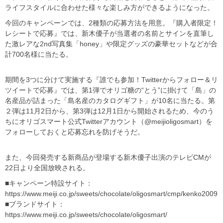
ライフスタイルに合わせた様々な楽しみ方ができるようになった。
今回のキャンペーンでは、2種類の応募方法を用意。『購入者限定！
レシートで応募』では、新木優子が当選者の名前とサインを直筆し
た激レアな2nd写真集「honey」や限定グッズの豪華セットなどが合
計700名様に当たる。
期間を3つに分けて実施する『誰でも参加！Twitterからフォロー＆リ
ツイートで応募』では、第1弾でオリゴ糖の“とう”に掛けて「島」の
名産品が詰まった「島名産のカタログギフト」が10名に当たる。第
２弾は11月2日から、第3弾は12月1日から開始されるため、今のう
ちにオリゴスマート公式Twitterアカウント（@meijioligosmart）を
フォローしておくと応募忘れを防げそうだ。
また、今回発売する新商品が登場する新木優子出演のテレビCMが
22日より全国放映される。
■キャンペーン特設サイト：
https://www.meiji.co.jp/sweets/chocolate/oligosmart/cmp/kenko2009
■ブランドサイト：
https://www.meiji.co.jp/sweets/chocolate/oligosmart/