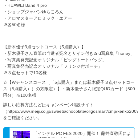
・HUAWEI Band 4 pro
・ショップジャパンゆらころん
・アロマスターアロミック・エアー
※各50名様
【新木優子3点セットコース（5点購入）】
・新木優子さん直筆の当選者宛名とサイン付き2nd写真集「honey」
・写真集発売記念オリジナル「ビッグトートバッグ」
・写真集発売記念オリジナル「フリンジ付ポーチ」
※３点セットで10名様
☆【Wチャンスコース（「5点購入」または新木優子３点セットコー
ス（5点購入））の方限定）】・新木優子さん限定QUOカード（500
円分）※100名様
詳しい応募方法などはキャンペーン特設サイト
（https://www.meiji.co.jp/sweets/chocolate/oligosmart/cmp/kenko20
をご確認ください。
「インテル PC FES 2020」開催！ 藤井直敬氏によ