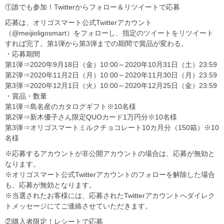
①誰でも参加！Twitterからフォロー＆リツイートで応募
応募は、オリゴスマート公式Twitterアカウント
（@meijioligosmart）をフォローし、指定のツイートをリツイート
すれば完了。第1弾から第3弾までの期間で賞品が変わる。
・応募期間
第1弾⇒2020年9月18日（金）10:00～2020年10月31日（土）23:59
第2弾⇒2020年11月2日（月）10:00～2020年11月30日（月）23:59
第3弾⇒2020年12月1日（火）10:00～2020年12月25日（金）23:59
・賞品・数量
第1弾⇒島名産のカタログギフト※10名様
第2弾⇒新木優子さん限定QUOカード1万円分※10名様
第3弾⇒オリゴスマートミルクチョコレート10カ月分（150箱）※10
名様
※応募するアカウントが非公開アカウントの場合は、応募が無効と
なります。
※オリゴスマート公式Twitterアカウントのフォローを解除した場合
も、応募が無効となります。
※当選されたお客様には、応募されたTwitterアカウントへダイレク
トメッセージにてご連絡させていただきます。
②購入者限定！レシートで応募