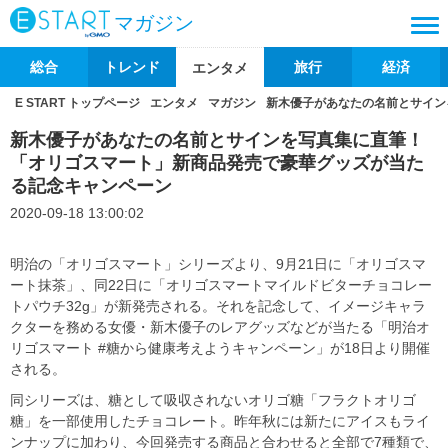
マガジン
総合
トレンド
旅行
経済
エンタメ
E START トップページ
エンタメ
マガジン
新木優子があなたの名前とサイン
新木優子があなたの名前とサインを写真集に直筆！
「オリゴスマート」新商品発売で豪華グッズが当た
る記念キャンペーン
2020-09-18 13:00:02
明治の「オリゴスマート」シリーズより、9月21日に「オリゴスマ
ート抹茶」、同22日に「オリゴスマートマイルドビターチョコレー
トパウチ32g」が新発売される。それを記念して、イメージキャラ
クターを務める女優・新木優子のレアグッズなどが当たる「明治オ
リゴスマート #糖から健康考えようキャンペーン」が18日より開催
される。
同シリーズは、糖として吸収されないオリゴ糖「フラクトオリゴ
糖」を一部使用したチョコレート。昨年秋には新たにアイスもライ
ンナップに加わり、今回発売する商品と合わせると全部で7種類で、