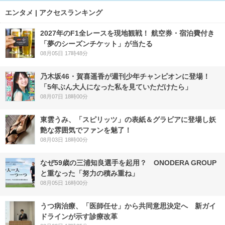
エンタメ | アクセスランキング
2027年のF1全レースを現地観戦！ 航空券・宿泊費付き
「夢のシーズンチケット」が当たる
08月05日 17時48分
乃木坂46・賀喜遥香が週刊少年チャンピオンに登場！
「5年ぶん大人になった私を見ていただけたら」
08月07日 18時00分
東雲うみ、「スピリッツ」の表紙＆グラビアに登場し妖
艶な雰囲気でファンを魅了！
08月03日 18時00分
なぜ59歳の三浦知良選手を起用？ ONODERA GROUP
と重なった「努力の積み重ね」
08月05日 16時00分
うつ病治療、「医師任せ」から共同意思決定へ 新ガイ
ドラインが示す診療改革