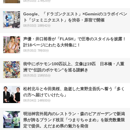
08月03日 17時25分
Google、「ドラゴンクエスト」×Geminiのコラボイベン
ト「ジェミニクエスト」を渋谷・原宿で開催
08月03日 18時42分
声優・井口裕香が「FLASH」で圧巻のスタイルを披露！
計18ページにわたる大特集に！
08月05日 7時00分
街中にポケモン100匹以上、立像は19匹 日本橋・八重
洲で“伝説のポケモン”を巡る謎解き
08月05日 15時55分
松村北斗と今田美桜、急逝した東野圭吾氏へ誓う「多く
の方へ届けていけたら」
08月04日 14時00分
明治神宮外苑内のレストラン・森のビアガーデンで新潟
県が誇るブランド枝豆「つまりちゃまめ」を販売数量限
定で提供。えだまめ県の魅力を発信