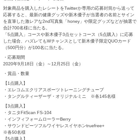
対象商品を購入したレシートをTwitterか専用の応募封筒から送って
応募すると、最新の健康グッズや新木優子が当選者の名前とサイン
を直筆した激レアな2nd写真集「honey」や限定グッズなどが抽選で
合計700名様に当たる。
「5点購入」コースや新木優子3点セットコース（5点購入）に応募
した場合、ハズレてもWチャンスとして新木優子限定QUOカード
（500円分）が100名に当たる。
・応募期間
2020年9月18日（金）～12月25日（金）
・賞品・数量
【1点購入】
・エレコムエクリアスポーツトレーニングチューブ
・タングルティーザーザ・オリジナルミニ ※各145名様
【3点購入】
・タニタFitScan FS-104
・インフィフォームローラーBerry
・サウンドピーツフルワイヤレスイヤホンtruefree+
※各50名様
【5点購入】