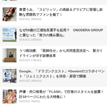
東雲うみ、「スピリッツ」の表紙＆グラビアに登場し妖
艶な雰囲気でファンを魅了！
08月03日 18時00分
なぜ59歳の三浦知良選手を起用？ ONODERA GROUP
と重なった「努力の積み重ね」
08月05日 16時00分
うつ病治療、「医師任せ」から共同意思決定へ 新ガイ
ドラインが示す診療改革
08月03日 17時25分
Google、「ドラゴンクエスト」×Geminiのコラボイベン
ト「ジェミニクエスト」を渋谷・原宿で開催
08月03日 18時42分
声優・井口裕香が「FLASH」で圧巻のスタイルを披露！
計18ページにわたる大特集に！
08月05日 7時00分