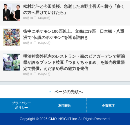
松村北斗と今田美桜、急逝した東野圭吾氏へ誓う「多く
の方へ届けていけたら」
08月04日 14時00分
街中にポケモン100匹以上、立像は19匹 日本橋・八重
洲で“伝説のポケモン”を巡る謎解き
08月05日 15時55分
明治神宮外苑内のレストラン・森のビアガーデンで新潟
県が誇るブランド枝豆「つまりちゃまめ」を販売数量限
定で提供。えだまめ県の魅力を発信
08月05日 15時51分
ページの先頭へ
プライバシー
利用規約
免責事項
ポリシー
Copyright © 2026 GMO INSIGHT Inc. All Rights Reserved.