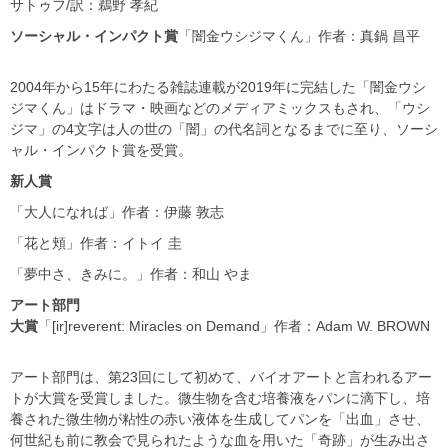
サトゥフ/訳：鵜野 孝紀
ソーシャル・インパクト賞
「闇金ウシジマくん」作者：真鍋 昌平
2004年から15年にわたる雑誌連載が2019年に完結した「闇金ウシ
ジマくん」はドラマ・映画などのメディアミックスもされ、「ウシ
ジマ」の4文字は人の世の「闇」の代名詞となるまでに至り、ソーシ
ャル・インパクト賞を受賞。
新人賞
「大人になれば」作者：伊藤 敦志
「花と頬」作者：イトイ 圭
「夢中さ、きみに。」作者：和山 やま
アート部門
大賞
「[ir]reverent: Miracles on Demand」作者：Adam W. BROWN
アート部門は、第23回にして初めて、バイオアートと言われるアー
トが大賞を受賞しました。微生物を含む培養液をパンに滴下し、培
養された微生物が粘性の赤い液体を生成してパンを「出血」させ、
何世紀も前に教会で見られたような血を用いた「奇跡」が生み出さ