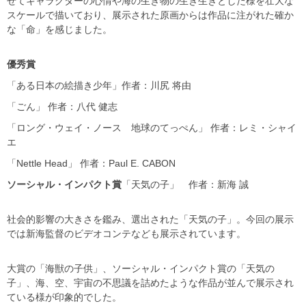
せてキャラクターの心情や海の生き物の生き生きとした様を壮大な
スケールで描いており、展示された原画からは作品に注がれた確か
な「命」を感じました。
優秀賞
「ある日本の絵描き少年」作者：川尻 将由
「ごん」 作者：八代 健志
「ロング・ウェイ・ノース 地球のてっぺん」 作者：レミ・シャイ
エ
「Nettle Head」 作者：Paul E. CABON
ソーシャル・インパクト賞
「天気の子」 作者：新海 誠
社会的影響の大きさを鑑み、選出された「天気の子」。今回の展示
では新海監督のビデオコンテなども展示されています。
大賞の「海獣の子供」、ソーシャル・インパクト賞の「天気の
子」、海、空、宇宙の不思議を詰めたような作品が並んで展示され
ている様が印象的でした。