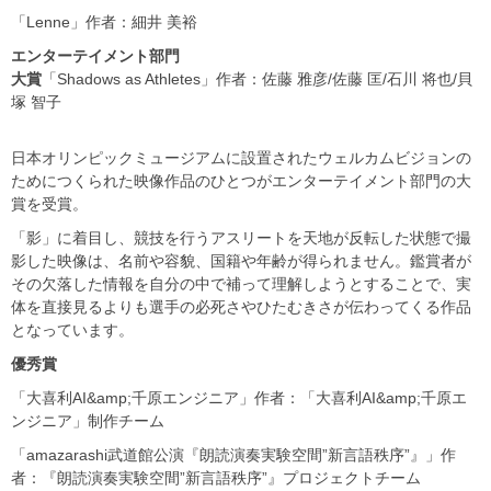
「Lenne」作者：細井 美裕
エンターテイメント部門
大賞
「Shadows as Athletes」作者：佐藤 雅彦/佐藤 匡/石川 将也/貝
塚 智子
日本オリンピックミュージアムに設置されたウェルカムビジョンの
ためにつくられた映像作品のひとつがエンターテイメント部門の大
賞を受賞。
「影」に着目し、競技を行うアスリートを天地が反転した状態で撮
影した映像は、名前や容貌、国籍や年齢が得られません。鑑賞者が
その欠落した情報を自分の中で補って理解しようとすることで、実
体を直接見るよりも選手の必死さやひたむきさが伝わってくる作品
となっています。
優秀賞
「大喜利AI&amp;千原エンジニア」作者：「大喜利AI&amp;千原エ
ンジニア」制作チーム
「amazarashi武道館公演『朗読演奏実験空間”新言語秩序”』」作
者：『朗読演奏実験空間”新言語秩序”』プロジェクトチーム