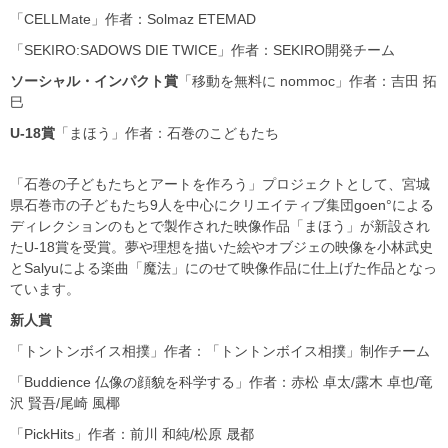
「CELLMate」作者：Solmaz ETEMAD
「SEKIRO:SADOWS DIE TWICE」作者：SEKIRO開発チーム
ソーシャル・インパクト賞
「移動を無料に nommoc」作者：吉田 拓
巳
U-18賞
「まほう」作者：石巻のこどもたち
「石巻の子どもたちとアートを作ろう」プロジェクトとして、宮城
県石巻市の子どもたち9人を中心にクリエイティブ集団goen°による
ディレクションのもとで製作された映像作品「まほう」が新設され
たU-18賞を受賞。夢や理想を描いた絵やオブジェの映像を小林武史
とSalyuによる楽曲「魔法」にのせて映像作品に仕上げた作品となっ
ています。
新人賞
「トントンボイス相撲」作者：「トントンボイス相撲」制作チーム
「Buddience 仏像の顔貌を科学する」作者：赤松 卓太/露木 卓也/竜
沢 賢吾/尾崎 風椰
「PickHits」作者：前川 和純/松原 晟都