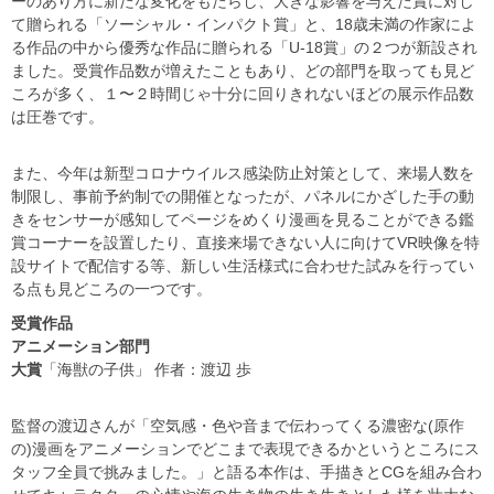
ーのあり方に新たな変化をもたらし、大きな影響を与えた賞に対し
て贈られる「ソーシャル・インパクト賞」と、18歳未満の作家によ
る作品の中から優秀な作品に贈られる「U-18賞」の２つが新設され
ました。受賞作品数が増えたこともあり、どの部門を取っても見ど
ころが多く、１〜２時間じゃ十分に回りきれないほどの展示作品数
は圧巻です。
また、今年は新型コロナウイルス感染防止対策として、来場人数を
制限し、事前予約制での開催となったが、パネルにかざした手の動
きをセンサーが感知してページをめくり漫画を見ることができる鑑
賞コーナーを設置したり、直接来場できない人に向けてVR映像を特
設サイトで配信する等、新しい生活様式に合わせた試みを行ってい
る点も見どころの一つです。
受賞作品
アニメーション部門
大賞
「海獣の子供」 作者：渡辺 歩
監督の渡辺さんが「空気感・色や音まで伝わってくる濃密な(原作
の)漫画をアニメーションでどこまで表現できるかというところにス
タッフ全員で挑みました。」と語る本作は、手描きとCGを組み合わ