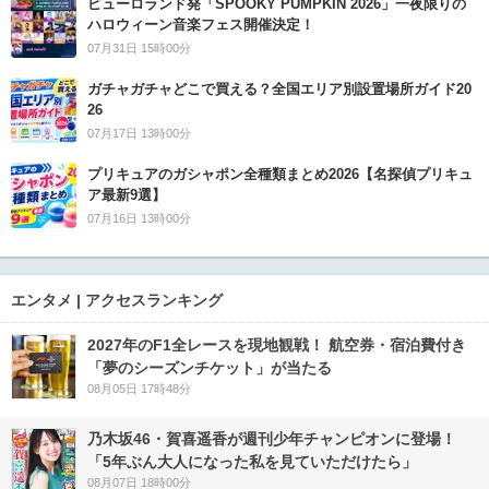
ピューロランド発「SPOOKY PUMPKIN 2026」一夜限りの
ハロウィーン音楽フェス開催決定！
07月31日 15時00分
ガチャガチャどこで買える？全国エリア別設置場所ガイド20
26
07月17日 13時00分
プリキュアのガシャポン全種類まとめ2026【名探偵プリキュ
ア最新9選】
07月16日 13時00分
エンタメ | アクセスランキング
2027年のF1全レースを現地観戦！ 航空券・宿泊費付き
「夢のシーズンチケット」が当たる
08月05日 17時48分
乃木坂46・賀喜遥香が週刊少年チャンピオンに登場！
「5年ぶん大人になった私を見ていただけたら」
08月07日 18時00分