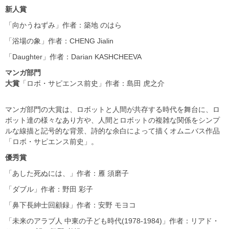
新人賞
「向かうねずみ」作者：築地 のはら
「浴場の象」作者：CHENG Jialin
「Daughter」作者：Darian KASHCHEEVA
マンガ部門
大賞
「ロボ・サピエンス前史」作者：島田 虎之介
マンガ部門の大賞は、ロボットと人間が共存する時代を舞台に、ロ
ボット達の様々なあり方や、人間とロボットの複雑な関係をシンプ
ルな線描と記号的な背景、詩的な余白によって描くオムニバス作品
「ロボ・サピエンス前史」。
優秀賞
「あした死ぬには、」作者：雁 須磨子
「ダブル」作者：野田 彩子
「鼻下長紳士回顧録」作者：安野 モヨコ
「未来のアラブ人 中東の子ども時代(1978-1984)」作者：リアド・