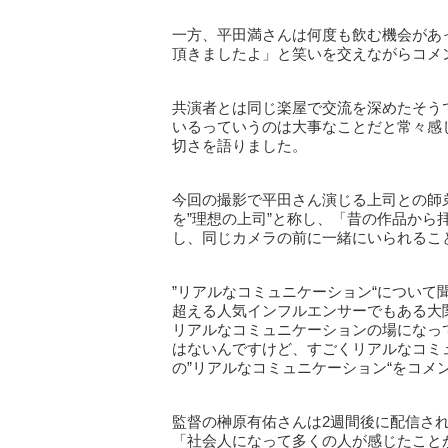
一方、平田満さんは何度も飲む機会があ
頂きましたよ」と笑いを交えながらコメ
共演者とは同じ楽屋で交流を深めたそう
いるっていうのは大事なことだと常々感
切さを語りました。
今回の撮影で平田さん演じる上司との師
を”理想の上司”と称し、「昔の作品か
し、同じカメラの前に一緒にいられるこ
”リアルなコミュニケーション“について聞か
超える人気インフルエンサーでもある大
リアルなコミュニケーションの場になっ
はないんですけど、すごくリアルなコミ
の”リアルなコミュニケーション“をコメ
監督の榊原有佑さんは2週間後に配信される
「社会人になって多くの人が感じたこと