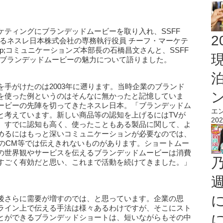
ティングにブランデッドムービーを取り入れ、SSFF
2
りのあるネスレ日本株式会社の専務執行役員 チーフ・マーケテ
p;コミュニケーションズ本部長の石橋昌文さんと、SSFF
登壇。ブランデッドムービーの魅力について語りました。
手がけたのは2003年に遡ります。当時企業のブランド
を使った例というのはそんなに無かったと記憶していま
ービーの先陣を切ってきたネスレ日本。「ブランデッドム
エ
と考えています。新しい商品等の認知を上げるにはTVが
202
、すでに認知も高く、使ったこともある製品に関して、よ
めるにはもっと深いコミュニケーションが必要なのでは、
度のCM等では伝えきれないものがあります。ショートムー
の世界観やサービスを伝えるブランデッドムービーは消費
すごく有効だと思い、これまで活動を続けてきました。」
後さらに需要が増すのでは、と思っています。企業の思
ライン上で伝える手法は様々あるわけですが、そこにスト
とができるブランデッドショートは、短いながらもその中