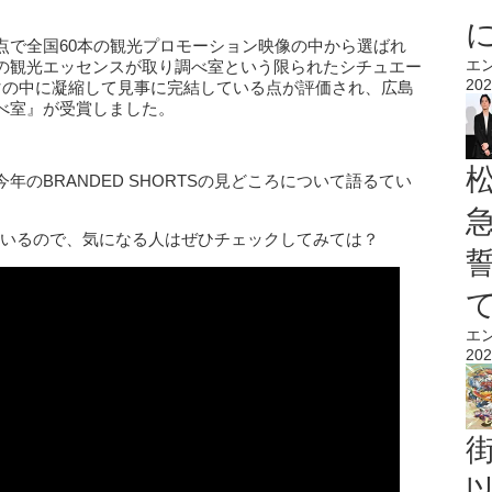
点で全国60本の観光プロモーション映像の中から選ばれ
エ
の観光エッセンスが取り調べ室という限られたシチュエー
202
マの中に凝縮して見事に完結している点が評価され、広島
べ室』が受賞しました。
のBRANDED SHORTSの見どころについて語るてい
。
説しているので、気になる人はぜひチェックしてみては？
エ
202