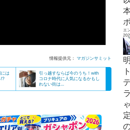
エ
202
】
情報提供元：
マガジンサミット
因には
引っ越すならば今のうち！with
!?
コロナ時代に人気になるかもし
れない街は...