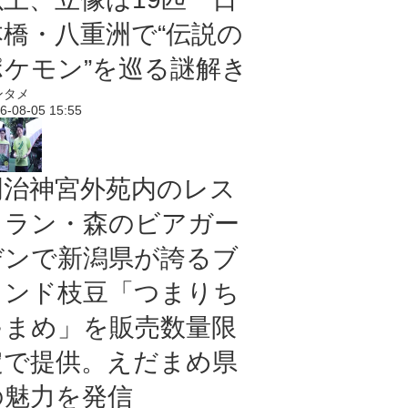
本橋・八重洲で“伝説の
ポケモン”を巡る謎解き
ンタメ
6-08-05 15:55
明治神宮外苑内のレス
トラン・森のビアガー
デンで新潟県が誇るブ
ランド枝豆「つまりち
ゃまめ」を販売数量限
定で提供。えだまめ県
の魅力を発信