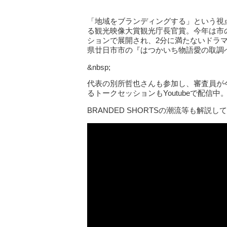
「地域をブランディングする」という視
る観光映像大賞観光庁長官賞。今年は市
ションで展開され、2分に満たないドラ
県廿日市市の『はつかいち物語愛の取調
&nbsp;
代表の別所哲也さんも参加し、審査員が今年
るトークセッションもYoutubeで配信中
BRANDED SHORTSの潮流等も解