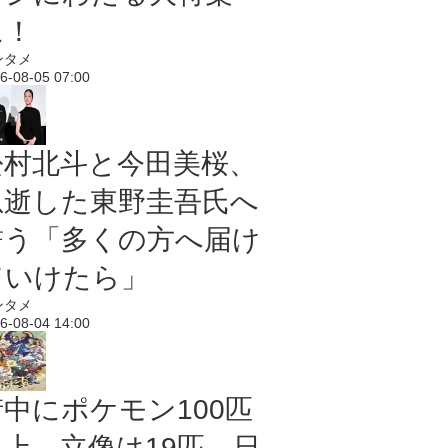
に！
ンタメ
6-08-05 07:00
松村北斗と今田美桜、
急逝した東野圭吾氏へ
誓う「多くの方へ届け
ていけたら」
ンタメ
6-08-04 14:00
街中にポケモン100匹
以上、立像は19匹 日