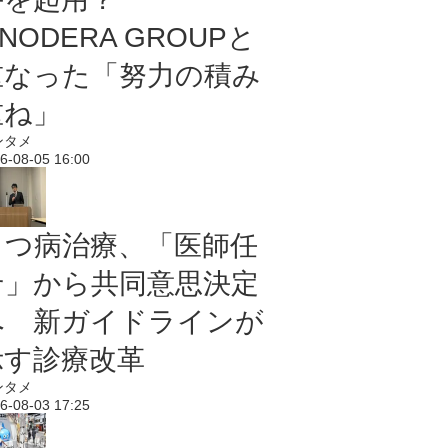
NODERA GROUPと
重なった「努力の積み
重ね」
ンタメ
6-08-05 16:00
うつ病治療、「医師任
せ」から共同意思決定
へ 新ガイドラインが
示す診療改革
ンタメ
6-08-03 17:25