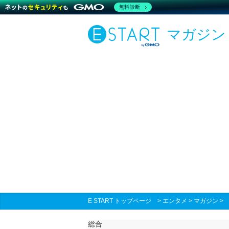
無料診断
マガジン
E START トップページ
>
エンタメ
>
マガジン
総合