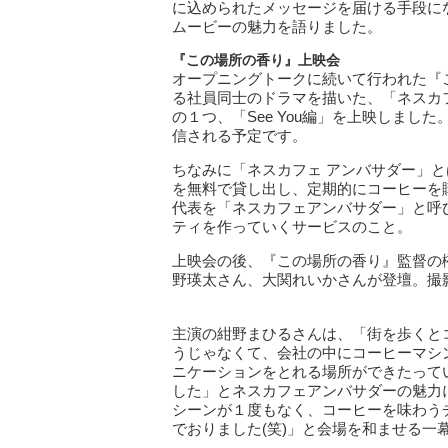
に込められたメッセージを届ける手段に
ムービーの魅力を語りました。
『
この場所の香り』
上映会
オープニングトークに続いて行われた『
る社員同士のドラマを描いた、「ネスカ
の１つ、「See You編」を上映しま
信される予定です。
ちなみに「ネスカフェ アンバサダー」
を無料で貸し出し、定期的にコーヒーを
代表を「ネスカフェアンバサダー」と呼
ティを作っていくサービスのこと。
上映会の後、『この場所の香り』監督の
野瑛太さん、大関れいかさんが登壇。撮
主演の紺野まひるさんは、「街を歩くと
うじゃなくて、会社の中にコーヒーマシ
ニケーションをとれる場所ができたって
した」とネスカフェアンバサダーの魅力
シーンが１度もなく、コーヒーを味わう
でおりました(笑)」と会場を和ませる一