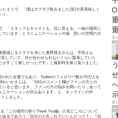
O
ったそうで、「僕はガブガブ飲みました(笑)大変美味しく
ント。
で、「スタッフもキャストも、目に見える、一緒の場所に
じています」とコミュニケーションの場、憩いの空間の大
エ
202
弟愛感じるドラマを演じた奥野瑛太さんは、平田さん
ら拝見していて、目が合わせられないくらい緊張していた
とがすごく嬉しかったです」と撮影時を振り返りました。
れた女優でもあり、Twitterのフォロワー数が70万人を
関れいかさんは、「SNSのコメント欄がファンの方との
ていると思います。ファンの方の悩みを聞いたり…会って
ュニケーションが沢山あります」と、オンラインの中
ントしました。
エ
202
『この場所の香りThank You編』の見どころについて
があるであろう『自分の人生これでいいんだっけ？』『自