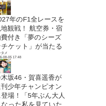
027年のF1全レースを
現地観戦！ 航空券・宿
泊費付き「夢のシーズ
ンチケット」が当たる
ンタメ
6-08-05 17:48
乃木坂46・賀喜遥香が
週刊少年チャンピオン
に登場！「5年ぶん大人
になった私を見ていた