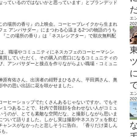
なっているのではないかと思っています」とブランデッド
エ
202
この場所の香り』の上映会。コーヒーブレイクから生まれ
フェ アンバサダー」にまつわる心温まる2つの物語のうち
した。『この場所の香り』は「ネスレシアター」で順次無料配
とは、職場やコミュニティにネスカフェのコーヒーマシン
購買していただく、その購入の窓口になるコミュニティの
び、アンバサダーと接点を作りながらよい職場・コミュニ
榊原有佑さん、出演者の紺野まひるさん、平田満さん、奥
影中の思い出話に花を咲かせました。
エ
202
コーヒーショップでたくさんあるじゃないですか。でもそ
ン１つあることで、社内で普段顔を合わせない人がコミュ
いうのが、とても素敵な空間だな、と撮影しながら思いま
について語りました。しかし実は撮影中ネスカフェを飲む
チャンスがなかったと悲しそうに告白。「香りだけ楽しん
幕も。