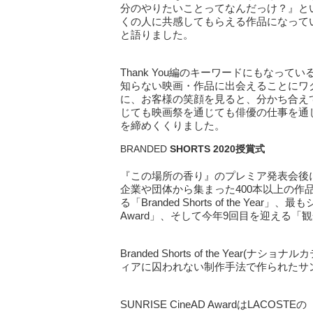
分のやりたいことってなんだっけ？』と
くの人に共感してもらえる作品になって
と語りました。
Thank You編のキーワードにもなっ
知らない映画・作品に出会えることにワ
に、お客様の笑顔を見ると、分かち合え
じても映画祭を通じても俳優の仕事を通
を締めくくりました。
BRANDED
SHORTS 2020
授賞式
『この場所の香り』のプレミア発表会後に行わ
企業や団体から集まった400本以上の
る「Branded Shorts of the Yea
Award」、そして今年9回目を迎える
Branded Shorts of the Year
ィアに囚われない制作手法で作られたサ
SUNRISE CineAD AwardはLACOSTEの『