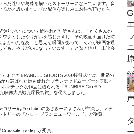
いった迷いや葛藤を描いたストーリーになっています。多
いるかと思います。ぜひ配信を楽しみにお待ち頂けたら」
G
エ
ている”やりがい”について聞かれた別所さんは、「たくさんの
クワクとしたやりがいを感じますし、その映画を届けた時
てよかったなあ、と思える瞬間があって、それが映画を通
じても、やりがいになっています。」と熱く語り、上映会
エ
202
れたBRANDED SHORTS 2020授賞式では、世界の
作品から選ばれた最も優れたブランデッドムービーを表彰す
r」、最もシネマチックな作品に贈られる「SUNRISE CineAD
「観光映像大賞観光庁長官賞」を発表しました。
(ナショナルカテゴリー)はYouTuberのあさぎーにょさんが主演し、メデ
ントリーの『ハロー!ブランニューワールド』が受賞。
Crocodile Inside』が受賞。