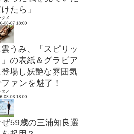
だけたら」
ンタメ
6-08-07 18:00
東雲うみ、「スピリッ
ツ」の表紙＆グラビア
に登場し妖艶な雰囲気
でファンを魅了！
ンタメ
6-08-03 18:00
なぜ59歳の三浦知良選
手を起用？