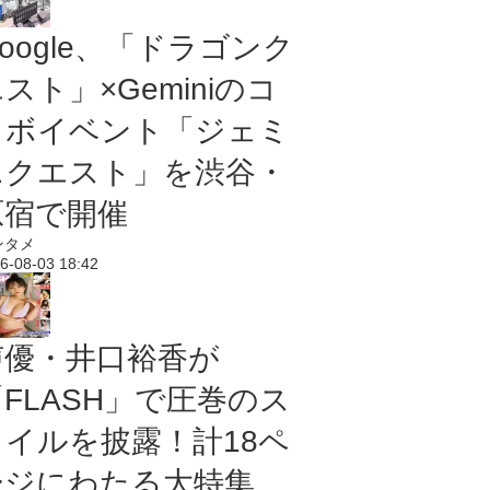
oogle、「ドラゴンク
スト」×Geminiのコ
ラボイベント「ジェミ
ニクエスト」を渋谷・
原宿で開催
ンタメ
6-08-03 18:42
声優・井口裕香が
「FLASH」で圧巻のス
タイルを披露！計18ペ
ージにわたる大特集