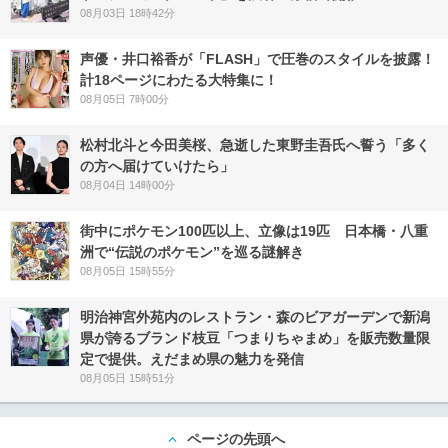
08月03日 18時42分
声優・井口裕香が「FLASH」で圧巻のスタイルを披露！
計18ページにわたる大特集に！
08月05日 7時00分
松村北斗と今田美桜、急逝した東野圭吾氏へ誓う「多く
の方へ届けていけたら」
08月04日 14時00分
街中にポケモン100匹以上、立像は19匹 日本橋・八重
洲で“伝説のポケモン”を巡る謎解き
08月05日 15時55分
明治神宮外苑内のレストラン・森のビアガーデンで新潟
県が誇るブランド枝豆「つまりちゃまめ」を販売数量限
定で提供。えだまめ県の魅力を発信
08月05日 15時51分
ページの先頭へ