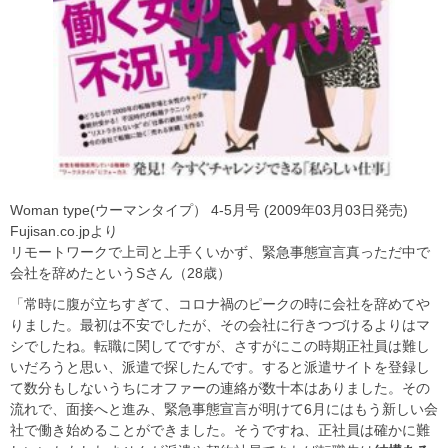
Woman type(ウーマンタイプ） 4-5月号 (2009年03月03日発売)
Fujisan.co.jpより
リモートワークで上司と上手くいかず、緊急事態宣言真っただ中で
会社を辞めたというSさん（28歳）
「常時に腹が立ちすぎて、コロナ禍のピークの時に会社を辞めてや
りました。最初は不安でしたが、その会社に行きつづけるよりはマ
シでしたね。転職に関してですが、さすがにこの時期正社員は難し
いだろうと思い、派遣で探したんです。すると派遣サイトを登録し
て数分もしないうちにオファーの連絡が数十本はありました。その
流れで、面接へと進み、緊急事態宣言が明けて6月にはもう新しい会
社で働き始めることができました。そうですね、正社員は確かに難