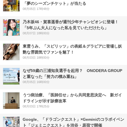
「夢のシーズンチケット」が当たる
08月05日 17時48分
乃木坂46・賀喜遥香が週刊少年チャンピオンに登場！
「5年ぶん大人になった私を見ていただけたら」
08月07日 18時00分
東雲うみ、「スピリッツ」の表紙＆グラビアに登場し妖
艶な雰囲気でファンを魅了！
08月03日 18時00分
なぜ59歳の三浦知良選手を起用？ ONODERA GROUP
と重なった「努力の積み重ね」
08月05日 16時00分
うつ病治療、「医師任せ」から共同意思決定へ 新ガイ
ドラインが示す診療改革
08月03日 17時25分
Google、「ドラゴンクエスト」×Geminiのコラボイベン
ト「ジェミニクエスト」を渋谷・原宿で開催