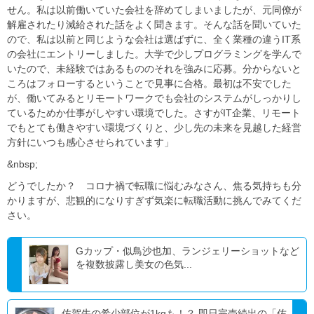
せん。私は以前働いていた会社を辞めてしまいましたが、元同僚が
解雇されたり減給された話をよく聞きます。そんな話を聞いていた
ので、私は以前と同じような会社は選ばずに、全く業種の違うIT系
の会社にエントリーしました。大学で少しプログラミングを学んで
いたので、未経験ではあるもののそれを強みに応募。分からないと
ころはフォローするということで見事に合格。最初は不安でした
が、働いてみるとリモートワークでも会社のシステムがしっかりし
ているためか仕事がしやすい環境でした。さすがIT企業、リモート
でもとても働きやすい環境づくりと、少し先の未来を見越した経営
方針にいつも感心させられています」
&nbsp;
どうでしたか？ コロナ禍で転職に悩むみなさん、焦る気持ちも分
かりますが、悲観的になりすぎず気楽に転職活動に挑んでみてくだ
さい。
Gカップ・似鳥沙也加、ランジェリーショットなど
を複数披露し美女の色気...
佐賀牛の希少部位が1kgも！？ 即日完売続出の「佐