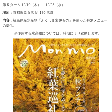
第 5 ターム 12/10（木）～ 12/23（水）
場所
：首都圏飲食店 約 150 店舗
内容
：福島県産水産物「ふくしま常磐もの」を使った特別メニュー
の提供。
※使用する水産物については、時期により変動します。