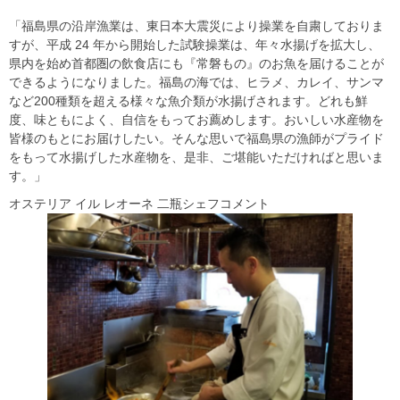
「福島県の沿岸漁業は、東日本大震災により操業を自粛しておりま
すが、平成 24 年から開始した試験操業は、年々水揚げを拡大し、
県内を始め首都圏の飲食店にも『常磐もの』のお魚を届けることが
できるようになりました。福島の海では、ヒラメ、カレイ、サンマ
など200種類を超える様々な魚介類が水揚げされます。どれも鮮
度、味ともによく、自信をもってお薦めします。おいしい水産物を
皆様のもとにお届けしたい。そんな思いで福島県の漁師がプライド
をもって水揚げした水産物を、是非、ご堪能いただければと思いま
す。」
オステリア イル レオーネ 二瓶シェフコメント