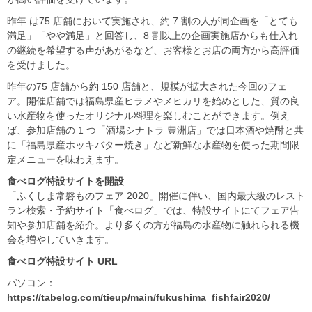
昨年 は75 店舗において実施され、約 7 割の人が同企画を「とても
満足」「やや満足」と回答し、8 割以上の企画実施店からも仕入れ
の継続を希望する声があがるなど、お客様とお店の両方から高評価
を受けました。
昨年の75 店舗から約 150 店舗と、規模が拡大された今回のフェ
ア。開催店舗では福島県産ヒラメやメヒカリを始めとした、質の良
い水産物を使ったオリジナル料理を楽しむことができます。例え
ば、参加店舗の 1 つ「酒場シナトラ 豊洲店」では日本酒や焼酎と共
に「福島県産ホッキバター焼き」など新鮮な水産物を使った期間限
定メニューを味わえます。
食べログ特設サイトを開設
「ふくしま常磐ものフェア 2020」開催に伴い、国内最大級のレスト
ラン検索・予約サイト「食べログ」では、特設サイトにてフェア告
知や参加店舗を紹介。より多くの方が福島の水産物に触れられる機
会を増やしていきます。
食べログ特設サイト URL
パソコン：
https://tabelog.com/tieup/main/fukushima_fishfair2020/