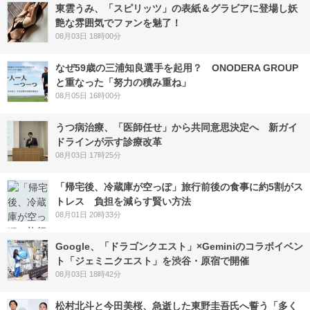
東雲うみ、「スピリッツ」の表紙＆グラビアに登場し妖
艶な雰囲気でファンを魅了！
08月03日 18時00分
なぜ59歳の三浦知良選手を起用？ ONODERA GROUP
と重なった「努力の積み重ね」
08月05日 16時00分
うつ病治療、「医師任せ」から共同意思決定へ 新ガイ
ドラインが示す診療改革
08月03日 17時25分
「帰宅後、冷蔵庫が空っぽ」旅行前後の食事に約5割がス
トレス 負担を減らす賢い方法
08月01日 20時33分
Google、「ドラゴンクエスト」×Geminiのコラボイベン
ト「ジェミニクエスト」を渋谷・原宿で開催
08月03日 18時42分
松村北斗と今田美桜、急逝した東野圭吾氏へ誓う「多く