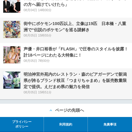
の方へ届けていけたら」
08月04日 14時00分
街中にポケモン100匹以上、立像は19匹 日本橋・八重
洲で“伝説のポケモン”を巡る謎解き
08月05日 15時55分
声優・井口裕香が「FLASH」で圧巻のスタイルを披露！
計18ページにわたる大特集に！
08月05日 7時00分
明治神宮外苑内のレストラン・森のビアガーデンで新潟
県が誇るブランド枝豆「つまりちゃまめ」を販売数量限
定で提供。えだまめ県の魅力を発信
08月05日 15時51分
ページの先頭へ
プライバシー
利用規約
免責事項
ポリシー