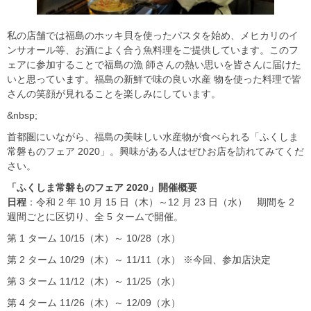
私の店舗では福島のホッキ貝を使ったパスタを始め、メヒカリのイ
ンサオール等、お酒によく合う魚料理をご提供しています。このフ
ェアに参加することで福島の漁 師さんの熱い思いを皆さんに届けた
いと思っています。福島の新鮮で味の良い水産 物を使った料理で皆
さんの笑顔が見れることを楽しみにしています。
&nbsp;
首都圏にいながら、福島の美味しい水産物が食べられる「ふくしま
常磐ものフェア 2020」。興味がある人はぜひお店を訪れてみてくだ
さい。
「ふくしま常磐ものフェア 2020
」開催概要
日程
：令和 2 年 10 月 15 日（木）～12 月 23 日（水） 期間を 2
週間ごとに区切り、全 5 タームで開催。
第 1 ターム 10/15（木）～ 10/28（水）
第 2 ターム 10/29（木）～ 11/11（水） ※今回、参加店決定
第 3 ターム 11/12（木）～ 11/25（水）
第 4 ターム 11/26（木）～ 12/09（水）