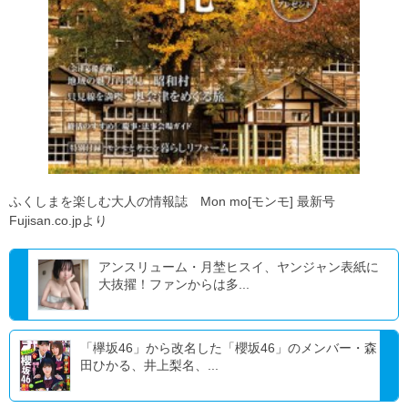
ふくしまを楽しむ大人の情報誌 Mon mo[モンモ] 最新号
Fujisan.co.jpより
アンスリューム・月埜ヒスイ、ヤンジャン表紙に
大抜擢！ファンからは多...
「欅坂46」から改名した「櫻坂46」のメンバー・森
田ひかる、井上梨名、...