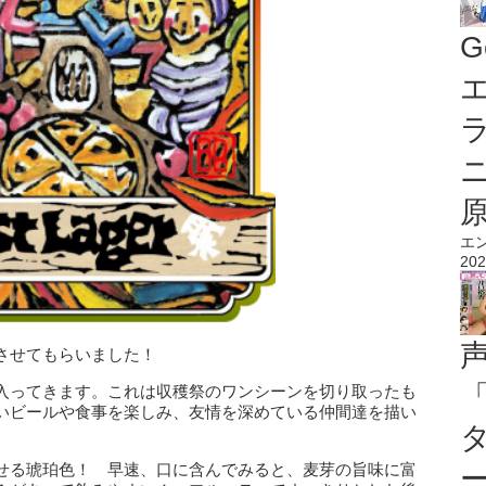
G
エ
エ
202
させてもらいました！
入ってきます。これは収穫祭のワンシーンを切り取ったも
いビールや食事を楽しみ、友情を深めている仲間達を描い
せる琥珀色！ 早速、口に含んでみると、麦芽の旨味に富