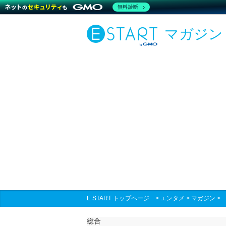
無料診断
マガジン
E START トップページ
>
エンタメ
>
マガジン
総合