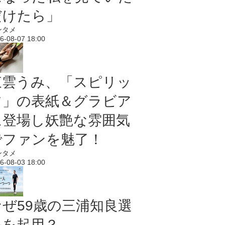
だけたら」
ンタメ
6-08-07 18:00
東雲うみ、「スピリッ
ツ」の表紙＆グラビア
に登場し妖艶な雰囲気
でファンを魅了！
ンタメ
6-08-03 18:00
なぜ59歳の三浦知良選
手を起用？