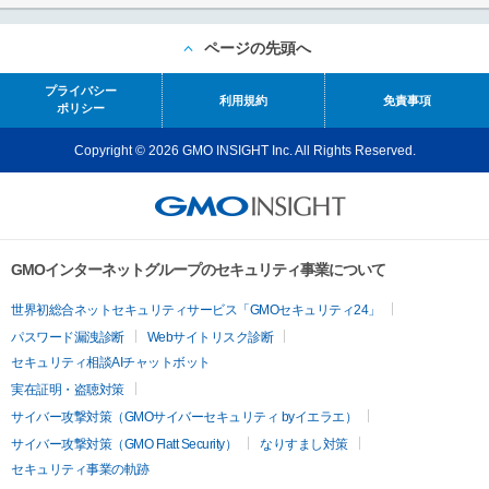
ページの先頭へ
プライバシー
利用規約
免責事項
ポリシー
Copyright © 2026 GMO INSIGHT Inc. All Rights Reserved.
GMOインターネットグループのセキュリティ事業について
世界初総合ネットセキュリティサービス「GMOセキュリティ24」
パスワード漏洩診断
Webサイトリスク診断
セキュリティ相談AIチャットボット
実在証明・盗聴対策
サイバー攻撃対策（GMOサイバーセキュリティ byイエラエ）
サイバー攻撃対策（GMO Flatt Security）
なりすまし対策
セキュリティ事業の軌跡