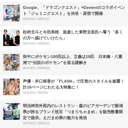
Google、「ドラゴンクエスト」×Geminiのコラボイベン
ト「ジェミニクエスト」を渋谷・原宿で開催
08月03日 18時42分
松村北斗と今田美桜、急逝した東野圭吾氏へ誓う「多く
の方へ届けていけたら」
08月04日 14時00分
街中にポケモン100匹以上、立像は19匹 日本橋・八重
洲で“伝説のポケモン”を巡る謎解き
08月05日 15時55分
声優・井口裕香が「FLASH」で圧巻のスタイルを披露！
計18ページにわたる大特集に！
08月05日 7時00分
明治神宮外苑内のレストラン・森のビアガーデンで新潟
県が誇るブランド枝豆「つまりちゃまめ」を販売数量限
定で提供。えだまめ県の魅力を発信
08月05日 15時51分