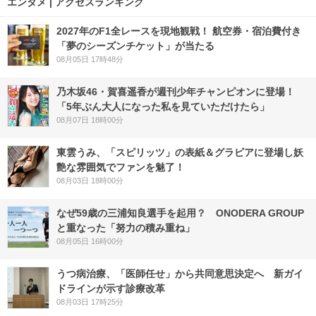
エンタメ | アクセスランキング
2027年のF1全レースを現地観戦！ 航空券・宿泊費付き
「夢のシーズンチケット」が当たる
08月05日 17時48分
乃木坂46・賀喜遥香が週刊少年チャンピオンに登場！
「5年ぶん大人になった私を見ていただけたら」
08月07日 18時00分
東雲うみ、「スピリッツ」の表紙＆グラビアに登場し妖
艶な雰囲気でファンを魅了！
08月03日 18時00分
なぜ59歳の三浦知良選手を起用？ ONODERA GROUP
と重なった「努力の積み重ね」
08月05日 16時00分
うつ病治療、「医師任せ」から共同意思決定へ 新ガイ
ドラインが示す診療改革
08月03日 17時25分