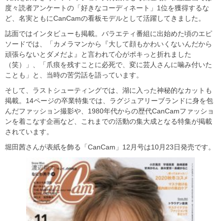
度々読者アンケートの「好きなコーディネート」1位を獲得するな
ど、名実ともにCanCamの看板モデルとして活躍してきました。
誌面ではインタビューも掲載。バラエティ番組に出始めた頃のエピ
ソードでは、「カメラマンから『大して顔もかわいくないんだから
頑張らないとダメだよ』と言われて心がポキっと折れました
（笑）」、「爪痕を残すことに必死で、変に芸人さんに噛み付いた
ことも」と、当時の苦労話を語っています。
そして、ラストシューティングでは、湖に入った神秘的なカットも
掲載。14ページの卒業特集では、ラグジュアリーブランドに身を包
んだファッション撮影や、1980年代からの歴代CanCamファッショ
ンを着こなす企画など、これまでの活動の集大成となる特集が掲載
されています。
堀田茜さんが表紙を飾る「CanCam」12月号は10月23日発売です。