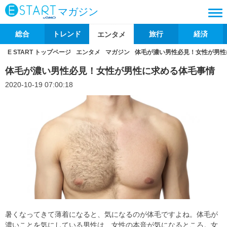
マガジン
総合
トレンド
旅行
経済
エンタメ
E START トップページ
エンタメ
マガジン
体毛が濃い男性必見！女性が男性
体毛が濃い男性必見！女性が男性に求める体毛事情
2020-10-19 07:00:18
暑くなってきて薄着になると、気になるのが体毛ですよね。体毛が
濃いことを気にしている男性は、女性の本音が気になるところ。女