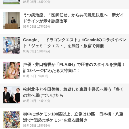
08月05日 16時00分
うつ病治療、「医師任せ」から共同意思決定へ 新ガイ
ドラインが示す診療改革
08月03日 17時25分
Google、「ドラゴンクエスト」×Geminiのコラボイベン
ト「ジェミニクエスト」を渋谷・原宿で開催
08月03日 18時42分
声優・井口裕香が「FLASH」で圧巻のスタイルを披露！
計18ページにわたる大特集に！
08月05日 7時00分
松村北斗と今田美桜、急逝した東野圭吾氏へ誓う「多く
の方へ届けていけたら」
08月04日 14時00分
街中にポケモン100匹以上、立像は19匹 日本橋・八重
洲で“伝説のポケモン”を巡る謎解き
08月05日 15時55分