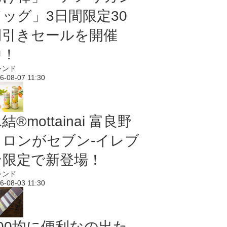
ドッグ」3日間限定30
円引きセールを開催
中！
レンド
6-08-07 11:30
結®mottainai 富良野
メロンがセブン‐イレブ
ン限定で新登場！
レンド
6-08-03 11:30
100均に便利なの出た