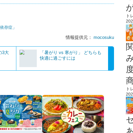
ト
202
物依存症」
情報提供元：
mocosuku
「暑がり vs 寒がり」 どちらも
快適に過ごすには
ト
202