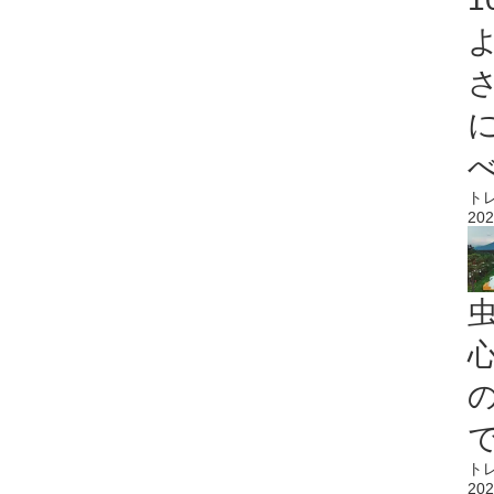
ト
202
心
ト
202