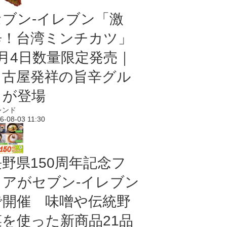
セブン-イレブン「激
辛！台湾ミンチカツ」
8月4日数量限定発売｜
名古屋発祥の旨辛グル
メが登場
レンド
6-08-03 11:30
長野県150周年記念フ
ェアがセブン-イレブン
で開催 味噌や伝統野
菜を使った新商品21品