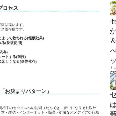
プロセス
存症は違います。
クス依存症です。
によって救われる(報酬効果)
る(反復使用)
依存)
ートする(耐性)
に苦しくなる(身体依存)
ト
202
「お決まりパターン」
間相手のセックスへの耽溺（たんでき、夢中になりそれ以外
・本・雑誌・インターネット・痴漢・盗撮などメディアや行為