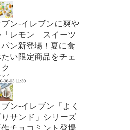
セブン‐イレブンに爽や
か「レモン」スイーツ
＆パン新登場！夏に食
べたい限定商品をチェ
ック
レンド
6-08-03 11:30
セブン‐イレブン「よく
ばりサンド」シリーズ
新作チョコミント登場