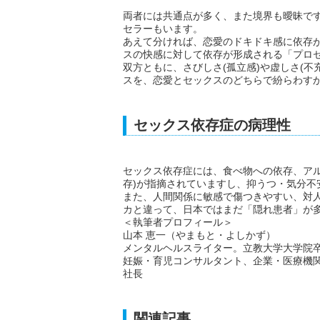
両者には共通点が多く、また境界も曖昧です
セラーもいます。
あえて分ければ、恋愛のドキドキ感に依存
スの快感に対して依存が形成される「プロ
双方ともに、さびしさ(孤立感)や虚しさ(
スを、恋愛とセックスのどちらで紛らわす
セックス依存症の病理性
セックス依存症には、食べ物への依存、ア
存)が指摘されていますし、抑うつ・気分
また、人間関係に敏感で傷つきやすい、対
カと違って、日本ではまだ「隠れ患者」が
＜執筆者プロフィール＞
山本 恵一（やまもと・よしかず）
メンタルヘルスライター。立教大学大学院
妊娠・育児コンサルタント、企業・医療機
社長
関連記事