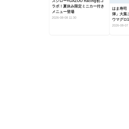
スシロー×GAZOO Racing初コ
ラボ！夏休み限定ミニカー付き
はま寿司
メニュー登場
弾」大葉
2026-08-08 11:30
ウマグロ1
2026-08-07 