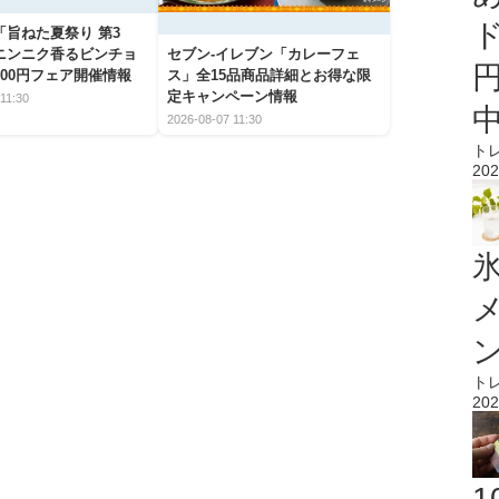
「旨ねた夏祭り 第3
ニンニク香るビンチョ
セブン‐イレブン「カレーフェ
00円フェア開催情報
ス」全15品商品詳細とお得な限
定キャンペーン情報
11:30
2026-08-07 11:30
ト
202
氷
ト
202