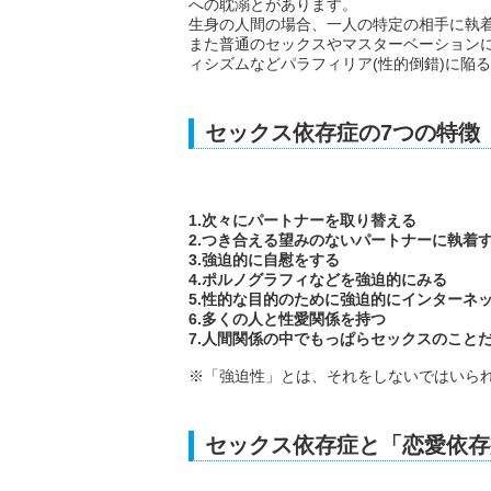
への耽溺とがあります。
生身の人間の場合、一人の特定の相手に執
また普通のセックスやマスターベーション
ィシズムなどパラフィリア(性的倒錯)に陥
セックス依存症の7つの特徴
1.次々にパートナーを取り替える
2.つき合える望みのないパートナーに執着す
3.強迫的に自慰をする
4.ポルノグラフィなどを強迫的にみる
5.性的な目的のために強迫的にインターネ
6.多くの人と性愛関係を持つ
7.人間関係の中でもっぱらセックスのこと
※「強迫性」とは、それをしないではいら
セックス依存症と「恋愛依存