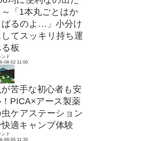
よ～「1本丸ごとはか
さばるのよ…」小分け
にしてスッキリ持ち運
べる板
レンド
6-08-02 11:00
虫が苦手な初心者も安
！PICA×アース製薬
の虫ケアステーション
で快適キャンプ体験
レンド
6-08-05 11:30