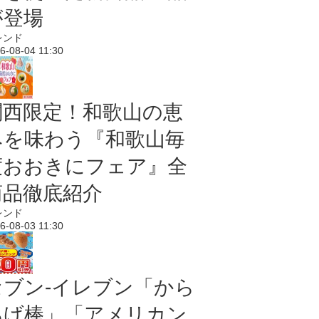
が登場
レンド
6-08-04 11:30
関西限定！和歌山の恵
みを味わう『和歌山毎
度おおきにフェア』全
商品徹底紹介
レンド
6-08-03 11:30
セブン‐イレブン「から
あげ棒」「アメリカン