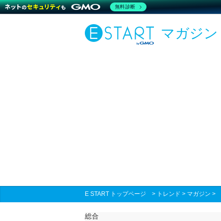
無料診断
マガジン
E START トップページ
>
トレンド
>
マガジン
総合