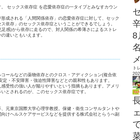
。 セックス依存症 を恋愛依存症の一タイプとみなすカウン
が形成される「人間関係依存」の恋愛依存症に対して、セック
セス依存」のセックス依存症ということができるでしょう。
不充足感)から依存に走るので、対人関係の希薄さによるストレ
かの違いともいえます。
ト
202
ルコールなどの薬物依存とのクロス・アディクション(複合依
不安定・不安障害・強迫性障害などとの親和性もあります。
人感受性の強い人が陥りやすいという指摘もあります。アメリ
多いとされるのが、このセックス依存症です。
卒、元東京国際大学心理学教授。保健・衛生コンサルタントや
関向けヘルスケアサービスなどを提供する株式会社とらうべ副