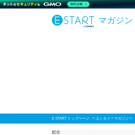
無料診断
マガジン
E START トップページ
>
エンタメ
>
マガジン
総合