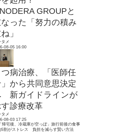
NODERA GROUPと
重なった「努力の積み
重ね」
ンタメ
6-08-05 16:00
うつ病治療、「医師任
せ」から共同意思決定
へ 新ガイドラインが
示す診療改革
ンタメ
6-08-03 17:25