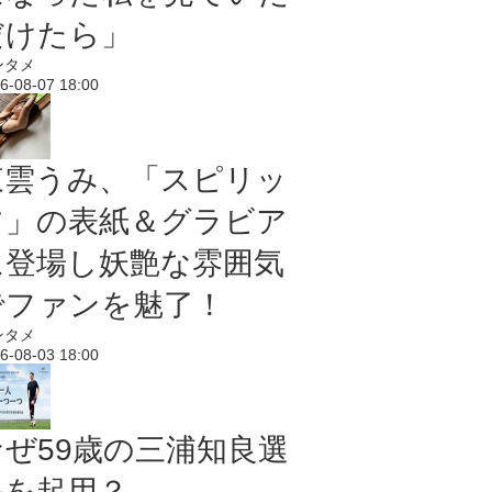
だけたら」
ンタメ
6-08-07 18:00
東雲うみ、「スピリッ
ツ」の表紙＆グラビア
に登場し妖艶な雰囲気
でファンを魅了！
ンタメ
6-08-03 18:00
なぜ59歳の三浦知良選
手を起用？