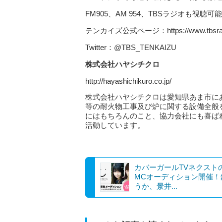
FM905、AM 954、TBSラジオも視聴可能
テンカイズ公式ページ：https://www.tbsradio
Twitter：@TBS_TENKAIZU
株式会社ハヤシチクロ
http://hayashichikuro.co.jp/
株式会社ハヤシチクロは愛知県あま市に
等の耐火物工事及び炉に関する設備全般
にはもちろんのこと、協力会社にも喜ば
活動しています。
カバーガールTVネクスト
MCオーディション開催！
うか、景井...