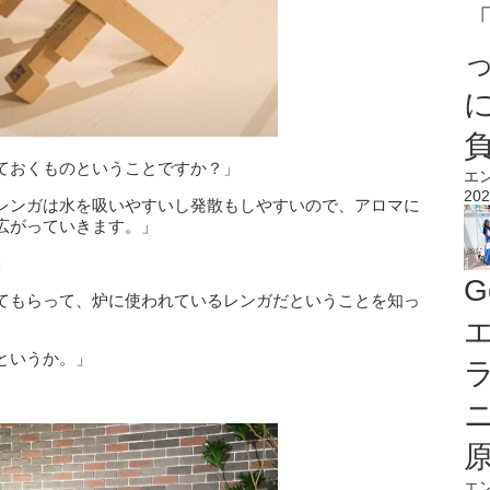
ておくものということですか？」
エ
202
レンガは水を吸いやすいし発散もしやすいので、アロマに
広がっていきます。」
」
G
てもらって、炉に使われているレンガだということを知っ
エ
というか。」
エ