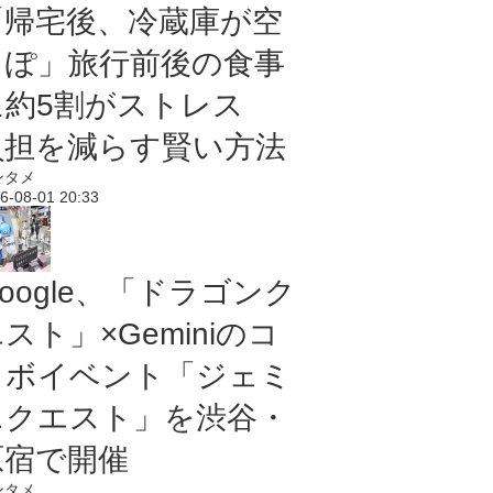
「帰宅後、冷蔵庫が空
っぽ」旅行前後の食事
に約5割がストレス
負担を減らす賢い方法
ンタメ
6-08-01 20:33
oogle、「ドラゴンク
スト」×Geminiのコ
ラボイベント「ジェミ
ニクエスト」を渋谷・
原宿で開催
ンタメ