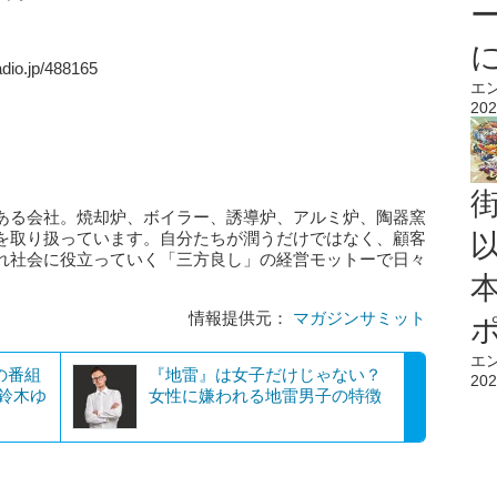
.jp/488165
エ
202
ある会社。焼却炉、ボイラー、誘導炉、アルミ炉、陶器窯
を取り扱っています。自分たちが潤うだけではなく、顧客
れ社会に役立っていく「三方良し」の経営モットーで日々
情報提供元：
マガジンサミット
エ
の番組
『地雷』は女子だけじゃない？
202
鈴木ゆ
女性に嫌われる地雷男子の特徴