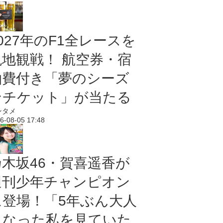
027年のF1全レースを
現地観戦！ 航空券・宿
泊費付き「夢のシーズ
ンチケット」が当たる
ンタメ
6-08-05 17:48
乃木坂46・賀喜遥香が
週刊少年チャンピオン
に登場！「5年ぶん大人
になった私を見ていた