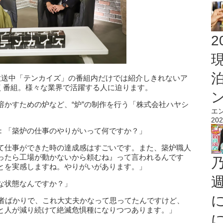
2
放送中「テンカイズ」の番組内だけでは紹介しきれないア
て行く番組。様々な業界で活躍する人に迫ります。
溶かすための炉など、“炉”の制作を行う「株式会社ハヤシ
エ
。
202
：「築炉の仕事のやりがいって何ですか？」
て仕事ができた時の達成感はすごいです。また、築炉職人
ったら工場が動かないから頼むね』って言われるんです
とを実感しますね。やりがいがあります。」
な状態なんですか？」
齢者ばかりで、これ大丈夫かなって思ってたんですけど、
と人が減り続けて絶滅危惧種になりつつあります。」