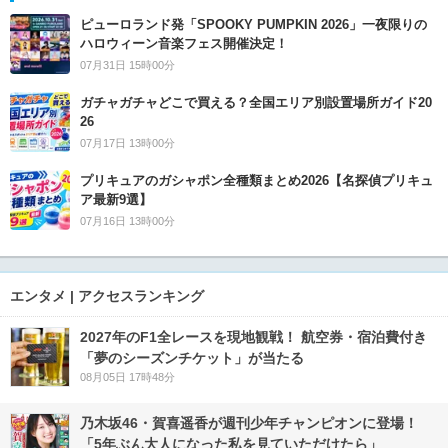
ピューロランド発「SPOOKY PUMPKIN 2026」一夜限りの
ハロウィーン音楽フェス開催決定！
07月31日 15時00分
ガチャガチャどこで買える？全国エリア別設置場所ガイド20
26
07月17日 13時00分
プリキュアのガシャポン全種類まとめ2026【名探偵プリキュ
ア最新9選】
07月16日 13時00分
エンタメ | アクセスランキング
2027年のF1全レースを現地観戦！ 航空券・宿泊費付き
「夢のシーズンチケット」が当たる
08月05日 17時48分
乃木坂46・賀喜遥香が週刊少年チャンピオンに登場！
「5年ぶん大人になった私を見ていただけたら」