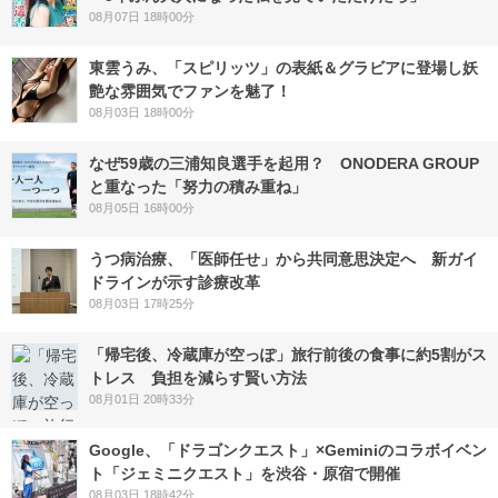
08月07日 18時00分
東雲うみ、「スピリッツ」の表紙＆グラビアに登場し妖
艶な雰囲気でファンを魅了！
08月03日 18時00分
なぜ59歳の三浦知良選手を起用？ ONODERA GROUP
と重なった「努力の積み重ね」
08月05日 16時00分
うつ病治療、「医師任せ」から共同意思決定へ 新ガイ
ドラインが示す診療改革
08月03日 17時25分
「帰宅後、冷蔵庫が空っぽ」旅行前後の食事に約5割がス
トレス 負担を減らす賢い方法
08月01日 20時33分
Google、「ドラゴンクエスト」×Geminiのコラボイベン
ト「ジェミニクエスト」を渋谷・原宿で開催
08月03日 18時42分