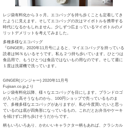
レジ袋有料化から３ヶ月。エコバッグを持ち歩くことも定着してき
たように見えます。そしてエコバッグの次はマイボトルを携帯する
時代になるかもしれません。少しずつ広まっているマイボトルのメ
リットデメリットを考えてみました。
多種多様なエコバッグ
『GINGER』2020年11月号によると、マイエコバッグを持っている
読者は96％もいるそうです。私も２つ持ち歩いています。ひとつは
食品用で、もうひとつは食品ではないもの用なのです。そして週に
１度は洗濯機で洗っています。
GINGER(ジンジャー) 2020年11月号
Fujisan.co.jpより
レジ袋有料化以降、様々なエコバッグを目にします。ブランドロゴ
が入った高そうなものから、100円ショップで売っているものま
で、多種多様なエコバッグがありますが、私が今度買いたいと思っ
ているのは底が四角形になっているもの。これだとお弁当やケーキ
を傾けずに持ち歩けそうだからです。
柄もいろいろあり、かわいいキャラクター柄もあれば、クラシカル