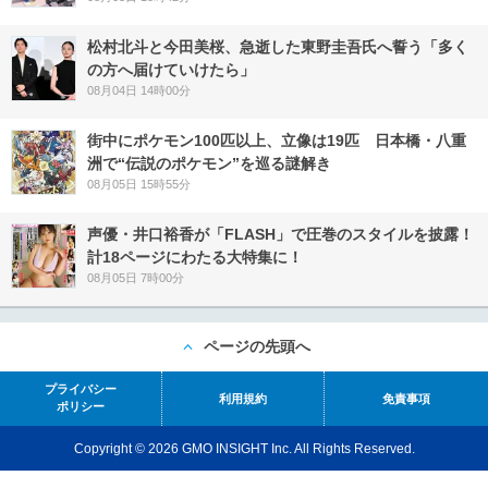
松村北斗と今田美桜、急逝した東野圭吾氏へ誓う「多く
の方へ届けていけたら」
08月04日 14時00分
街中にポケモン100匹以上、立像は19匹 日本橋・八重
洲で“伝説のポケモン”を巡る謎解き
08月05日 15時55分
声優・井口裕香が「FLASH」で圧巻のスタイルを披露！
計18ページにわたる大特集に！
08月05日 7時00分
ページの先頭へ
プライバシー
利用規約
免責事項
ポリシー
Copyright © 2026 GMO INSIGHT Inc. All Rights Reserved.